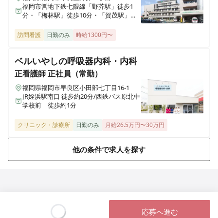
福岡市営地下鉄七隈線「野芥駅」徒歩1
分・「梅林駅」徒歩10分・「賀茂駅」徒
歩14分
訪問看護
日勤のみ
時給1300円〜
ベルいやしの呼吸器内科・内科
正看護師
正社員（常勤）
福岡県福岡市早良区小田部七丁目16-1
JR姪浜駅南口 徒歩約20分/西鉄バス原北中
学校前 徒歩約1分
クリニック・診療所
日勤のみ
月給26.5万円〜30万円
他の条件で求人を探す
応募へ進む