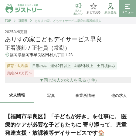
ジストリー 看護師の転職マッチング
求人を
あとで見る
新規登録
メニュー
出したい
TOP
福岡県
ありすの家こどもデイサービス早良の看護師求人
2025/4/8
更新
ありすの家こどもデイサービス早良
正看護師 / 正社員（常勤）
福岡県福岡市早良区田村六丁目1-23
保育・幼稚園
日勤のみ
週休2日以上
4週8休以上
土日祝休み
月給24.6万円〜
▼同じ法人の求人を見る (
1
件)
求人情報
写真
事業所情報
他の求人
【福岡市早良区】「子どもが好き」を仕事に。 医
療的ケアが必要な子どもたちに 寄り添って。児童
発達支援・放課後等デイサービスです🏠