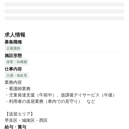
～決して楽な仕事ではない。でも大丈夫。

子どもたちの一瞬を、一緒に喜び合える仲間がいるから～

求人情報
募集職種
医療的ケアが必要な子との関わりには、やはり緊張感は常に
正看護師
あります。でも、周りには様々な職種のスタッフがいます。
施設形態
子どもの一瞬の表情を逃さない、子どもが大好きなスタッフ
保育・幼稚園
ばかりです。一人で背負わず、チームでその子と向き合える
仕事内容
のがありすの家の魅力です。

介護・福祉系
株式会社Branchesが運営する「ありすの家」は、障がいを持
業務内容

ったお子さんたちが通うことのできる場所です🏠

・看護師業務

在宅での医療提供(ありす訪問看護)に加えて、施設でしかでき
・児童発達支援（午前中）、放課後デイサービス（午後）

ないたくさんの経験を子どもたちに届けたい。

・利用者の送迎業務（車内での見守り）　など

そんな思いで運営をスタートしました。 

重度の障がいがあって幼稚園や保育園、学校に通えなくて
【送迎エリア】

も、看護師が常勤している為、安全に気を付けながら子ども
早良区・城南区・西区
達の生きる権利、遊ぶ権利、学ぶ権利を大切にしていく場所
給与・賞与