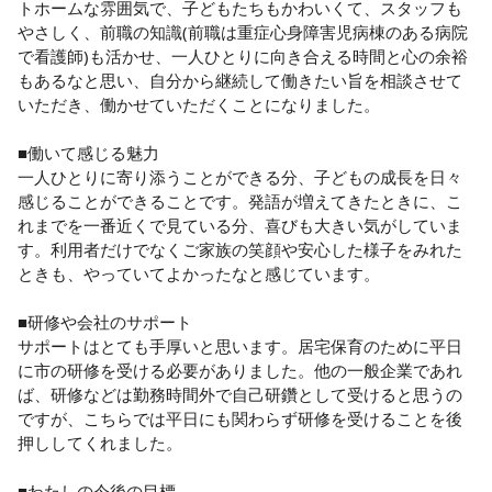
トホームな雰囲気で、子どもたちもかわいくて、スタッフも
やさしく、前職の知識(前職は重症心身障害児病棟のある病院
で看護師)も活かせ、一人ひとりに向き合える時間と心の余裕
もあるなと思い、自分から継続して働きたい旨を相談させて
いただき、働かせていただくことになりました。

■働いて感じる魅力

一人ひとりに寄り添うことができる分、子どもの成長を日々
感じることができることです。発語が増えてきたときに、こ
れまでを一番近くで見ている分、喜びも大きい気がしていま
す。利用者だけでなくご家族の笑顔や安心した様子をみれた
ときも、やっていてよかったなと感じています。

■研修や会社のサポート

サポートはとても手厚いと思います。居宅保育のために平日
に市の研修を受ける必要がありました。他の一般企業であれ
ば、研修などは勤務時間外で自己研鑽として受けると思うの
ですが、こちらでは平日にも関わらず研修を受けることを後
押ししてくれました。

■わたしの今後の目標
