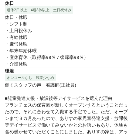
休日
週休2日以上
4週8休以上
土日祝休み
休日・休暇

・シフト制

・土日祝休み

・有給休暇

・慶弔休暇

・年末年始休暇

・産休育休（取得率98％ / 復帰率98％）

・介護休暇
環境
オンコールなし
残業少なめ
働くスタッフの声　看護師(正社員)

■児童発達支援・放課後等デイサービスを選んだ理由

ブランチェスの保育園が新しくオープンするということだっ
たので、それに合わせて入職する予定でした。ただ、オープ
ンまで３カ月あったので、ありすの家児童発達支援・放課後
等デイサービスで働いてみないかとのお誘いもあり、体験も
含め働かせていただくことにしました。ありすの家は、アッ