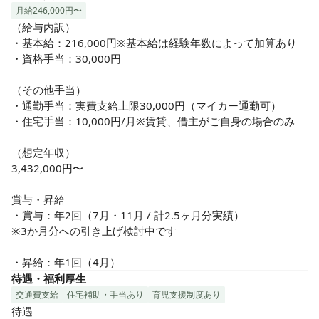
になります。「第二の家」と思えるようなあたたかく、心が
月給246,000円〜
落ち着く施設になることを目指して、運営しています。

（給与内訳）

重心（重度心身障がい児）の指定を受けている事業所です
・基本給：216,000円※基本給は経験年数によって加算あり

が、現在重心ではない医療的配慮の必要なお子さんもいま
・資格手当：30,000円

す。

今回募集するのは、看護業務を活かした”療育”というお仕事に
（その他手当）

なります！

・通勤手当：実費支給上限30,000円（マイカー通勤可）

・住宅手当：10,000円/月※賃貸、借主がご自身の場合のみ

☆社員の声に耳を傾け、働きやすい会社を目指すブランチェ
スで一緒に働きませんか？

（想定年収）

・子育て世代を支えたい！連携・企業内保育園あります！

3,432,000円〜

・あなたの生活を支えたい！家賃補助など豊富な手当◎有給
取得は積極的◎

賞与・昇給

・頑張るあなたを支えたい！賞与は年2回（3か月分に引き上
・賞与：年2回（7月・11月 / 計2.5ヶ月分実績）

げ検討中）◎皆勤賞制度あり！MVP賞あり
※3か月分への引き上げ検討中です

・昇給：年1回（4月）
待遇・福利厚生
交通費支給
住宅補助・手当あり
育児支援制度あり
待遇
