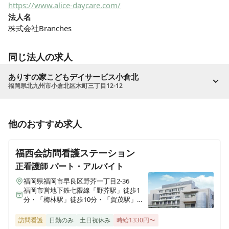
https://www.alice-daycare.com/
法人名
株式会社Branches
同じ法人の求人
ありすの家こどもデイサービス小倉北
福岡県北九州市小倉北区木町三丁目12-12
他のおすすめ求人
福西会訪問看護ステーション
正看護師
パート・アルバイト
福岡県福岡市早良区野芥一丁目2-36
福岡市営地下鉄七隈線「野芥駅」徒歩1
分・「梅林駅」徒歩10分・「賀茂駅」徒
歩14分
訪問看護
日勤のみ
土日祝休み
時給1330円〜