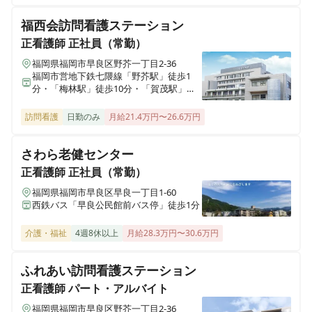
福西会訪問看護ステーション
正看護師
正社員（常勤）
福岡県福岡市早良区野芥一丁目2-36
福岡市営地下鉄七隈線「野芥駅」徒歩1
分・「梅林駅」徒歩10分・「賀茂駅」徒
歩14分
訪問看護
日勤のみ
月給21.4万円〜26.6万円
さわら老健センター
正看護師
正社員（常勤）
福岡県福岡市早良区早良一丁目1-60
西鉄バス「早良公民館前バス停」徒歩1分
介護・福祉
4週8休以上
月給28.3万円〜30.6万円
ふれあい訪問看護ステーション
正看護師
パート・アルバイト
福岡県福岡市早良区野芥一丁目2-36