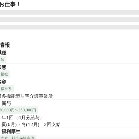
お仕事！
OK | 交通費支給 | シフト制 | 車・バイクOK | 服装自由 | 髪型自由
OK | 健康保険あり | 厚生年金あり | 雇用保険あり | 労災保険あり 
情報
時間制 | 敷地内禁煙（喫煙場所あり） 

職種
護師
170か所以上で介護事業を展開する法人が運営する小規模多機能型
形態
看護職を募集します。2025年11月茨木市小柳町にて新規オープン
・福祉
内容
や血圧などのバイタルチェック、服薬管理など日々の健康管理を担
ます。介護士やリハビリ職と連携し、ご利用者様の在宅生活を多角
・福祉系
トできる、やりがいのある環境です。

模多機能型居宅介護事業所
・賞与
★即日勤務を希望される方★★★

0,000円〜350,000円
25年11月オープンまでは既存の事業所で勤務いただきます。

年1回（4月分給与）

5年9月～10月に小柳の事業所に異動の予定です。

夏(6月)・冬(12月)　2回支給
の対象事業所は次の通りです。

・福利厚生
ゆとり庵甲陽園（西宮市）

費支給
社会保険完備