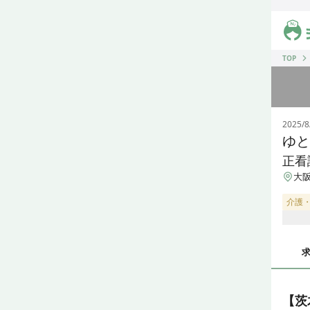
ジス
TOP
2025/8
ゆと
正看
大阪
介護
【茨