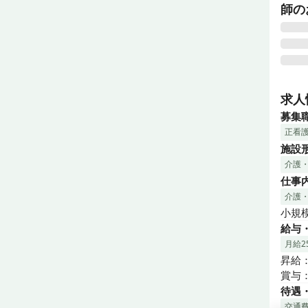
師の
未経験
日勤務
求人
形労働
募集
正看
全国
施設
で、
介護
す。

仕事
体温
だき
介護
ポー
小規
給与
★★
月給25
20
昇給：
202
賞与：
既存
待遇
(1)
交通