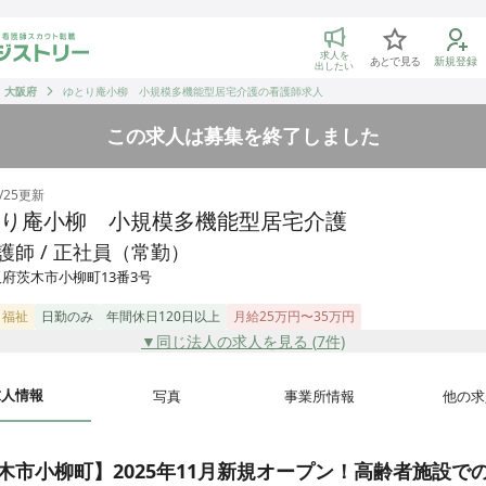
トリー 看護師の転職マッチング
求人を
あとで見る
新規登録
出したい
大阪府
ゆとり庵小柳 小規模多機能型居宅介護の看護師求人
この求人は募集を終了しました
/25
更新
り庵小柳 小規模多機能型居宅介護
護師 / 正社員（常勤）
府茨木市小柳町13番3号
・福祉
日勤のみ
年間休日120日以上
月給25万円〜35万円
▼同じ法人の求人を見る (
7
件)
求人情報
写真
事業所情報
他の求
木市小柳町】2025年11月新規オープン！高齢者施設で