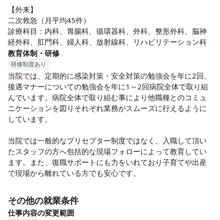
【外来】

二次救急（月平均45件）

診療科目：内科、胃腸科、循環器科、外科、整形外科、脳神
経外科、肛門科、婦人科、放射線科、リハビリテーション科
教育体制・研修
研修制度あり
当院では、定期的に感染対策・安全対策の勉強会を年に2回、
接遇マナーについての勉強会を年に1～2回病院全体で取り組
んでいます。病院全体で取り組む事により他職種とのコミュ
ニケーションを図りそれぞれ業務がスムーズに行えるように
しています。

当院では一般的なプリセプター制度ではなく、入職して頂い
たスタッフの方へ包括的な現場フォローによって教育してい
ます。また、復職サポートにも力をいれており子育てや出産
で現場から離れている方でも安心です。
その他の就業条件
仕事内容の変更範囲