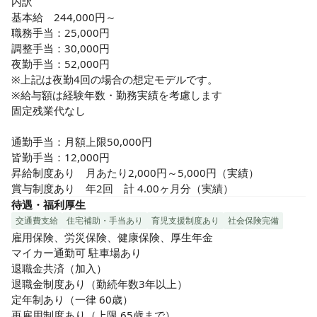
内訳

基本給　244,000円～

職務手当：25,000円

調整手当：30,000円

夜勤手当：52,000円

※上記は夜勤4回の場合の想定モデルです。

※給与額は経験年数・勤務実績を考慮します

固定残業代なし

通勤手当：月額上限50,000円

皆勤手当：12,000円

昇給制度あり　月あたり2,000円～5,000円（実績）

賞与制度あり　年2回　計 4.00ヶ月分（実績）
待遇・福利厚生
交通費支給
住宅補助・手当あり
育児支援制度あり
社会保険完備
雇用保険、労災保険、健康保険、厚生年金

マイカー通勤可 駐車場あり

退職金共済（加入）

退職金制度あり（勤続年数3年以上）

定年制あり（一律 60歳）

再雇用制度あり（上限 65歳まで）
