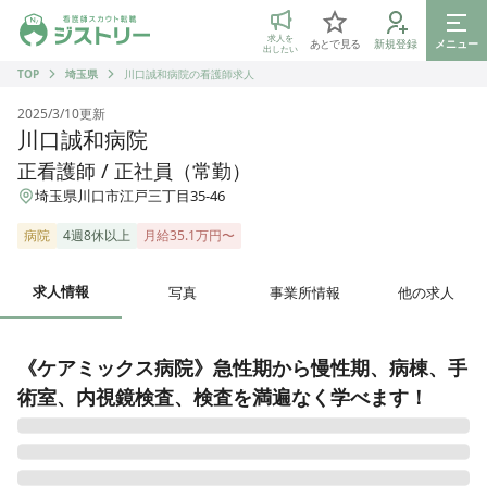
ジストリー 看護師の転職マッチング
求人を
あとで見る
新規登録
メニュー
出したい
TOP
埼玉県
川口誠和病院の看護師求人
2025/3/10
更新
川口誠和病院
正看護師 / 正社員（常勤）
埼玉県川口市江戸三丁目35-46
病院
4週8休以上
月給35.1万円〜
求人情報
写真
事業所情報
他の求人
《ケアミックス病院》急性期から慢性期、病棟、手
術室、内視鏡検査、検査を満遍なく学べます！