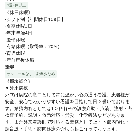
4週8休以上
《休日休暇》

-シフト制【年間休日108日】

-夏期休暇3日

-年末年始4日

-慶弔休暇

-有給休暇（取得率：70%）

-育児休暇

-産前産後休暇
環境
オンコールなし
残業少なめ
《職場紹介》

▼外来病棟

外来は病院の窓口として常に温かい心の通う看護、患者様が
安全、安心でわかりやすい看護を目指して日々働いておりま
す。業務内容としては1０科各科の診察介助・点滴、注射・各
検査予約、説明・救急対応・労災、化学療法などがありま
す。また外来看護師で対応する業務として上・下部内視鏡・
超音波・手術・訪問診療の介助も起こなっております。
