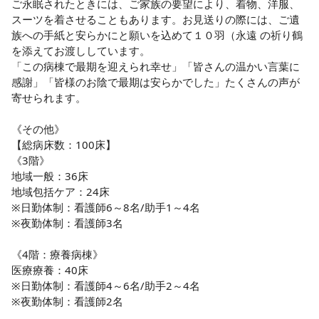
ご永眠されたときには、ご家族の要望により、着物、洋服、
スーツを着させることもあります。お見送りの際には、ご遺
族への手紙と安らかにと願いを込めて１０羽（永遠 の祈り鶴
を添えてお渡ししています。

「この病棟で最期を迎えられ幸せ」「皆さんの温かい言葉に
感謝」「皆様のお陰で最期は安らかでした」たくさんの声が
寄せられます。

《その他》

【総病床数：100床】

《3階》

地域一般：36床

地域包括ケア：24床

※日勤体制：看護師6～8名/助手1～4名

※夜勤体制：看護師3名

《4階：療養病棟》

医療療養：40床

※日勤体制：看護師4～6名/助手2～4名

※夜勤体制：看護師2名
