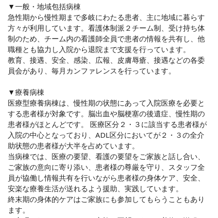
▼一般・地域包括病棟

急性期から慢性期まで多岐にわたる患者、主に地域に暮らす
方々が利用しています。看護体制派２チーム制、受け持ち体
制のため、チーム内の看護師全員で患者の情報を共有し、他
職種とも協力し入院から退院まで支援を行っています。

教育、接遇、安全、感染、広報、皮膚辱瘡、接遇などの各委
員会があり、毎月カンファレンスを行っています。

▼療養病棟

医療型療養病棟は、慢性期の状態にあって入院医療を必要と
する患者様が対象です。脳出血や脳梗塞の後遺症、慢性期の
患者様がほとんどです。 医療区分２・３に該当する患者様が
入院の中心となっており、ADL区分においてが２・３の全介
助状態の患者様が大半を占めています。

当病棟では、医療の要望、看護の要望をご家族と話し合い、
ご家族の意向に寄り添い、患者様の尊厳を守り、スタッフ全
員が協働し情報共有を行いながら患者様の身体ケア、安全、
安楽な療養生活が送れるよう援助、実践しています。

終末期の身体的ケアはご家族にも参加してもらうこともあり
ます。
