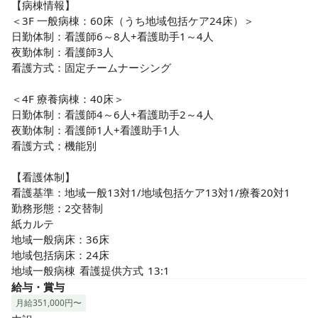
【病棟情報】

＜3F 一般病棟：60床（うち地域包括ケア24床）＞

日勤体制：看護師6～8人+看護助手1～4人

夜勤体制：看護師3人

看護方式：固定チームナーシング

＜4F 療養病棟：40床＞

日勤体制：看護師4～6人+看護助手2～4人

夜勤体制：看護師1人+看護助手1人

看護方式：機能別

【看護体制】

看護基準：地域一般13対1/地域包括ケア13対1/療養20対1

勤務形態：2交替制

紙カルテ

地域一般病床：36床

地域包括病床：24床

地域一般病棟	看護提供方式	13:1
給与・賞与
月給351,000円〜