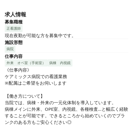
埼玉県川口市の総合病院です。温もりのある看護を目指し
て、病院理念である「安心して頼れる病院」のもと、地域の
求人情報
救急医療及び一般医療をはじめ、保健・福祉の実践者として
募集職種
対象者のQOLの向上を目指し、温もりのある看護サービスを
正看護師
提供します。
現在夜勤が可能な方を募集中です。
施設形態
病院
仕事内容
外来
オペ室（手術室）
病棟
内視鏡
《仕事内容》

ケアミックス病院での看護業務

※配属はご希望をお伺いします

【働き方について】

当院では、病棟・外来の一元化体制を導入しています。

病棟メインに外来、OPE室、内視鏡、各種検査…と幅広く経験
することが可能です。できるところから始めていくのでブラ
ンクのある方もご安心ください◎
