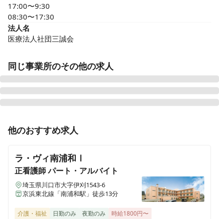
17:00〜9:30

08:30〜17:30
法人名
医療法人社団三誠会
同じ事業所のその他の求人
正看護師
パート・アルバイト
他のおすすめ求人
非常勤募集《ケアミックス病院》急性期から慢性期、病
棟、手術室、内視鏡検査、検査を満遍なく学べます！
ラ・ヴィ南浦和Ⅰ
正看護師
パート・アルバイト
埼玉県川口市大字伊刈1543-6
京浜東北線「南浦和駅」徒歩13分
介護・福祉
日勤のみ
夜勤のみ
時給1800円〜