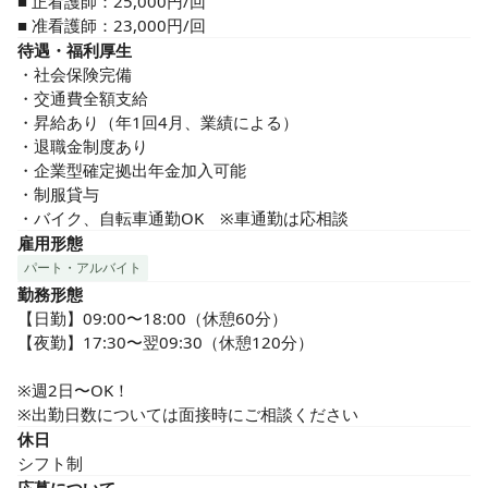
■ 正看護師：25,000円/回

■ 准看護師：23,000円/回
待遇・福利厚生
・社会保険完備

・交通費全額支給

・昇給あり（年1回4月、業績による）

・退職金制度あり

・企業型確定拠出年金加入可能

・制服貸与

・バイク、自転車通勤OK　※車通勤は応相談
雇用形態
パート・アルバイト
勤務形態
【日勤】09:00〜18:00（休憩60分）

【夜勤】17:30〜翌09:30（休憩120分）

※週2日〜OK！

※出勤日数については面接時にご相談ください
休日
シフト制