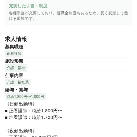
ブランクOK|年間休日120日以上|正社員登用|資格手当|退職
充実した手当・制度
金制度|賞与あり|昇給あり|未経験歓迎
各種手当が充実しており、退職金制度もあるため、長く安定して働
ける環境です。
求人情報
募集職種
正看護師
施設形態
介護・福祉
仕事内容
介護・福祉系
給与・賞与
時給1,800円〜1,800円
《日勤出勤時》

■ 正看護師：時給1,800円〜

■ 准看護師：時給1,700円〜

《夜勤出勤時》
