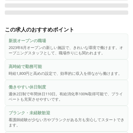
【2023年6月新規OPEN施設のオープニングスタッフ求人！】

堺市に2施設目の展開となる、完成したばかりのキレイな職場
この求人のおすすめポイント
でのお仕事です★ 新しい施設なので、新たに集まる仲間と一
緒に作り上げていく楽しさがありますよ♪

新規オープンの職場
2023年6月オープンの新しい施設で、きれいな環境で働けます。オ
【当求人のメリットポイント】

ープニングスタッフとして、職場作りにも関われます。
・賞与年2回（年間510,000円〜）

・手当がかなり充実！！ ※詳細は「福利厚生」のところをご
高時給で勤務可能
覧ください

時給1,800円と高めの設定で、効率的に収入を得ながら働けます。
・週休2日制

・有給消化率100%取得可能

働きやすい休日制度
・年間休日110日 ※有給休暇は含んでおりません

週休2日制で年間休日110日。有給消化率100%取得可能で、プライ
・退職金制度（※試用期間は対象外）

ベートも充実させやすいです。
------------------------

入居者様のケア全般（食事・入浴・排泄・口腔ケアなど）を
ブランク・未経験歓迎
行っていただきます。

看護師経験が少ない方やブランクがある方も安心してスタートでき
ケアスタッフ・施設長・その他管理者が１つのチームとして
ます。
運営を行っています。
