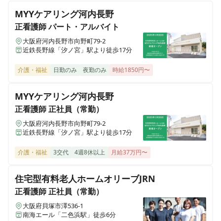
メディケアポート株式会社 本社
リー針中野
MYYケアリング河内長野
大阪府大阪市西区北堀江1-1-18四ツ橋イーストビル4階
正看護師
パート・アルバイト
メディケア訪問看護ステーション
大阪府河内長野市向野町79-2
准看護師
正社員（常勤）
近鉄長野線「汐ノ宮」駅より徒歩17分
大阪府大阪市旭区清水4-9-4プレアール清水1A
看護師｜正社員｜サービス付き高齢者向け住宅 ピースフ
リー針中野
介護・福祉
日勤のみ
夜勤のみ
時給1850円〜
サービス付き高齢者向け住宅 ピースフリー箕面（メディケ
アポート）
MYYケアリング河内長野
大阪府箕面市半町2-4-2
正看護師
正社員（常勤）
大阪府河内長野市向野町79-2
住宅型有料老人ホーム24かんご生江(メディケアポート)
近鉄長野線「汐ノ宮」駅より徒歩17分
大阪府大阪市旭区生江3丁目3-15
介護・福祉
3交代
4週8休以上
月給37万円〜
住宅型有料老人ホーム ピースフリー岸和田アリビオ（メデ
ィケアポート）
住宅型有料老人ホームオリーブJRN
大阪府岸和田市磯上町4-21-33
正看護師
正社員（常勤）
大阪府貝塚市澤536-1
住宅型有料老人ホーム２４かんご夏見台(仮称)(メディケア
南海エール「二色浜駅」徒歩6分
ポート)