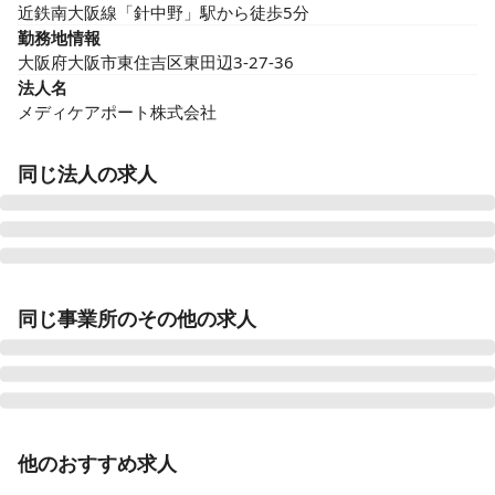
近鉄南大阪線「針中野」駅から徒歩5分
勤務地情報
大阪府大阪市東住吉区東田辺3-27-36
法人名
メディケアポート株式会社
同じ法人の求人
サービス付き高齢者向け住宅 ピースフリー桜塚（メディケ
アポート）
同じ事業所のその他の求人
大阪府豊中市中桜塚5-3-45
サービス付き高齢者向け住宅ピースフリー高槻（メディケ
アポート）
大阪府高槻市氷室町1-10-51
正看護師
正社員（常勤）
他のおすすめ求人
看護師｜正社員｜サービス付き高齢者向け住宅 ピースフ