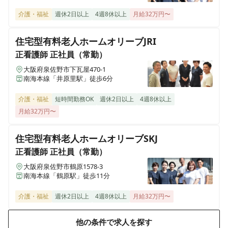
千葉県船橋市夏見台6-3-51
介護・福祉
週休2日以上
4週8休以上
月給32万円〜
住宅型有料老人ホーム ピースフリー枚方（メディケアポー
住宅型有料老人ホームオリーブJRI
ト）
正看護師
正社員（常勤）
大阪府枚方市茄子作南町221-1
大阪府泉佐野市下瓦屋470-1
南海本線「井原里駅」徒歩6分
住宅型有料老人ホーム ピースフリー岸和田（メディケアポ
ート）
介護・福祉
短時間勤務OK
週休2日以上
4週8休以上
大阪府岸和田市吉井町4-13-11
月給32万円〜
住宅型有料老人ホーム ピースフリー寝屋川（メディケアポ
住宅型有料老人ホームオリーブSKJ
ート）
大阪府寝屋川市少路南18-22
正看護師
正社員（常勤）
大阪府泉佐野市鶴原1578-3
南海本線「鶴原駅」徒歩11分
住宅型有料老人ホーム ピースフリー富田林（メディケアポ
ート）
介護・福祉
週休2日以上
4週8休以上
月給32万円〜
大阪府富田林市須賀2-18-10
他の条件で求人を探す
ヨリソイハウス北津守(メディケアポート)