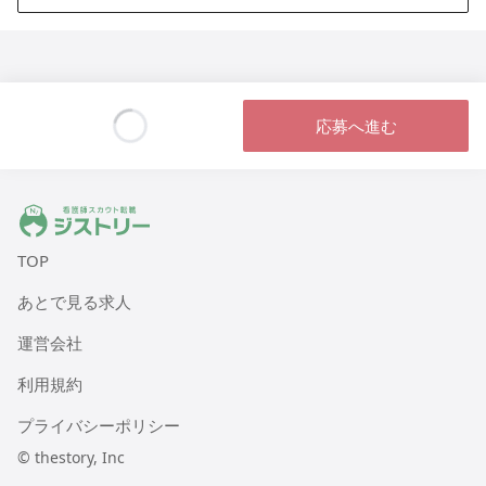
大阪府大阪市西成区北津守4丁目14-1
住宅型有料老人ホーム ２４かんご船橋
千葉県船橋市前貝塚町290-5
応募へ進む
Loading...
住宅型有料老人ホーム ピースフリー寝屋川弐番館（メデ
ィケアポート）
大阪府寝屋川市太間町10
ジストリー 看護師の転職マッチング
TOP
住宅型有料老人ホーム ピースフリー堺 アリビオ（メディ
ケアポート）
あとで見る求人
大阪府堺市中区大野芝町251番地
運営会社
住宅型有料老人ホーム ピースフリー東住吉（メディケアポ
利用規約
ート）
大阪府大阪市東住吉区住道矢田9-9-7
プライバシーポリシー
© thestory, Inc
住宅型有料老人ホーム ピースフリー東淀川