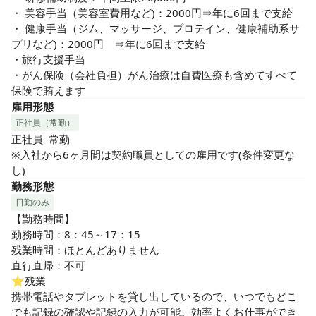
・ 美容手当（美容室費用など)：2000円⇒年に6回まで支給

・ 健康手当（ジム、マッサージ、プロテイン、健康補助系サ
プリなど)：2000円　⇒年に6回まで支給

・旅行支援手当

・がん保険（会社負担）がん治療は自費医療も含めてすべて
保険で賄えます
雇用形態
正社員（常勤）
正社員  常勤　

※入社から6ヶ月間は契約職員としての雇用です(条件変更な
し)
勤務形態
日勤のみ
【勤務時間】

勤務時間：8：45～17：15

残業時間：ほとんどありません

直行直帰：不可

⭐︎残業

携帯電話やタブレットを貸し出しているので、いつでもどこ
でも記録の確認や記録の入力が可能。効率よくお仕事ができ