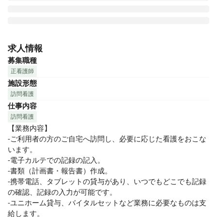
2022年4月、川崎市幸区北加瀬に開設した訪問看護ステーシ
ョンです。

求人情報
ONE TEAM訪問看護ステーションは『可能性は無限大　一人
募集職種
ひとりが輝く場所』を理念に地域のライフラインとなること
正看護師
をめざしています。

施設形態
現在、ONE TEAM訪問看護ステーションではスタッフが20名
訪問看護
以上在籍しており、看護師、理学療法士、作業療法士、言語
仕事内容
聴覚士がチームとなって各職種の強みを生かしながらご利用
者様へサービスを提供しています。

訪問看護
訪問はひとりで行いますが、チーム医療を大切にしておりま
【業務内容】

すので、いつでも相談できる環境があり、またカンファレン
-ご利用者の方のご自宅へ訪問し、必要に応じた看護をおこな
スも充実しており、一人ではないと安心できる職場です。
います。

-電子カルテでの記録の記入。

-書類（計画書・報告書）作成。

-携帯電話、タブレットの貸与があり、いつでもどこでも記録
の確認、記録の入力が可能です。

-ユニホーム貸与、バイタルセットなど業務に必要なものは支
給します。
