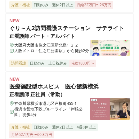
介護・福祉
日勤のみ
週休2日以上
月給22万円〜26万円
NEW
ぐり～ん2訪問看護ステーション サテライト
正看護師
パート・アルバイト
大阪府大阪市住之江区新北島1ｰ3ｰ2
大阪メトロ「住之江公園駅」から徒歩2分
訪問看護
日勤のみ
土日祝休み
時給1800円〜
NEW
医療施設型ホスピス 医心館新横浜
正看護師
正社員（常勤）
神奈川県横浜市港北区岸根町455-1
横浜市営地下鉄ブルーライン「岸根公
園」徒歩4分
介護・福祉
日勤のみ
週休2日以上
4週8休以上
月給52.1万円〜60.3万円