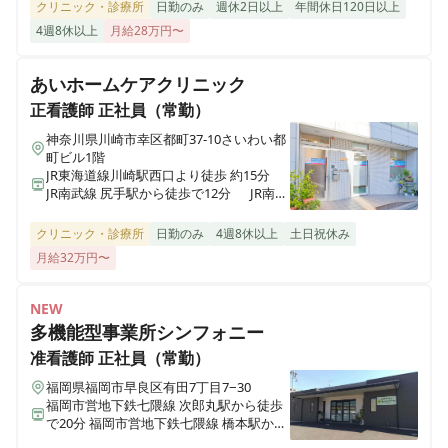
クリニック・診療所
日勤のみ
週休2日以上
年間休日120日以上
4週8休以上
月給28万円〜
あいホームケアクリニック
正看護師
正社員（常勤）
神奈川県川崎市幸区都町37-10さいわい都
町ビル1階
JR東海道線川崎駅西口より徒歩 約15分
JR南武線 尻手駅から徒歩で12分 JR南武
線 川崎駅から徒歩で12分 JR南武線 矢向
駅から徒歩で14分
クリニック・診療所
日勤のみ
4週8休以上
土日祝休み
月給32万円〜
NEW
多機能型事業所シンフォニー
准看護師
正社員（常勤）
福岡県福岡市早良区有田7丁目7−30
福岡市営地下鉄七隈線 次郎丸駅から徒歩
で20分 福岡市営地下鉄七隈線 橋本駅から
徒歩で23分