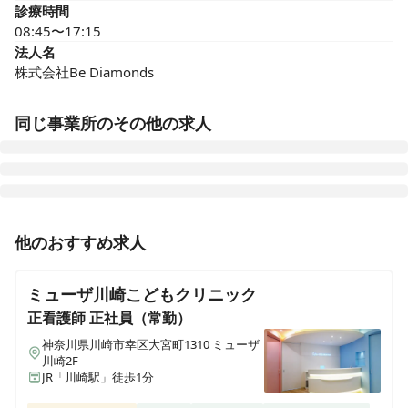
診療時間
08:45〜17:15
法人名
株式会社Be Diamonds
同じ事業所のその他の求人
准看護師
正社員（常勤）
他のおすすめ求人
未経験可◎残業ほぼなし♪プライベートを大切にしたい
方、子育て中の方も働きやすい訪問看護ステーションで
ミューザ川崎こどもクリニック
す！
正看護師
正社員（常勤）
神奈川県川崎市幸区大宮町1310 ミューザ
川崎2F
JR「川崎駅」徒歩1分