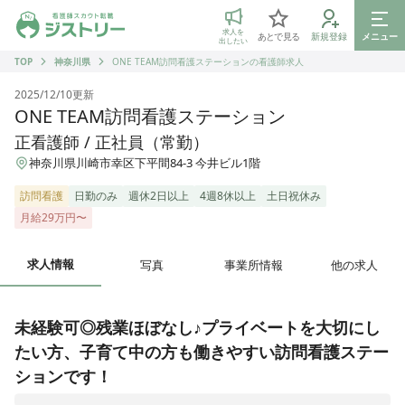
ジストリー 看護師の転職マッチング
求人を
あとで見る
新規登録
メニュー
出したい
TOP
神奈川県
ONE TEAM訪問看護ステーションの看護師求人
2025/12/10
更新
ONE TEAM訪問看護ステーション
正看護師 / 正社員（常勤）
神奈川県川崎市幸区下平間84-3 今井ビル1階
訪問看護
日勤のみ
週休2日以上
4週8休以上
土日祝休み
月給29万円〜
求人情報
写真
事業所情報
他の求人
未経験可◎残業ほぼなし♪プライベートを大切にし
たい方、子育て中の方も働きやすい訪問看護ステー
ションです！