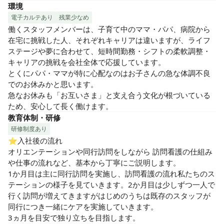
環境
電子カルテあり
残業少なめ
働くスタッフメンバーは、子育て中のママ・パパ、病院から
在宅に挑戦した人、それぞれキャリアは違いますが、ライフ
ステージや夢に合わせて、短時間勤務・シフトの柔軟調整・
キャリアの挑戦を会社全体で応援しています。

とくにパパ・ママが特に心配なのはお子さんの急な体調不良
でのお休みかと思います。

急なお休みも「お互いさま」と支え合う文化が根づいている
ため、安心して長く働けます。
教育体制・研修
研修制度あり
⭐︎入社後の流れ

オリエンテーションや同行訪問をしながら 訪問看護の仕組み
や仕事の流れなど、基本から丁寧にご説明します。

1か月目は主に同行訪問を実施し、訪問看護の流れ私たちのス
テーションの様子を見ていきます。2か月目は少しずつ一人で
行く訪問が増えてきますがはじめのうちは既存のスタッフが
同行につき一緒にケアを実施していきます。

3ヵ月を目安で独り立ちを目指します。
