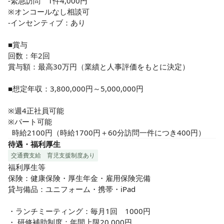
-緊急訪問　1件4,000円

※オンコールなし相談可

-インセンティブ：あり

■賞与

回数：年2回　

賞与額：最高30万円（業績と人事評価をもとに決定）　

■想定年収：3,800,000円～5,000,000円

※週4正社員可能

※パート可能

  時給2100円（時給1700円＋60分訪問一件につき400円）
待遇・福利厚生
交通費支給
育児支援制度あり
福利厚生等

保険：健康保険・厚生年金・雇用保険完備

貸与備品：ユニフォーム・携帯・iPad

・ランチミーティング：毎月1回　1000円

・ 研修補助制度：年間上限20,000円
