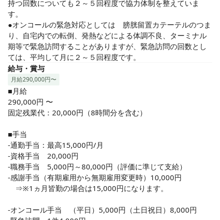
持つ回数についても２～５回程度で協力体制を整えていま
す。

●オンコールの緊急対応としては　膀胱留置カテーテルのつま
り、自宅内での転倒、発熱などによる体調不良、ターミナル
期等で緊急訪問することがありますが、緊急訪問の回数とし
ては、平均して月に２～５回程度です。
給与・賞与
月給290,000円〜
■月給

290,000円 〜

固定残業代：20,000円（8時間分を含む）

■手当

-通勤手当：最高15,000円/月

-資格手当　20,000円

-職務手当　5,000円～80,000円（評価に準じて支給）

-感謝手当（有期雇用から無期雇用変更時）10,000円

　⇒※1ヵ月皆勤の場合は15,000円になります。

-オンコール手当　（平日）5,000円（土日祝日）8,000円
