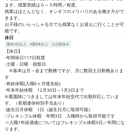
ます。残業実績は０～５時間／程度。

残業はほとんどなく、オンオフのメリハリのある働き方がで
きます。

お子様のいらっしゃる方でも残業なくお迎えに行くことが可
能です。
休日
週休2日以上
4週8休以上
土日祝休み
【休日】

-年間休日117日程度

-土曜・日曜・祝祭日

　※基本は月～金まで勤務ですが、月に数回土日勤務ありま
す

-有給休暇(入職6ヶ月後支給)

-年末年始休暇　12月30日～1月3日まで

※看護師につきましては年末年始交代で出勤対応していま
す。（長期連休特別手当あり）

-誕生日月休暇　1日（誕生日月に取得可能）　

-フレキシブル休暇　年間3日　入職時から取得可能です　

⇒入職1年経過後についてはフレキシブル休暇5日／年間にな
ります。