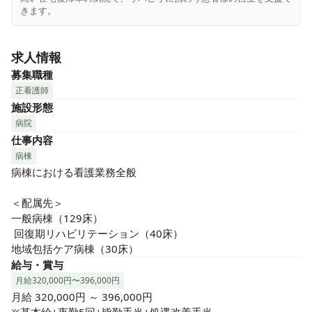
◆「医療機能」「保健機能」「福祉機能」「連携機能」の4つ
きます。
の機能を柱とした地域医療を実践！

「人を大切にする医療を実践して社会に貢献する」を理念に
求人情報
掲げ、20の診療科目を標榜しています。他の医療機関と連携
し、各医師が得意分野を活かした診療を行っています。ま
募集職種
た、スポーツ整形は他の医療機関から紹介を受けることも多
正看護師
く、糖尿病・代謝・内分泌内科には糖尿病の専門医が在籍し
施設形態
ています。

病院
仕事内容
＼おすすめポイント／

病棟
✓ 最寄駅より2分、都心に30分の好立地

病棟における看護業務全般

✓ 9割を超える有給消化率に加え、離職率も平均よりも低い
数値

＜配属先＞

✓ 教育体制が手厚い

一般病棟（129床）

✓ 数千本の樹木に囲まれた広大な敷地の中にゆったりと建つ
 回復期リハビリテーション（40床） 

病院

地域包括ケア病棟（30床）
✓ 残業を減らす取り組みとして、看護助手の積極採用！看護
給与・賞与
に専念できる環境
月給320,000円〜396,000円
月給 320,000円 ～ 396,000円
