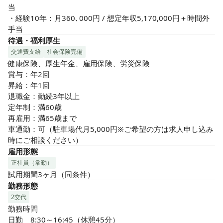
当

・経験10年：月360､000円 / 想定年収5,170,000円＋時間外
手当
待遇・福利厚生
交通費支給
社会保険完備
健康保険、厚生年金、雇用保険、労災保険

賞与：年2回

昇給：年1回

退職金：勤続3年以上

定年制：満60歳

再雇用：満65歳まで

車通勤：可（駐車場代月5,000円※ご希望の方は求人申し込み
時にご相談ください）
雇用形態
正社員（常勤）
試用期間3ヶ月（同条件）
勤務形態
2交代
勤務時間

日勤　8:30～16:45（休憩45分）
