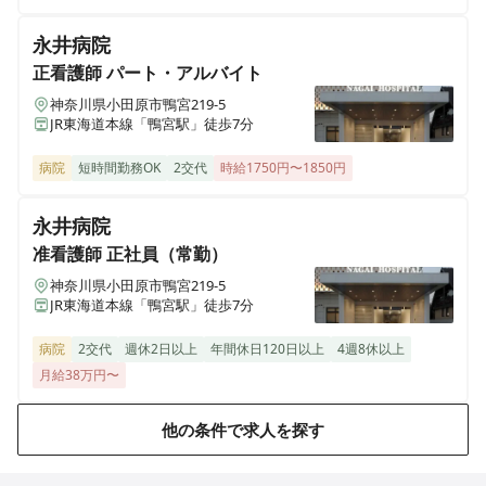
その他
正社員（常勤）
永井病院
【ケアリングサポーター｜日勤病棟看護師】定時16：
00◎日勤のみ◎残業少なめ◎病棟で患者さんのサポート
正看護師
パート・アルバイト
を行う「ケアリングサポーター（看護助手）」を募集！
神奈川県小田原市鴨宮219-5
JR東海道本線「鴨宮駅」徒歩7分
病院
短時間勤務OK
2交代
時給1750円〜1850円
その他
正社員（常勤）
【ケアリングサポーター｜透析センター】定時16：
永井病院
45◎日勤のみ◎残業少なめ◎透析センターで患者さんの
サポートを行う「ケアリングサポーター（看護助手）」
准看護師
正社員（常勤）
を募集！
神奈川県小田原市鴨宮219-5
JR東海道本線「鴨宮駅」徒歩7分
病院
2交代
週休2日以上
年間休日120日以上
4週8休以上
その他
正社員（常勤）
月給38万円〜
【ケアリングサポーター｜手術室】定時16：45◎残業
月5時間未満◎日勤のみ◎手術室にて患者ケアと環境整
備を担う「ケアリングサポーター（看護助手）」を募
他の条件で求人を探す
集！