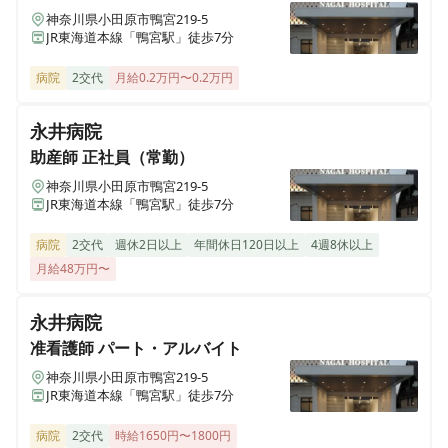
神奈川県小田原市鴨宮219-5
JR東海道本線「鴨宮駅」徒歩7分
その他
正社員（常勤）
病院
2交代
月給0.2万円〜0.2万円
【ケアリングサポーター｜病棟】定時16：00◎残業少
なめ◎病棟で患者さんのサポートを行う「ケアリングサ
永井病院
ポーター（看護助手）」を募集！
助産師
正社員（常勤）
神奈川県小田原市鴨宮219-5
JR東海道本線「鴨宮駅」徒歩7分
正看護師
正社員（常勤）
【外来看護師】定時16：45｜残業少なめ｜有給取得率
病院
2交代
週休2日以上
年間休日120日以上
4週8休以上
高め｜離職率低め｜地域連携・在宅復帰に力を入れたケ
月給48万円〜
アミックス病院
永井病院
准看護師
パート・アルバイト
その他
正社員（常勤）
【介護福祉士｜病棟】定時16：00◎残業少なめ◎病棟
神奈川県小田原市鴨宮219-5
で患者さんのサポートを行う介護福祉士を募集！
JR東海道本線「鴨宮駅」徒歩7分
病院
2交代
時給1650円〜1800円