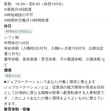
夜勤　16:30～翌8:45（休憩105分）

※夜勤月4回程度

※時短相談の不可

※時間外労働月10時間程度
休日
年間休日120日以上
シフト制

年間休日120日

有給休暇（入職時3日付与、入職6ヶ月後7日付与、以降法定
通り付与）

慶弔休暇、産前産後・育児休業、子の看護休暇、介護休暇 な
ど
環境
残業少なめ
■ジョブローテーションであなたの働く環境と整えます

ジョブローテーションとは、従業員の能力開発や育成を目的
として計画的に異なる職種や部署へ配置転換する人事制度で
す。これによりあなたの働く環境をよりよいものに整えてい
きます。
教育体制・研修