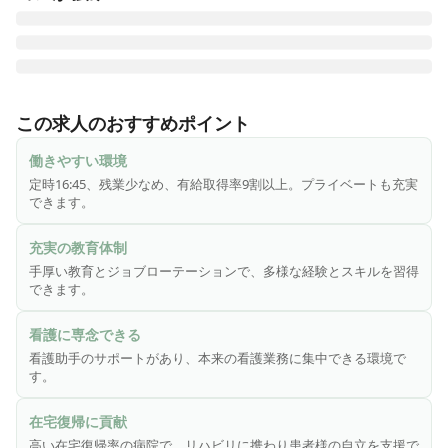
神奈川県相模原市南区にある「さがみ林間病院」は、199床
を有する地域密着型の急性期病院です。「すべては、人の笑
この求人のおすすめポイント
顔と未来のために」を理念に、予防医学から治療医学、在宅
医療、社会復帰まで、包括的な医療サービスを提供しており
働きやすい環境
ます！

定時16:45、残業少なめ、有給取得率9割以上。プライベートも充実
できます。
◆リハビリに力を入れています！

病棟ごとにリハビリルームを完備し、リハビリスタッフも病
充実の教育体制
棟ごとに配置をしています。

手厚い教育とジョブローテーションで、多様な経験とスキルを習得
他職種の連携をしっかりととりながら、ADLの向上に向けて
できます。
看護を提供することができます！

看護に専念できる
◆在宅復帰率が高い病院です！

看護助手のサポートがあり、本来の看護業務に集中できる環境で
急性期病棟の在宅復帰率（自宅や特養に退院された方）は
す。
97％、地域包括ケア病床では約80％、回復期リハビリテーシ
ョン病棟は92％と非常に高い実績を残しております。

在宅復帰に貢献
高い在宅復帰率の病院で、リハビリに携わり患者様の自立を支援で