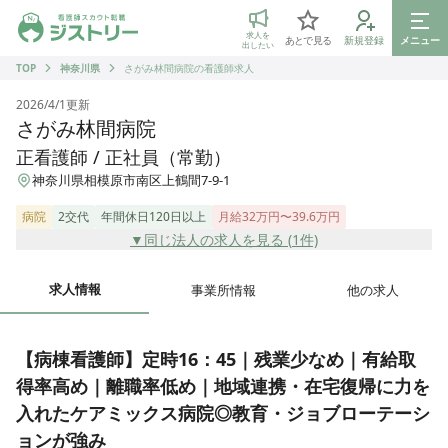
ジストリー 看護師の転職マッチング
求人を
あとで見る
新規登録
メニュー
出したい
TOP
神奈川県
さがみ林間病院の看護師求人
2026/4/1
更新
さがみ林間病院
正看護師 / 正社員（常勤）
神奈川県相模原市南区上鶴間7-9-1
病院
2交代
年間休日120日以上
月給32万円〜39.6万円
▼同じ法人の求人を見る (
1
件)
求人情報
事業所情報
他の求人
【病棟看護師】定時16：45｜残業少なめ｜有給取
得率高め｜離職率低め｜地域連携・在宅復帰に力を
入れたケアミックス病院◎教育・ジョブローテーシ
ョンが強み