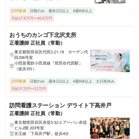
訪問看護
日勤のみ
週休2日以上
4週8休以上
月給27.6万円〜40.6万円
おうちのカンゴ下北沢支所
正看護師
正社員（常勤）
東京都世田谷区代田2-21-18 ガーデン代
田206号室
小田急電鉄小田原線『世田谷代田駅』
（徒歩3分）
訪問看護
日勤のみ
週休2日以上
4週8休以上
土日祝休み
月給31万円〜52万円
訪問看護ステーション デライト下高井戸
正看護師
正社員（常勤）
東京都世田谷区赤堤5-32-2 アーバン赤堤
ビル2階 203号室
京王線「下高井戸駅」徒歩4分