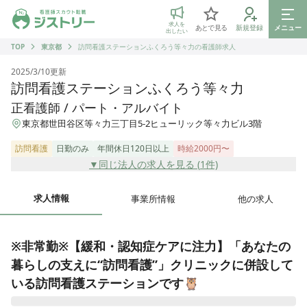
ジストリー 看護師の転職マッチング
求人を
あとで見る
新規登録
メニュー
出したい
TOP
東京都
訪問看護ステーションふくろう等々力の看護師求人
2025/3/10
更新
訪問看護ステーションふくろう等々力
正看護師 / パート・アルバイト
東京都世田谷区等々力三丁目5-2ヒューリック等々力ビル3階
訪問看護
日勤のみ
年間休日120日以上
時給2000円〜
▼同じ法人の求人を見る (
1
件)
求人情報
事業所情報
他の求人
※非常勤※【緩和・認知症ケアに注力】「あなたの
暮らしの支えに“訪問看護”」クリニックに併設して
いる訪問看護ステーションです🦉