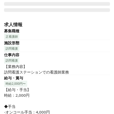
訪問診療を行っているクリニックに併設しているステーショ
ンです。

求人情報
クリニックとの協力体制もあり、ドクターに直接相談ができ
募集職種
ます。

正看護師
特に、緩和・認知症のケアには力を入れています。
施設形態
訪問看護
仕事内容
訪問看護
【業務内容】

訪問看護ステーションでの看護師業務
給与・賞与
時給2,000円〜
【給与・手当】

時給：2,000円

◆手当

-オンコール手当：4,000円
