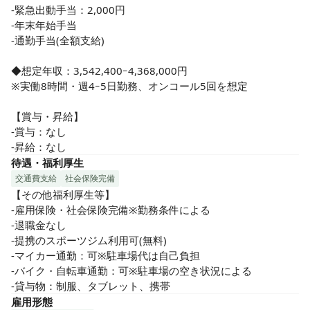
-緊急出動手当：2,000円

-年末年始手当

-通勤手当(全額支給)

◆想定年収：3,542,400ｰ4,368,000円

※実働8時間・週4ｰ5日勤務、オンコール5回を想定

【賞与・昇給】

-賞与：なし

-昇給：なし
待遇・福利厚生
交通費支給
社会保険完備
【その他福利厚生等】

-雇用保険・社会保険完備※勤務条件による

-退職金なし

-提携のスポーツジム利用可(無料)

-マイカー通勤：可※駐車場代は自己負担

-バイク・自転車通勤：可※駐車場の空き状況による

-貸与物：制服、タブレット、携帯
雇用形態