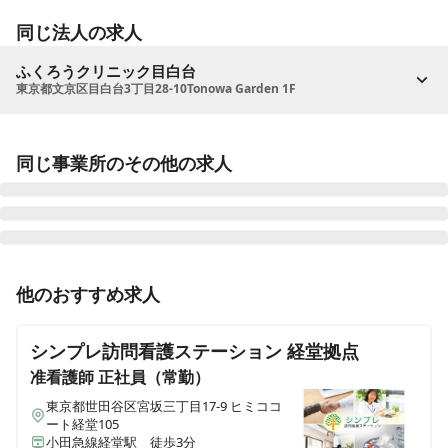
同じ法人の求人
ふくろうクリニック目白台
東京都文京区目白台3丁目28-10Tonowa Garden 1F
同じ事業所のその他の求人
正看護師
正社員（常勤）
他のおすすめ求人
【緩和・認知症ケアに注力】「あなたの暮らしの支え
に“訪問看護”」クリニックに併設している訪問看護ステ
シンプレ訪問看護ステーション 経堂拠点
ーションです🦉
准看護師
正社員（常勤）
東京都世田谷区宮坂三丁目17-9 ヒミココ
ート経堂105
小田急線経堂駅 徒歩3分