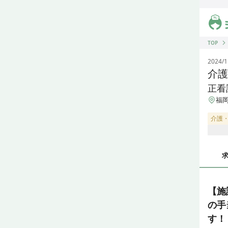
ジス
TOP
2024/1
介護
正看
福岡
介護
【施
の手
す！