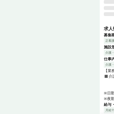
「介
す。

求人
介護
募集
専門
正看
してい
施設
介護
◼︎◼
仕事
◇医
ていま
介護
◇施
【業務
◇残
◼︎
◇手
ます！
◇職
※日勤
※夜
給与
月給19