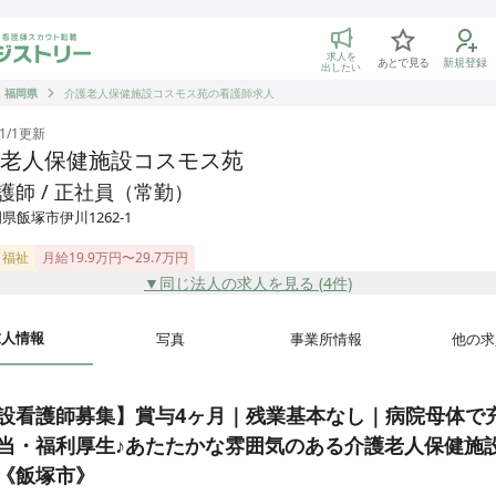
トリー 看護師の転職マッチング
求人を
あとで見る
新規登録
出したい
福岡県
介護老人保健施設コスモス苑の看護師求人
1/1
更新
老人保健施設コスモス苑
護師 / 正社員（常勤）
県飯塚市伊川1262-1
・福祉
月給19.9万円〜29.7万円
▼同じ法人の求人を見る (
4
件)
求人情報
写真
事業所情報
他の求
設看護師募集】賞与4ヶ月｜残業基本なし｜病院母体で
当・福利厚生♪あたたかな雰囲気のある介護老人保健施
《飯塚市》