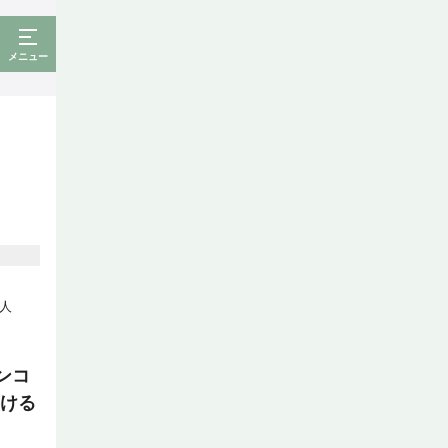
メニュー
人
ンコ
届ける