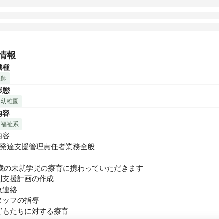
【障害の有無に関係なく、子どもたち一人ひとりに寄り添った関わり
にオススメ！ 】

情報
職種
ートキッズ療育では、個別療育と集団療育を合わせたカリキュラム
護師
います！子どもたちの発達スピードや性格など、一人ひとりに寄り
形態
を提供しております。

・幼稚園
いがあろうがなかろうが、子どもたち一人ひとりが自信を持って自
内容
きていける未来へ繋がるよう、心から信じ支援させていただいてお
・福祉系
容

く元気なスタッフが多いので、ご自身も一緒に楽しみながら、しっ
童発達支援管理責任者業務全般

も達に関わることのできる環境です！

6歳の未就学児の療育に携わっていただきます

もたちの未来のために、一緒に「アートキッズ療育」を盛り上げて
別支援計画の作成

！

連絡

ッフの指導

【スタッフ全員にとって働きやすい環境を実現するため、ワークライ
どもたちに対する療育
