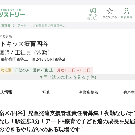
トリー 看護師の転職マッチング
求人を
あとで見る
新規登録
出したい
東京都
アートキッズ療育四谷の看護師求人
/10
更新
トキッズ療育四谷
護師 / 正社員（常勤）
都新宿区四谷二丁目2-18 VORT四谷2F
・幼稚園
日勤のみ
週休2日以上
月給25万円〜35万円
▼同じ法人の求人を見る (
1
件)
求人情報
写真
事業所情報
他の求
宿区/四谷】児童発達支援管理責任者募集！夜勤なし/オ
なし！駅徒歩3分！アート×療育で子ども達の成長を見
のできるやりがいのある現場です！