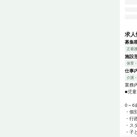
◼︎
たい方
求人
募集
　ア
正看
して
施設
療育
保育
障が
仕事
く生
す！

介護
業務内
明る
■児
子ど
0～
子ど
・個
しょう
・行政
・スタ
◼︎
・子