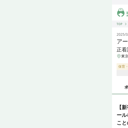
ジス
TOP
2025/3
アー
正看
東京
保育
【新
ール
こと