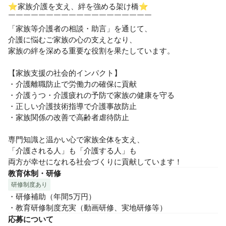
⭐家族介護を支え、絆を強める架け橋⭐

￣￣￣￣￣￣￣￣￣￣￣￣￣￣￣￣￣￣￣

「家族等介護者の相談・助言」を通じて、

介護に悩むご家族の心の支えとなり、

家族の絆を深める重要な役割を果たしています。

【家族支援の社会的インパクト】

・介護離職防止で労働力の確保に貢献

・介護うつ・介護疲れの予防で家族の健康を守る

・正しい介護技術指導で介護事故防止

・家族関係の改善で高齢者虐待防止

専門知識と温かい心で家族全体を支え、

「介護される人」も「介護する人」も

両方が幸せになれる社会づくりに貢献しています！
教育体制・研修
研修制度あり
・研修補助（年間5万円）

・教育研修制度充実（動画研修、実地研修等）
応募について