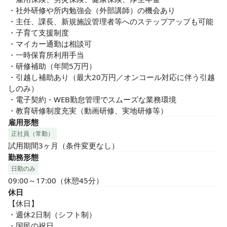
・社外研修や所内勉強会（外部講師）の機会あり

・主任、課長、新規施設管理者等へのステップアップも可能

・子育て支援制度

・マイカー通勤は相談可

・一時保育所利用手当

・研修補助（年間5万円）

・引越し補助あり（最大20万円／オンコール対応に伴う引越
しのみ）

・電子契約・WEB勤怠管理でスムーズな業務環境

・教育研修制度充実（動画研修、実地研修等）
雇用形態
正社員（常勤）
試用期間3ヶ月（条件変更なし）
勤務形態
日勤のみ
09:00～17:00（休憩45分）
休日
【休日】

・週休2日制（シフト制）

・国民の祝日
