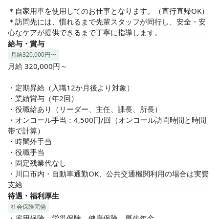
＊自家用車を使用してのお仕事となります。（直行直帰OK）

＊訪問先には、慣れるまで先輩スタッフが同行し、安全・安
心なケアが提供できるまで丁寧に指導します。
給与・賞与
月給320,000円〜
月給 320,000円～

・定期昇給（入職12か月後より対象）

・業績賞与（年2回）

・役職給あり（リーダー、主任、課長、所長）

・オンコール手当：4,500円/回（オンコール訪問時間と時間
帯で計算）

・時間外手当

・役職手当

・固定残業代なし

・川口市内・自動車通勤OK、公共交通機関利用の場合は実費
支給
待遇・福利厚生
社会保険完備
・雇用保険、労災保険、健康保険、厚生年金
