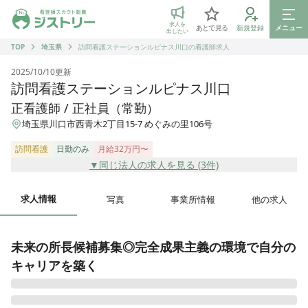
ジストリー 看護師の転職マッチング
求人を
あとで見る
新規登録
メニュー
出したい
TOP
埼玉県
訪問看護ステーションルピナス川口の看護師求人
2025/10/10
更新
訪問看護ステーションルピナス川口
正看護師 / 正社員（常勤）
埼玉県川口市西青木2丁目15-7 めぐみの里106号
訪問看護
日勤のみ
月給32万円〜
▼同じ法人の求人を見る (
3
件)
求人情報
写真
事業所情報
他の求人
未来の所長候補募集◎完全成果主義の環境で自分の
キャリアを築く