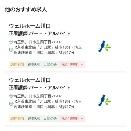
訪問看護ステーションルピナス板橋
他のおすすめ求人
東京都板橋区上板橋2-3-5 メゾンみや1階
ウェルホーム川口
訪問看護ステーションルピナス草加
埼玉県草加市八幡町1035-1 グランドハイム秋元306号
正看護師
パート・アルバイト
埼玉県川口市芝四丁目2190-1
JR京浜東北線「川口駅」徒歩18分・埼玉
訪問看護ステーションルピナス毛呂山
高速鉄道線「川口元郷駅」徒歩17分
埼玉県毛呂山町若山1-25-4
訪問看護
副業OK
日勤のみ
時給1800円〜
ウェルホーム川口
正看護師
パート・アルバイト
埼玉県川口市芝四丁目2190-1
JR京浜東北線「川口駅」徒歩18分・埼玉
高速鉄道線「川口元郷駅」徒歩17分
訪問看護
副業OK
日勤のみ
時給1800円〜