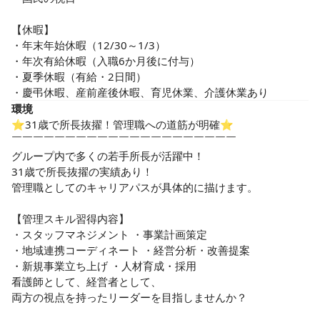
【休暇】

・年末年始休暇（12/30～1/3）

・年次有給休暇（入職6か月後に付与）

・夏季休暇（有給・2日間）

・慶弔休暇、産前産後休暇、育児休業、介護休業あり
環境
⭐31歳で所長抜擢！管理職への道筋が明確⭐

￣￣￣￣￣￣￣￣￣￣￣￣￣￣￣￣￣￣￣￣￣

グループ内で多くの若手所長が活躍中！

31歳で所長抜擢の実績あり！

管理職としてのキャリアパスが具体的に描けます。

【管理スキル習得内容】

・スタッフマネジメント ・事業計画策定

・地域連携コーディネート ・経営分析・改善提案

・新規事業立ち上げ ・人材育成・採用

看護師として、経営者として、

両方の視点を持ったリーダーを目指しませんか？
