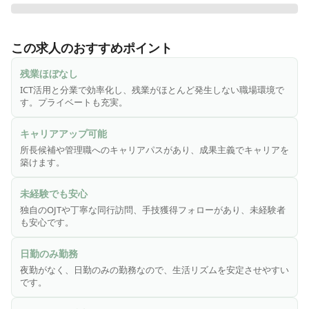
ルピナスはICTを活用し、効率化と分業を行うことで残業のほ
とんど発生しない職場づくりを行っています。

この求人のおすすめポイント
現在、常勤の正看護師さんを募集しています。ルピナス独自
のOJTでの学習や丁寧に同行訪問で手技獲得までフォローでき
残業ほぼなし
るで未経験の方も歓迎します。

ICT活用と分業で効率化し、残業がほとんど発生しない職場環境で
主任や課長・管理職へのキャリアアップも叶う職場です。

す。プライベートも充実。
成長したい方はぜひご応募ください！
キャリアアップ可能
所長候補や管理職へのキャリアパスがあり、成果主義でキャリアを
築けます。
未経験でも安心
独自のOJTや丁寧な同行訪問、手技獲得フォローがあり、未経験者
も安心です。
日勤のみ勤務
夜勤がなく、日勤のみの勤務なので、生活リズムを安定させやすい
です。