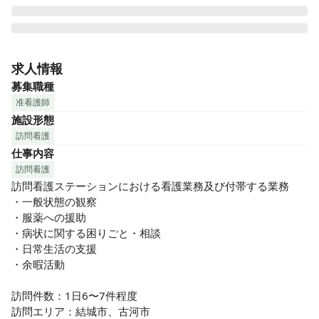
精神疾患をお持ちの方が、治療を継続しながら地域で生活を
送ることができるように支援する訪問看護師の募集です。

求人情報
ステーション名の通り、訪問時には、利用者の方々「ふわ
募集職種
り」とした時間を過ごしていただけるようにサポートしてい
准看護師
ます。

施設形態
利用者様のご自宅やグループホームなどの施設に伺い、病状
訪問看護
や生活の様子を観察しながら、アドバイスや支援をしていた
仕事内容
だきます。

研修制度も充実しており、独り立ちできるまでにしっかりと
訪問看護
研修を行い、週1回のカンファレンスなど利用者様の情報共有
訪問看護ステーションにおける看護業務及び付帯する業務

の時間も大切にしています。
・一般状態の観察

・服薬への援助

・病状に関する困りごと・相談

・日常生活の支援

・余暇活動

訪問件数：1日6〜7件程度

訪問エリア：結城市、古河市
