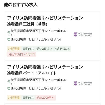
正看護師
正社員（常勤）
他のおすすめ求人
【埼玉県加須市】精神科特化の訪問看護ステーション｜
残業時間月5時間程度と少なめ＆休日9日でワークライフ
アイリス訪問看護リハビリステーション
バランスをとって働けます。
准看護師
正社員（常勤）
埼玉県新座市栗原五丁目12-6 コーポエル
1F
西武池袋線「ひばりヶ丘駅」徒歩5分
訪問看護
日勤のみ
週休2日以上
4週8休以上
月給30万円〜45万円
アイリス訪問看護リハビリステーション
准看護師
パート・アルバイト
埼玉県新座市栗原五丁目12-6 コーポエル
1F
西武池袋線「ひばりヶ丘駅」徒歩5分
訪問看護
日勤のみ
時給2000円〜