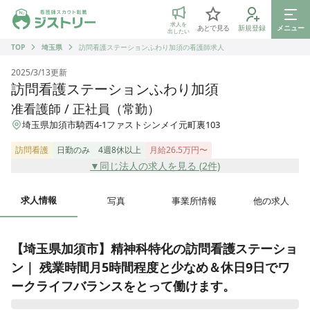
ジストリー 看護師の転職マッチング
求人を
あとで見る
新規登録
メニュー
出したい
TOP
埼玉県
訪問看護ステーションふわり加須の看護師求人
2025/3/13
更新
訪問看護ステーションふわり加須
准看護師 / 正社員（常勤）
埼玉県加須市騎西4-1ファストシンメイ元町裏103
訪問看護
日勤のみ
4週8休以上
月給26.5万円〜
▼同じ法人の求人を見る (
2
件)
求人情報
写真
事業所情報
他の求人
【埼玉県加須市】精神科特化の訪問看護ステーショ
ン｜ 残業時間月5時間程度と少なめ＆休日9日でワ
ークライフバランスをとって働けます。