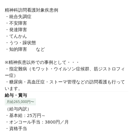
精神科訪問看護対象疾患例

・統合失調症

・不安障害

・発達障害

・てんかん

・うつ・躁状態

・知的障害　　など

※精神疾患以外での事例として・・・

・指定難病（モワット・ウイルソン症候群、筋ジストロフィ
ー症）

・糖尿病・高血圧症・ストーマ管理などの訪問看護も行って
います。
給与・賞与
月給265,000円〜
（給与内訳）

・基本給：25万円～

・オンコール手当：3800円／月

・資格手当
