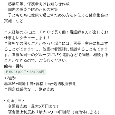
・感染症等、保護者向けお知らせ作成

・園内の感染予防のための対策

・子どもたちに健康で過ごすための方法を伝える健康集会の
実施　など

＊未経験の方には、ＴＫＣで長く働く看護師さんが楽しくお
仕事をレクチャーします！

＊業務での困りごとがあった場合には、園長・主任に相談す
ることができますし、他園の看護師に相談することもできま
す。看護師同士のグループLINEや電話などで気軽に相談する
ことができるので、ご安心ください。
給与・賞与
月給225,000円〜324,000円
<内訳>

基本給+職能手当+資格手当+処遇改善費用

＊固定残業代なし、別途支給

<別途手当>

・交通費支給（最大5万円まで）

・宿舎借上制度あり最大82,000円補助（自治体による）
