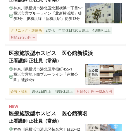
神奈川県横浜市港北区北新横浜一丁目5-5
横浜市営ブルーライン「北新横浜駅」徒
歩3分、JR横浜線「新横浜駅」徒歩13分
クリニック・診療所
2交代
年間休日120日以上
4週8休以上
月給29.9万円〜
医療施設型ホスピス 医心館新横浜
正看護師
正社員（常勤）
神奈川県横浜市港北区岸根町455-1
横浜市営地下鉄ブルーライン「岸根公
園」徒歩4分
介護・福祉
週休2日以上
4週8休以上
月給40万円〜43.6万円
NEW
医療施設型ホスピス 医心館菊名
正看護師
正社員（常勤）
神奈川県横浜市港北区菊名六丁目20-42