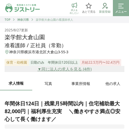
ジストリー 看護師の転職マッチング
求人を
あとで見る
新規登録
メニュー
出したい
TOP
神奈川県
楽学館大倉山園の看護師求人
2025/8/27
更新
楽学館大倉山園
准看護師 / 正社員（常勤）
神奈川県横浜市港北区大倉山3-55-3
保育・幼稚園
日勤のみ
年間休日120日以上
月給22.5万円〜32.4万円
▼同じ法人の求人を見る (
4
件)
求人情報
写真
事業所情報
他の求人
年間休日124日｜残業月5時間以内｜住宅補助最大
82,000円｜福利厚生充実　 ＼働きやすさ満点◎安
心して長く働けます／