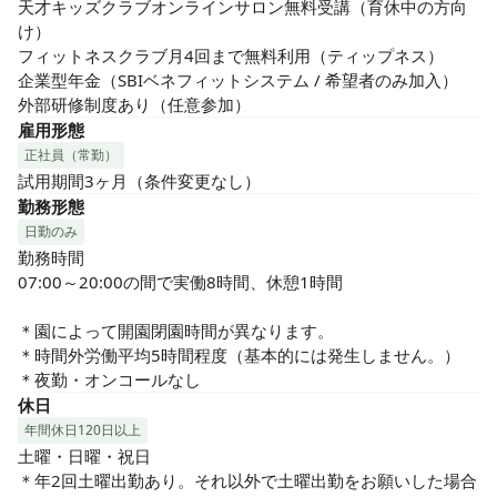
天才キッズクラブオンラインサロン無料受講（育休中の方向
け）

フィットネスクラブ月4回まで無料利用（ティップネス）

企業型年金（SBIベネフィットシステム / 希望者のみ加入）

外部研修制度あり（任意参加）
雇用形態
正社員（常勤）
試用期間3ヶ月（条件変更なし）
勤務形態
日勤のみ
勤務時間

07:00～20:00の間で実働8時間、休憩1時間

＊園によって開園閉園時間が異なります。

＊時間外労働平均5時間程度（基本的には発生しません。）

＊夜勤・オンコールなし
休日
年間休日120日以上
土曜・日曜・祝日

＊年2回土曜出勤あり。それ以外で土曜出勤をお願いした場合