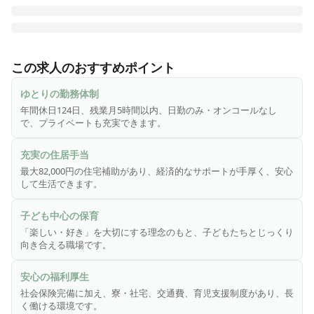
天才キッズクラブは、神奈川県、東京都、兵庫県など、全国
で17園を展開！

この求人のおすすめポイント
「やらせない・教えない・無理強いしない」

ゆとりの勤務体制
「１に楽しく、２に楽しく３・４が無くて５に楽しく」

年間休日124日、残業月5時間以内、日勤のみ・オンコールなし
で、プライベートも充実できます。
を理念に、子どもたちの「楽しい・好き」を大切にしていま
す。

充実の住居手当
最大82,000円の住宅補助があり、経済的なサポートが手厚く、安心
＼天才キッズクラブで叶える、「～したい！」／

して生活できます。
・日々のワクワク、楽しさ、やりがいを大切にしたい

子ども中心の保育
・こども誰一人見捨てることなく関わり、目が輝く瞬間を見
「楽しい・好き」を大切にする理念のもと、子どもたちとじっくり
たい

向き合える職場です。
・ 「～しなければ」よりも、「どうしたいか」を考えたい

・大人にも子どもにも、悪いところ探しより、良いところ探
安心の福利厚生
しをして前向きに働きたい

社会保険完備に加え、寮・社宅、交通費、育児支援制度があり、長
・失敗を恐れず、人の顔色をうかがわず、チャレンジしたい

く働ける環境です。