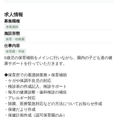
など、あなたの「～したい！」がある方は、一度当園に遊び
求人情報
に来てください！

募集職種
子どもたちのチャレンジを応援し、自らも楽しみながら働け
准看護師
る職場です！

施設形態
現場の笑顔と活気をぜひ感じてみてください✨
保育・幼稚園
仕事内容
保育園・学校
0歳児の保育補助をメインに行いながら、園内の子ども達の健
康サポートを行っていただきます。

◆保育所での看護師業務＋保育補助

・ケガや体調不良児の対応

・検診表の作成記入、検診サポート

・毎月の健康診断・歯科検診の補佐

・アレルギー対応

・除菌、医療緊急対応などの方法についてお知らせ作成

・保健だより作成

・保健計画作成（認可保育園のみ）
