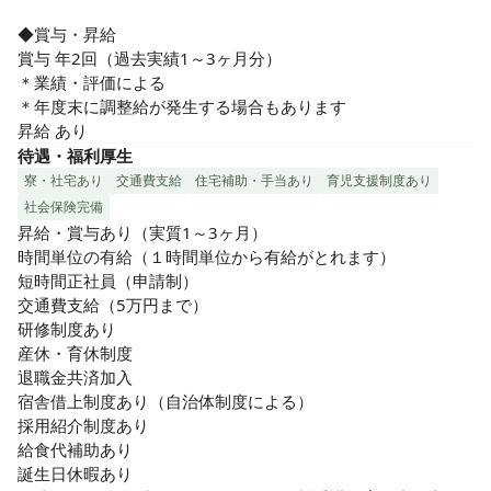
◆賞与・昇給

賞与 年2回（過去実績1～3ヶ月分）

＊業績・評価による

＊年度末に調整給が発生する場合もあります

昇給 あり
待遇・福利厚生
寮・社宅あり
交通費支給
住宅補助・手当あり
育児支援制度あり
社会保険完備
昇給・賞与あり（実質1～3ヶ月）

時間単位の有給（１時間単位から有給がとれます）

短時間正社員（申請制）

交通費支給（5万円まで）

研修制度あり

産休・育休制度

退職金共済加入

宿舎借上制度あり（自治体制度による）

採用紹介制度あり

給食代補助あり

誕生日休暇あり
