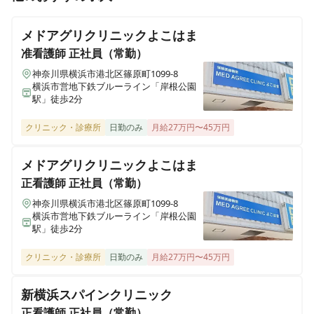
年間休日124日｜残業月5時間以内｜住宅補助最大
神奈川県川崎市高津区溝口三丁目11-20
82,000円｜福利厚生充実 ＼働きやすさ満点◎安心し
メドアグリクリニックよこはま
て長く働けます／
楽学館 百合ヶ丘園
准看護師
正社員（常勤）
神奈川県川崎市麻生区百合丘一丁目16-16
神奈川県横浜市港北区篠原町1099-8
横浜市営地下鉄ブルーライン「岸根公園
駅」徒歩2分
クリニック・診療所
日勤のみ
月給27万円〜45万円
メドアグリクリニックよこはま
正看護師
正社員（常勤）
神奈川県横浜市港北区篠原町1099-8
横浜市営地下鉄ブルーライン「岸根公園
駅」徒歩2分
クリニック・診療所
日勤のみ
月給27万円〜45万円
新横浜スパインクリニック
正看護師
正社員（常勤）