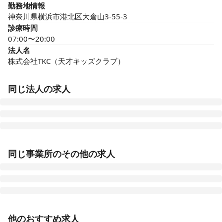
勤務地情報
神奈川県横浜市港北区大倉山3-55-3
診療時間
07:00〜20:00
法人名
株式会社TKC（天才キッズクラブ）
同じ法人の求人
楽学館 武蔵小杉園
同じ事業所のその他の求人
神奈川県川崎市中原区上丸子山王町二丁目1369-1
楽学館 登戸園
神奈川県川崎市多摩区登戸2184-1
正看護師
正社員（常勤）
他のおすすめ求人
楽学館 溝の口園