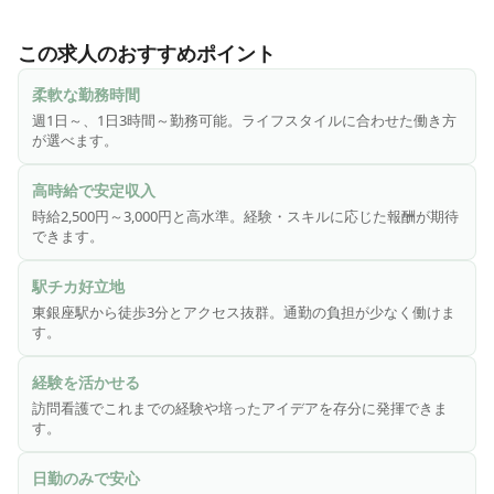
・自分の経験やアイデアを活かせます。

・週1日～1日3時間～の勤務が可能ですのでライフスタイル
この求人のおすすめポイント
に合わせた働き方ができます。

・経験とスキルに見合った報酬をご用意していますので、満
柔軟な勤務時間
足度も高いです。

週1日～、1日3時間～勤務可能。ライフスタイルに合わせた働き方
が選べます。
ご応募お待ちしております！
高時給で安定収入
時給2,500円～3,000円と高水準。経験・スキルに応じた報酬が期待
できます。
駅チカ好立地
東銀座駅から徒歩3分とアクセス抜群。通勤の負担が少なく働けま
す。
経験を活かせる
訪問看護でこれまでの経験や培ったアイデアを存分に発揮できま
す。
日勤のみで安心