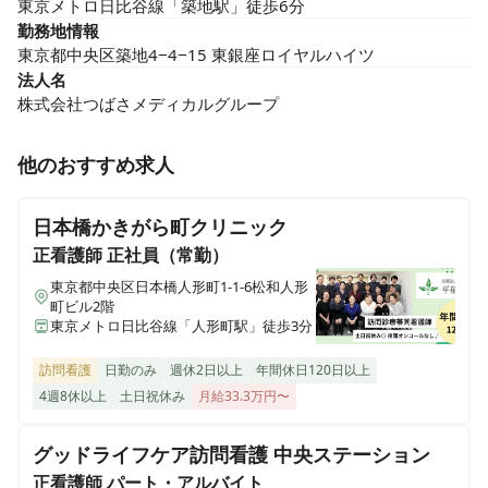
東京メトロ日比谷線「築地駅」徒歩6分
勤務地情報
東京都中央区築地4−4−15 東銀座ロイヤルハイツ
法人名
株式会社つばさメディカルグループ
他のおすすめ求人
日本橋かきがら町クリニック
正看護師
正社員（常勤）
東京都中央区日本橋人形町1-1-6松和人形
町ビル2階
東京メトロ日比谷線「人形町駅」徒歩3分
訪問看護
日勤のみ
週休2日以上
年間休日120日以上
4週8休以上
土日祝休み
月給33.3万円〜
グッドライフケア訪問看護 中央ステーション
正看護師
パート・アルバイト