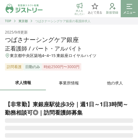
ジストリー 看護師の転職マッチング
求人を
あとで見る
新規登録
メニュー
出したい
TOP
東京都
つばさナーシングケア銀座の看護師求人
2025/9/8
更新
つばさナーシングケア銀座
正看護師 / パート・アルバイト
東京都中央区築地4−4−15 東銀座ロイヤルハイツ
訪問看護
日勤のみ
時給2500円〜3000円
求人情報
事業所情報
他の求人
【非常勤】東銀座駅徒歩3分｜週1日～1日3時間～
勤務相談可◎｜訪問看護師募集