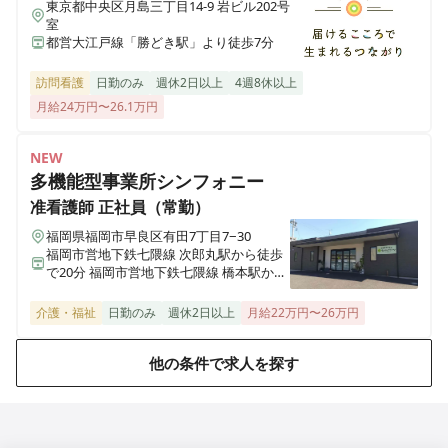
東京都中央区月島三丁目14-9 岩ビル202号
室
都営大江戸線「勝どき駅」より徒歩7分
訪問看護
日勤のみ
週休2日以上
4週8休以上
月給24万円〜26.1万円
NEW
多機能型事業所シンフォニー
准看護師
正社員（常勤）
福岡県福岡市早良区有田7丁目7−30
福岡市営地下鉄七隈線 次郎丸駅から徒歩
で20分 福岡市営地下鉄七隈線 橋本駅から
徒歩で23分
介護・福祉
日勤のみ
週休2日以上
月給22万円〜26万円
他の条件で求人を探す