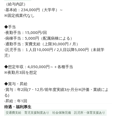
（給与内訳）

-基本給：234,000円（大学卒）～

※固定残業代なし

◆手当

-夜勤手当：15,000円/回

-病棟手当：5,000円（配属病棟による）

-通勤手当：実費支給（上限30,000円 / 月）

-託児手当：１人目10,000円 / 2人目以降5,000円（未就学
児）

◆想定年収：4,050,000円～＋各種手当

※夜勤月3回を想定

◆賞与・昇給

-賞与：年2回(7・12月/前年度実績3か月分※評価・業績によ
る)

-昇給：年1回
待遇・福利厚生
交通費支給
育児支援制度あり
社会保険完備
託児所・保育支援あり