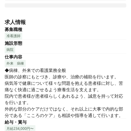
精神科病床数では町田市内で2番目に多い病院で、地域の精神
科医療の中心的役割を担っています。

求人情報
精神科の病気全般の治療を行っていますが、中でも若年から
募集職種
高年までの統合失調症、認知症、うつ病や不安性障害などの
准看護師
入院と外来治療に力を入れています。

施設形態
当院ではリハビリテーションにも力を入れており、精神科病
病院
院では珍しい身体リハビリテーションが行える理学療法室
仕事内容
（PT室）があります。

PT・OTスタッフも充実しているうえ、さらにSTが常勤してい
外来
病棟
ることも当院の特徴であり、入院早期からリハビリを行なう
◆病棟、外来での看護業務全般

ことで日常生活が快適に送れるよう行う基本動作訓練から筋
医師の診察にもとづき、診療や、治療の補助を行います。

力増強まで様々なプログラムを提供しています。

病気等で健康について様々な問題を抱える患者様に対し、苦
痛なく快適に過ごせるよう療養生活を支えます。

また、当院は精神科医の他に内科医が常勤医しており、精神
院内で患者様が患者様らしくあれるよう、誠意を持って対応
科治療に加え、内科的治療も行うことが出来ます。

を行います。

その他にも、カウセリング・訪問看護・訪問診療などで精神
外的な部分のケアだけではなく、それ以上に大事で内的な部
面を支え、患者さまの早期治療と社会復帰に力を注いでおり
分である「こころのケア」も相談や指導を通して行います。
ます。
給与・賞与
月給234,000円〜