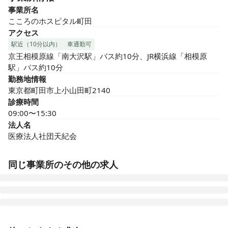
事業所名
こころのホスピタル町田
アクセス
駅近（10分以内）
車通勤可
京王相模原線「南大沢駅」バス約10分、JR横浜線「相模原
駅」バス約10分
勤務地情報
東京都町田市上小山田町2140
診療時間
09:00〜15:30
法人名
医療法人社団天紀会
同じ事業所のその他の求人
正看護師
正社員（常勤）