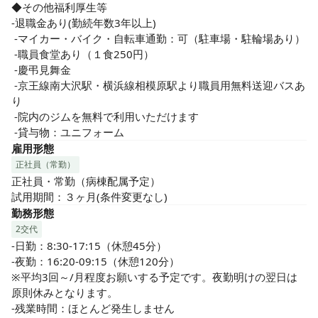
◆その他福利厚生等

-退職金あり(勤続年数3年以上)

 -マイカー・バイク・自転車通勤：可（駐車場・駐輪場あり）

 -職員食堂あり（１食250円）

 -慶弔見舞金

 -京王線南大沢駅・横浜線相模原駅より職員用無料送迎バスあ
り

 -院内のジムを無料で利用いただけます

 -貸与物：ユニフォーム
雇用形態
正社員（常勤）
正社員・常勤（病棟配属予定）

試用期間：３ヶ月(条件変更なし)
勤務形態
2交代
-日勤：8:30-17:15（休憩45分）        

-夜勤：16:20-09:15（休憩120分）

※平均3回～/月程度お願いする予定です。夜勤明けの翌日は
原則休みとなります。

-残業時間：ほとんど発生しません
