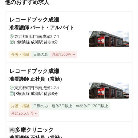
他のおすすめ求人
【年間休日125日程度・残業ほぼなし】地域の精神科医
療の中心的役割を担っています◎託児手当や職員食堂な
レコードブック成瀬
ど、福利厚生も充実しています◎
准看護師
パート・アルバイト
東京都町田市南成瀬2-7-1
JR横浜線 成瀬駅 徒歩8分
介護・福祉
日勤のみ
時給1500円〜
レコードブック成瀬
准看護師
正社員（常勤）
東京都町田市南成瀬2-7-1
JR横浜線 成瀬駅 徒歩8分
介護・福祉
日勤のみ
週休2日以上
年間休日120日以上
月給26.5万円〜
南多摩クリニック
准看護師
正社員（常勤）