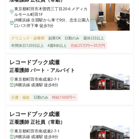
東京都町田市木曽西三丁目20-6 メディカ
ルモール町田1F
JR横浜線 古淵駅から車で9分、忠生公園入
口バス停下車 徒歩5分
クリニック・診療所
副業OK
日勤のみ
週休2日以上
年間休日120日以上
4週8休以上
月給25万円〜35万円
レコードブック成瀬
正看護師
パート・アルバイト
東京都町田市南成瀬2-7-1
JR横浜線 成瀬駅 徒歩8分
介護・福祉
日勤のみ
時給1500円〜
レコードブック成瀬
正看護師
正社員（常勤）
東京都町田市南成瀬2-7-1
JR横浜線 成瀬駅 徒歩8分