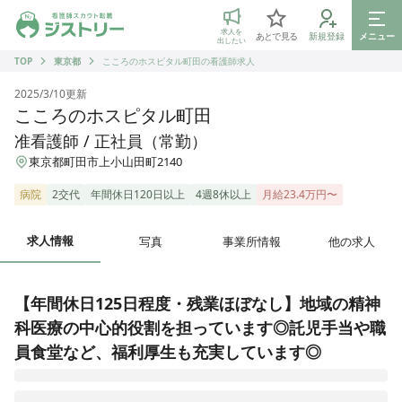
ジストリー 看護師の転職マッチング
求人を
あとで見る
新規登録
メニュー
出したい
TOP
東京都
こころのホスピタル町田の看護師求人
2025/3/10
更新
こころのホスピタル町田
准看護師 / 正社員（常勤）
東京都町田市上小山田町2140
病院
2交代
年間休日120日以上
4週8休以上
月給23.4万円〜
求人情報
写真
事業所情報
他の求人
【年間休日125日程度・残業ほぼなし】地域の精神
科医療の中心的役割を担っています◎託児手当や職
員食堂など、福利厚生も充実しています◎