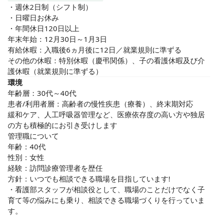
・週休2日制（シフト制）

・日曜日お休み

・年間休日120日以上

年末年始：12月30日～1月3日

有給休暇：入職後6ヵ月後に12日／就業規則に準ずる

その他の休暇：特別休暇（慶弔関係）、子の看護休暇及び介
護休暇（就業規則に準ずる）
環境
年齢層：30代～40代

患者/利用者層：高齢者の慢性疾患（療養）、終末期対応

緩和ケア、人工呼吸器管理など、医療依存度の高い方や独居
の方も積極的にお引き受けします

管理職について

年齢：40代

性別：女性

経験：訪問診療管理者を歴任

方針：いつでも相談できる職場を目指しています!

・看護部スタッフが相談役として、職場のことだけでなく子
育て等の悩みにも乗り、相談できる職場づくりを行っていま
す。
