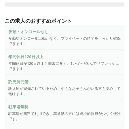
医師と適度な距離を保ち、患者様の思いを医師に伝えること
ができるお仕事をしてみませんか

この求人のおすすめポイント
★夜勤なし、オンコール出動なし

★日曜日お休み

夜勤・オンコールなし
★訪問診療／正看護師・准看護師募集

夜勤やオンコール出動がなく、プライベートの時間をしっかり確保
★年間休日120日以上★託児所完備★駐車場無料

できます。
★医師の指示がすぐに確認でき、患者様に対してタイムリー
に対応できます
年間休日120日以上
年間休日が120日以上と非常に多く、しっかり休んでリフレッシュ
できます。
託児所完備
託児所が完備されているため、小さなお子さんがいる方も安心して
働けます。
駐車場無料
駐車場が無料で利用でき、車通勤の方には経済的負担が少なく便利
です。