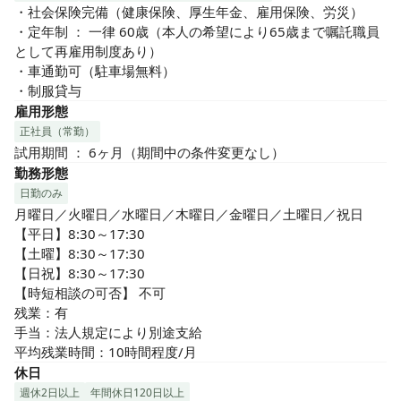
・社会保険完備（健康保険、厚生年金、雇用保険、労災）

・定年制 ： 一律 60歳（本人の希望により65歳まで嘱託職員
として再雇用制度あり）

・車通勤可（駐車場無料）

・制服貸与
雇用形態
正社員（常勤）
試用期間 ： 6ヶ月（期間中の条件変更なし）
勤務形態
日勤のみ
月曜日／火曜日／水曜日／木曜日／金曜日／土曜日／祝日

【平日】8:30～17:30

【土曜】8:30～17:30

【日祝】8:30～17:30

【時短相談の可否】 不可

残業：有

手当：法人規定により別途支給

平均残業時間：10時間程度/月
休日
週休2日以上
年間休日120日以上