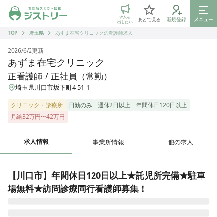
ジストリー 看護師の転職マッチング
求人を
あとで見る
新規登録
メニュー
出したい
TOP
埼玉県
あずま在宅クリニックの看護師求人
2026/6/2
更新
あずま在宅クリニック
正看護師 / 正社員（常勤）
埼玉県川口市坂下町4-51-1
クリニック・診療所
日勤のみ
週休2日以上
年間休日120日以上
月給32万円〜42万円
求人情報
事業所情報
他の求人
【川口市】年間休日120日以上★託児所完備★駐車
場無料★訪問診療同行看護師募集！