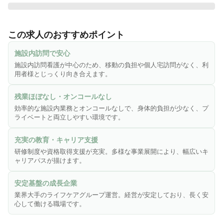
◆株式会社LCG《ライフケアグループ》運営の訪問看護ステ
ーション!!!◆

この求人のおすすめポイント
関西一円に”100ヶ所以上”の事業所を運営してる業界大手のラ
イフケアグループ。『日本一楽しい福祉の会社』を目標に掲
施設内訪問で安心
げ、スタッフの皆さまに「ライフケアグループで働いてよか
施設内訪問看護が中心のため、移動の負担や個人宅訪問がなく、利
った！」と思っていただけるような環境づくりに注力してい
用者様とじっくり向き合えます。
ます。

残業ほぼなし・オンコールなし
★成長を続ける企業

効率的な施設内業務とオンコールなしで、身体的負担が少なく、プ
《全国各地に福祉の拠点施設を作ること》《すべての年代の
ライベートと両立しやすい環境です。
方々が安心して生活できるまちづくりを行うこと》

2010年に高齢者向けのデイサービスからスタートし、現在で
充実の教育・キャリア支援
は「介護」「障がい福祉」「保育」「健康」「医療」の5つの
研修制度や資格取得支援が充実。多様な事業展開により、幅広いキ
分野を展開。10年間で35施設以上に事業所を拡大し、売上高
ャリアパスが描けます。
や従業員数は右肩上がりで増大しています。景気や社会情勢
の影響も受けにくく、経営面も安定しています。

安定基盤の成長企業
業界大手のライフケアグループ運営。経営が安定しており、長く安
★アットホームな雰囲気で、笑顔いっぱいの温かい職場

心して働ける職場です。
「楽しく仕事をしよう！」という理念を胸に、スタッフも一