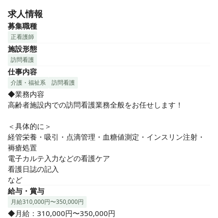
緒に楽しめるイベントもたくさん行っています。風通しの良
求人情報
い職場で、勤務中に気づいたことや想いなど、何でも気軽に
相談できます♪

募集職種
正看護師
★多様なキャリアパス

施設形態
幅広い事業展開により、様々な分野でキャリアを積むことが
訪問看護
できます。

仕事内容
「福祉で創る、ワクワクするまちづくり」をコンセプトに、
介護・福祉系
訪問看護
地域社会に貢献ています。福祉に留まらず、「自分も、誰か
◆業務内容

も、社会も幸せにしていく」ことを本気で届けている会社な
高齢者施設内での訪問看護業務全般をお任せします！

ので、人としても成長していける環境です♪

＜具体的に＞

★施設内訪問で心身の負担も軽減（残業ほぼなし）

経管栄養・吸引・点滴管理・血糖値測定・インスリン注射・
2023年2月にオープンした綺麗な施設♪

褥瘡処置

施設内訪問看護が中心！介護業務は基本的になく、移動や個
電子カルテ入力などの看護ケア

人宅への訪問はないので、身体的にも負担が少ないです。ま
看護日誌の記入

た、近くのスタッフとすぐに助け合うことができたり、業務
など
効率もよく、利用者様にしっかりと向き合えるのも魅力で
給与・賞与
す！
月給310,000円〜350,000円
◆月給：310,000円〜350,000円
