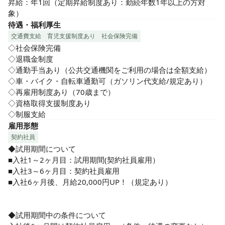
昇給：年1回（定期昇給制度あり：勤続年数1年以上の方対
象）
待遇・福利厚生
交通費支給
育児支援制度あり
社会保険完備
◇社会保険完備

◇退職金制度

◇通勤手当あり（公共交通機関をご利用の場合は全額支給）

◇車・バイク・自転車通勤可（ガソリン代支給/規定あり）

◇再雇用制度あり（70歳まで）

◇資格取得支援制度あり

◇制服支給
雇用形態
契約社員
◆試用期間について

■入社1～2ヶ月目：試用期間(契約社員雇用）

■入社3～6ヶ月目：契約社員雇用

■入社6ヶ月後、月給20,000円UP！（規定あり）

◆試用期間中の条件について
