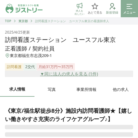
ジストリー 看護師の転職マッチング
求人を
あとで見る
新規登録
メニュー
出したい
TOP
東京都
訪問看護ステーション ユースフル東京の看護師求人
2025/4/25
更新
訪問看護ステーション ユースフル東京
正看護師 / 契約社員
東京都福生市志茂209-1
訪問看護
2交代
月給31万円〜35万円
▼同じ法人の求人を見る (
1
件)
求人情報
写真
事業所情報
他の求人
《東京/福生駅徒歩8分》施設内訪問看護師★【嬉し
い働きやすさ充実のライフケアグループ♪】