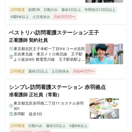
半蔵門線 清澄白河駅から徒歩で8分
訪問看護
副業OK
日勤のみ
週休2日以上
年間休日120日以上
4週8休以上
土日祝休み
月給30万円〜
ベストリハ訪問看護ステーション王子
正看護師
契約社員
東京都北区王子本町一丁目9-6 コーポ吉田
京浜東北線・東京メトロ南北線 王子駅
より徒歩8分 都電荒川線 王子駅前駅より
徒歩10分"
訪問看護
週休2日以上
土日祝休み
月給44万円〜
シンプレ訪問看護ステーション 赤羽拠点
准看護師
正社員（常勤）
東京都北区赤羽南二丁目11 カステル赤羽
301
赤羽駅 徒歩5分
訪問看護
日勤のみ
週休2日以上
4週8休以上