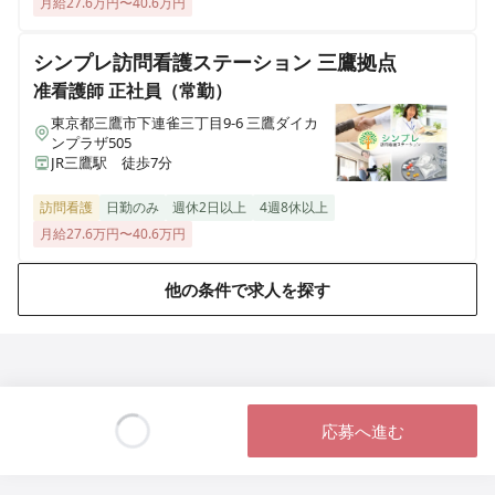
月給27.6万円〜40.6万円
シンプレ訪問看護ステーション 三鷹拠点
准看護師
正社員（常勤）
東京都三鷹市下連雀三丁目9-6 三鷹ダイカ
ンプラザ505
JR三鷹駅 徒歩7分
訪問看護
日勤のみ
週休2日以上
4週8休以上
月給27.6万円〜40.6万円
他の条件で求人を探す
応募へ進む
Loading...