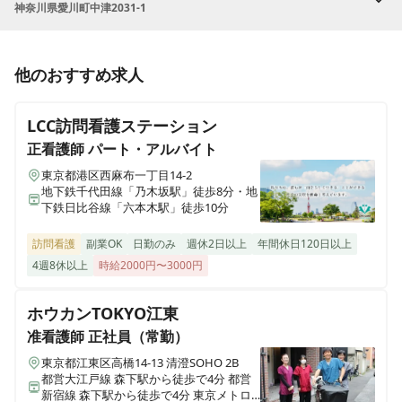
神奈川県愛川町中津2031-1
他のおすすめ求人
LCC訪問看護ステーション
正看護師
パート・アルバイト
東京都港区西麻布一丁目14-2
地下鉄千代田線「乃木坂駅」徒歩8分・地
下鉄日比谷線「六本木駅」徒歩10分
訪問看護
副業OK
日勤のみ
週休2日以上
年間休日120日以上
4週8休以上
時給2000円〜3000円
ホウカンTOKYO江東
准看護師
正社員（常勤）
東京都江東区高橋14-13 清澄SOHO 2B
都営大江戸線 森下駅から徒歩で4分 都営
新宿線 森下駅から徒歩で4分 東京メトロ