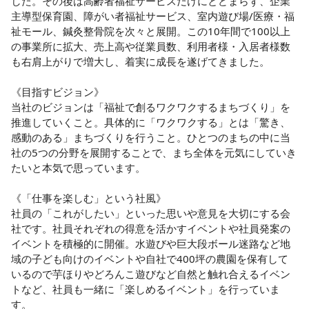
した。その後は高齢者福祉サービスだけにとどまらず、企業
主導型保育園、障がい者福祉サービス、室内遊び場/医療・福
祉モール、鍼灸整骨院を次々と展開。この10年間で100以上
の事業所に拡大、売上高や従業員数、利用者様・入居者様数
も右肩上がりで増大し、着実に成長を遂げてきました。

《目指すビジョン》

当社のビジョンは「福祉で創るワクワクするまちづくり」を
推進していくこと。具体的に「ワクワクする」とは「驚き、
感動のある」まちづくりを行うこと。ひとつのまちの中に当
社の5つの分野を展開することで、まち全体を元気にしていき
たいと本気で思っています。

《「仕事を楽しむ」という社風》

社員の「これがしたい」といった思いや意見を大切にする会
社です。社員それぞれの得意を活かすイベントや社員発案の
イベントを積極的に開催。水遊びや巨大段ボール迷路など地
域の子ども向けのイベントや自社で400坪の農園を保有して
いるので芋ほりやどろんこ遊びなど自然と触れ合えるイベン
トなど、社員も一緒に「楽しめるイベント」を行っていま
す。