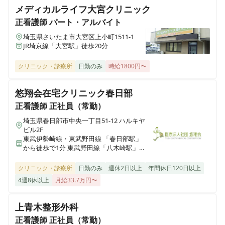
メディカルライフ大宮クリニック
正看護師
パート・アルバイト
正看護師
正社員（常勤）
埼玉県さいたま市大宮区上小町1511-1
JR埼京線「大宮駅」徒歩20分
【戸田市｜戸田公園駅】毎月インセンティブ◎定時
17:45◎残業ほぼなし◎婦人科・産婦人科・漢方内科・
クリニック・診療所
日勤のみ
時給1800円〜
美容皮膚科クリニック
悠翔会在宅クリニック春日部
正看護師
正社員（常勤）
埼玉県春日部市中央一丁目51-12 ハルキヤ
ビル2F
東武伊勢崎線・東武野田線 「春日部駅」
から徒歩で1分 東武野田線「八木崎駅」か
ら徒歩で16分
クリニック・診療所
日勤のみ
週休2日以上
年間休日120日以上
4週8休以上
月給33.7万円〜
上青木整形外科
正看護師
正社員（常勤）