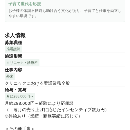
体調不良やお迎え等にも皆で助け合う文化があります）

子育て世代を応援
お子様の体調不良時も助け合う文化があり、子育てと仕事を両立し
年間休日120日以上とお休みも多くあり、ゴールデンウィー
やすい環境です。
クや夏季休暇、年末年始など約1週間長期休暇が取れるので、
旅行や帰省などもできます！

求人情報
ぜひ、ご応募ください！
募集職種
准看護師
施設形態
クリニック・診療所
仕事内容
外来
クリニックにおける看護業務全般
給与・賞与
月給288,000円〜
月給288,000円～経験により応相談

（＋毎月の売り上げに応じたインセンティブ数万円）

※昇給あり（業績・勤務実績に応じて）

＜その他手当＞
