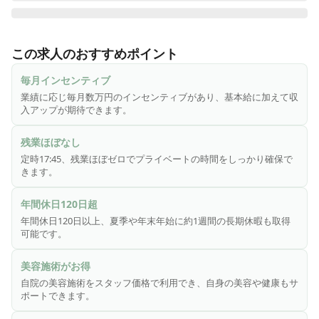
当院は婦人科と産婦人科、漢方内科さらに美容皮膚科を行っ
ており、トータルで美と健康を医療でサポートするクリニッ
この求人のおすすめポイント
クです。

患者様はもちろん、そこで働くスタッフ全員が気持ちよく働
毎月インセンティブ
けるような地域一番の環境・好待遇を目指しております。

業績に応じ毎月数万円のインセンティブがあり、基本給に加えて収
そういった背景から、働いているスタッフの方々が生き生き
入アップが期待できます。
と業務に取り組めるように以下の制度を取り入れておりま
す。

残業ほぼなし
1日の外来患者数は100名程度で患者様も婦人科・産婦人科50
定時17:45、残業ほぼゼロでプライベートの時間をしっかり確保で
名程度、美容皮膚科も50名程度とほぼ同じです！

きます。
＼シュシュレディースクリニックで働くメリット／

年間休日120日超
✓ 業績に応じたインセンティブ制度（毎月基本給と別に数万
年間休日120日以上、夏季や年末年始に約1週間の長期休暇も取得
円支給）

可能です。
✓ 美容施術がほぼ原価の”スタッフ価格”で受けられる

✓ 毎月表彰制度あり（様々な特典があります）

美容施術がお得
✓ 残業ほぼ０

自院の美容施術をスタッフ価格で利用でき、自身の美容や健康もサ
✓ 資格習得支援制度あり

ポートできます。
✓ 子育て世代の働き方に寄り添った労働環境（お子様の急な