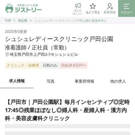
ジストリー 看護師の転職マッチング
求人を
あとで見る
新規登録
メニュー
出したい
TOP
埼玉県
シュシュレディースクリニック戸田公園の看護師求人
2025/9/3
更新
シュシュレディースクリニック戸田公園
准看護師 / 正社員（常勤）
埼玉県戸田市上戸田2-7-9 シュシュビル
クリニック・診療所
日勤のみ
月給28.8万円〜
求人情報
写真
事業所情報
他の求人
【戸田市｜戸田公園駅】毎月インセンティブ◎定時
17:45◎残業ほぼなし◎婦人科・産婦人科・漢方内
科・美容皮膚科クリニック