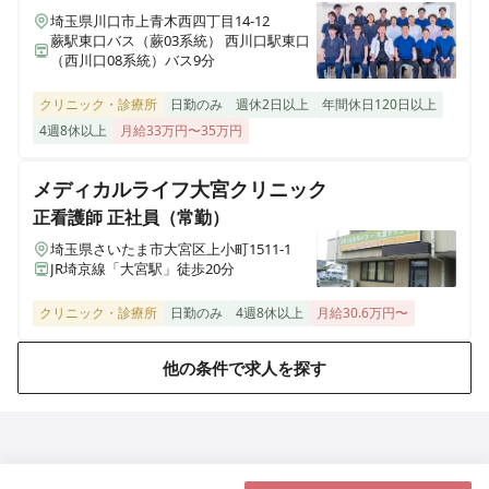
埼玉県川口市上青木西四丁目14-12
蕨駅東口バス（蕨03系統） 西川口駅東口
（西川口08系統）バス9分
クリニック・診療所
日勤のみ
週休2日以上
年間休日120日以上
4週8休以上
月給33万円〜35万円
メディカルライフ大宮クリニック
正看護師
正社員（常勤）
埼玉県さいたま市大宮区上小町1511-1
JR埼京線「大宮駅」徒歩20分
クリニック・診療所
日勤のみ
4週8休以上
月給30.6万円〜
他の条件で求人を探す