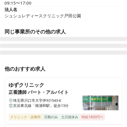
09:15〜17:00
法人名
シュシュレディースクリニック戸田公園
同じ事業所のその他の求人
正看護師
パート・アルバイト
他のおすすめ求人
【非常勤】週2～◎定時17:45◎残業ほぼなし◎副業◎戸
田公園駅近くの婦人科・産婦人科・漢方内科・美容皮膚
ゆずクリニック
科クリニック
正看護師
パート・アルバイト
埼玉県川口市大字伊刈1543-6
京浜東北線「南浦和駅」徒歩13分
准看護師
パート・アルバイト
【非常勤】週2～◎定時17:45◎残業ほぼなし◎副業◎戸
クリニック・診療所
日勤のみ
土日祝休み
時給1800円〜
田公園駅近くの婦人科・産婦人科・漢方内科・美容皮膚
科クリニック