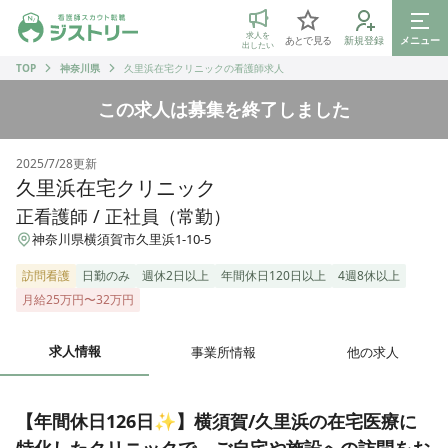
ジストリー 看護師の転職マッチング
求人を
あとで見る
新規登録
メニュー
出したい
TOP
神奈川県
久里浜在宅クリニックの看護師求人
この求人は募集を終了しました
2025/7/28
更新
久里浜在宅クリニック
正看護師 / 正社員（常勤）
神奈川県横須賀市久里浜1-10-5
訪問看護
日勤のみ
週休2日以上
年間休日120日以上
4週8休以上
月給25万円〜32万円
求人情報
事業所情報
他の求人
【年間休日126日✨】横須賀/久里浜の在宅医療に