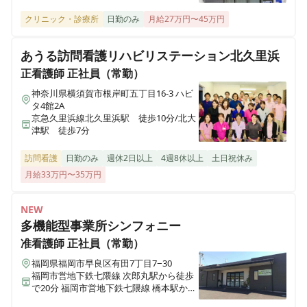
クリニック・診療所
日勤のみ
月給27万円〜45万円
あうる訪問看護リハビリステーション北久里浜
正看護師
正社員（常勤）
神奈川県横須賀市根岸町五丁目16-3 ハビ
タ4館2A
京急久里浜線北久里浜駅 徒歩10分/北大
津駅 徒歩7分
訪問看護
日勤のみ
週休2日以上
4週8休以上
土日祝休み
月給33万円〜35万円
NEW
多機能型事業所シンフォニー
准看護師
正社員（常勤）
福岡県福岡市早良区有田7丁目7−30
福岡市営地下鉄七隈線 次郎丸駅から徒歩
で20分 福岡市営地下鉄七隈線 橋本駅から
徒歩で23分