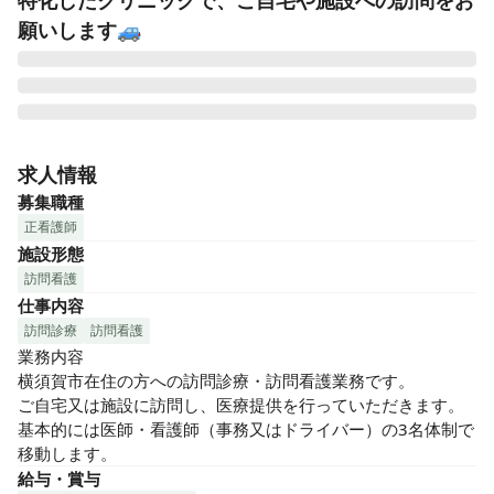
特化したクリニックで、ご自宅や施設への訪問をお
願いします🚙
久里浜在宅クリニックは、在宅医療に特化したクリニックで
す。当クリニックでは、生活空間であるご自宅又は施設に訪
求人情報
問し医療提供を行っています。「患者さまのために」どんな
募集職種
サポートができるのか、一緒に考えてみませんか？
正看護師
施設形態
訪問看護
仕事内容
訪問診療
訪問看護
業務内容

横須賀市在住の方への訪問診療・訪問看護業務です。

ご自宅又は施設に訪問し、医療提供を行っていただきます。

基本的には医師・看護師（事務又はドライバー）の3名体制で
移動します。
給与・賞与