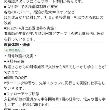
の看護スタッフによるサポート体制があります。

■福利厚生で各種優待制度が充実

各地のレジャー、宿泊が最大80％オフなど

規則違反などに対して、社員が直接通報・相談できる窓口の
設置

■2022年4月に処遇改善を実施！

看護師の年収が平均15万円ほどアップ！今後も継続的に改善
を行っていきます。
教育体制・研修
研修制度あり
＊研修制度の充実＊

■入社時研修

現場さながらの研修施設で入社から5日間しっかり学ぶことが
できます。

■職場でのOJT

eラーニング学習や、先輩スタッフに同行して実際に仕事をし
ていきます。

■フォローアップ研修

入社時研修の翌月から半年間毎月1回の研修で、悩みや困り事
を共有し、解決に繋げます。