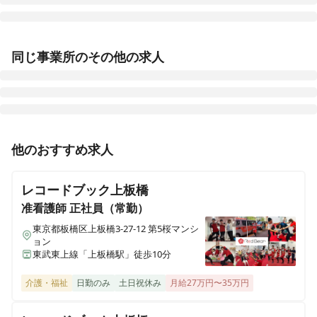
そんぽの家 三鷹新川
同じ事業所のその他の求人
東京都三鷹市新川五丁目6-30
そんぽの家 大森西
東京都大田区大森西七丁目6-30
正看護師
正社員（常勤）
他のおすすめ求人
そんぽの家 西東京
【羽村市】SOMPOケアグループ介護付有料老人ホーム
東京都西東京市中町六丁目5-12
でのお仕事です｜治療が目的ではなく、ご入居者さまが
レコードブック上板橋
望む生活を送れることを目指し暮らしに寄り添う看護を
ＳＯＭＰＯケア ラヴィーレ南大泉
准看護師
提供します。
正社員（常勤）
東京都練馬区南大泉二丁目1-28
東京都板橋区上板橋3-27-12 第5桜マンシ
ョン
東武東上線「上板橋駅」徒歩10分
介護・福祉
日勤のみ
土日祝休み
月給27万円〜35万円