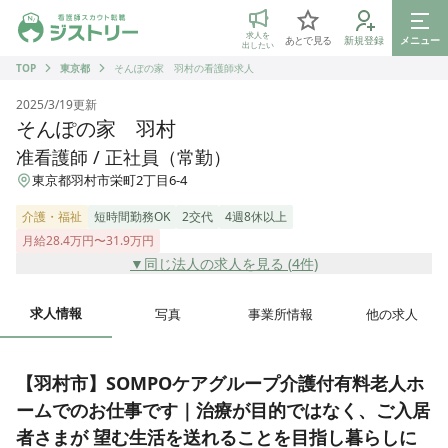
ジストリー 看護師の転職マッチング
求人を
あとで見る
新規登録
メニュー
出したい
TOP
東京都
そんぽの家 羽村の看護師求人
2025/3/19
更新
そんぽの家 羽村
准看護師 / 正社員（常勤）
東京都羽村市栄町2丁目6-4
介護・福祉
短時間勤務OK
2交代
4週8休以上
月給28.4万円〜31.9万円
▼同じ法人の求人を見る (
4
件)
求人情報
写真
事業所情報
他の求人
【羽村市】SOMPOケアグループ介護付有料老人ホ
ームでのお仕事です｜治療が目的ではなく、ご入居
者さまが 望む生活を送れることを目指し暮らしに