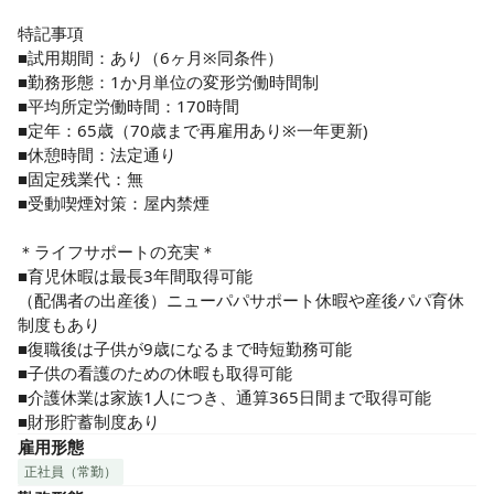
特記事項

■試用期間：あり（6ヶ月※同条件）

■勤務形態：1か月単位の変形労働時間制

■平均所定労働時間：170時間

■定年：65歳（70歳まで再雇用あり※一年更新)

■休憩時間：法定通り

■固定残業代：無

■受動喫煙対策：屋内禁煙

＊ライフサポートの充実＊

■育児休暇は最長3年間取得可能

（配偶者の出産後）ニューパパサポート休暇や産後パパ育休
制度もあり

■復職後は子供が9歳になるまで時短勤務可能

■子供の看護のための休暇も取得可能

■介護休業は家族1人につき、通算365日間まで取得可能

■財形貯蓄制度あり
雇用形態
正社員（常勤）