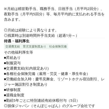
※月給は精皆勤手当、職務手当、日祝手当（月平均2回分）、
夜勤手当（月平均5回分）等、毎月平均的に支払われる手当を
含みます。

◎月給は経験により異なります。

◎残業時は別途時間外手当支給（超過1分～）
待遇・福利厚生
交通費支給
育児支援制度あり
社会保険完備
その他福利厚生等

■昇給あり

■制服貸与

■交通費支給(社内規定あり)

■各種社会保険完備（雇用・労災・健康・厚生年金）

■労働組合加入時：慶弔見舞金、リゾートホテル宿泊割引、レ
ジャー施設割引き制度あり

■研修制度

■退職金制度

■勤続5年ごとに特別連続有給休暇付与（5日）

◎損保ジャパン（そんぽじゃぱん）のグループ会社です
