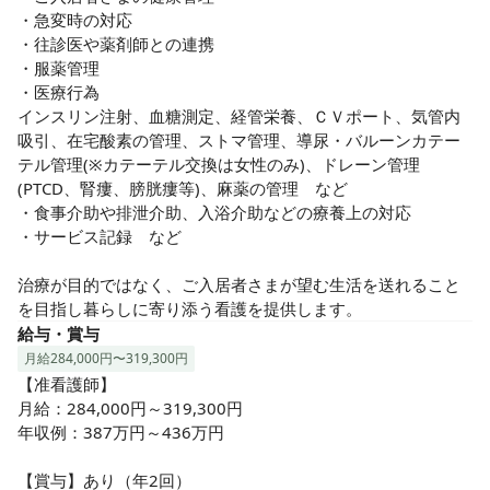
・急変時の対応

・往診医や薬剤師との連携

・服薬管理

・医療行為

インスリン注射、血糖測定、経管栄養、ＣＶポート、気管内
吸引、在宅酸素の管理、ストマ管理、導尿・バルーンカテー
テル管理(※カテーテル交換は女性のみ)、ドレーン管理
(PTCD、腎瘻、膀胱瘻等)、麻薬の管理　など

・食事介助や排泄介助、入浴介助などの療養上の対応

・サービス記録　など

治療が目的ではなく、ご入居者さまが望む生活を送れること
を目指し暮らしに寄り添う看護を提供します。
給与・賞与
月給284,000円〜319,300円
【准看護師】

月給：284,000円～319,300円

年収例：387万円～436万円

【賞与】あり（年2回）
