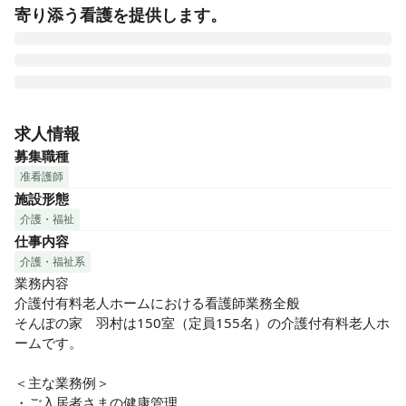
寄り添う看護を提供します。
【SOMPOグループ】多彩な職種が存在します。長期的に働き
続ける環境があり、多様なキャリア形成のサポートを実現し
求人情報
ています。

募集職種
大手ならではの福利厚生が充実しています。
准看護師
施設形態
介護・福祉
仕事内容
介護・福祉系
業務内容

介護付有料老人ホームにおける看護師業務全般

そんぽの家　羽村は150室（定員155名）の介護付有料老人ホ
ームです。

＜主な業務例＞

・ご入居者さまの健康管理
