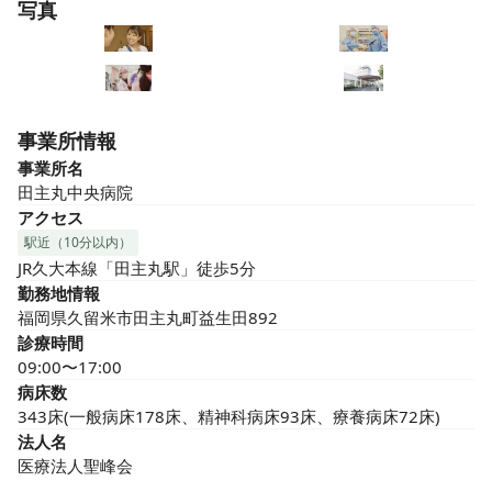
写真
事業所情報
事業所名
田主丸中央病院
アクセス
駅近（10分以内）
JR久大本線「田主丸駅」徒歩5分
勤務地情報
福岡県久留米市田主丸町益生田892
診療時間
09:00〜17:00
病床数
343床(一般病床178床、精神科病床93床、療養病床72床)
法人名
医療法人聖峰会