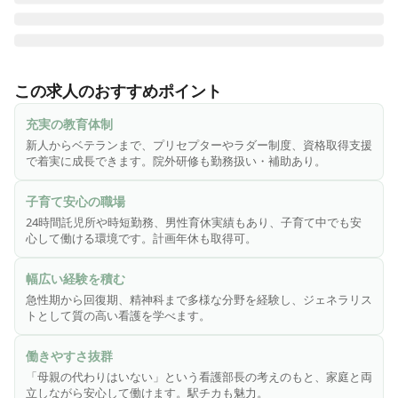
◆◇田主丸中央病院について◇◆

この求人のおすすめポイント
「地域のために 地域とともに」の理念のもと、生まれ育った
土地で安心して暮らし続けられるよう、保健・医療・介護の
充実の教育体制
連携による切れ目のないサービスを提供しています。久留米
新人からベテランまで、プリセプターやラダー制度、資格取得支援
市東部〜うきは市エリアの中核病院として、急性期・慢性
で着実に成長できます。院外研修も勤務扱い・補助あり。
期・回復期リハビリ・精神科まで幅広く対応し、24時間体制
で地域を支える存在です。

子育て安心の職場
看護部では、新人教育からキャリアアップまで一人ひとりに
24時間託児所や時短勤務、男性育休実績もあり、子育て中でも安
寄り添った支援体制が整っており、看護師としてだけでな
心して働ける環境です。計画年休も取得可。
く、人としても大きく成長できる環境が広がっています♪

幅広い経験を積む
★子育て応援宣言病院

急性期から回復期、精神科まで多様な分野を経験し、ジェネラリス
★災害拠点病院認定

トとして質の高い看護を学べます。
★認定看護師多数在籍

働きやすさ抜群
◆◇おすすめポイント◇◆

「母親の代わりはいない」という看護部長の考えのもと、家庭と両
《ジェネラリストを目指す方必見！》

立しながら安心して働けます。駅チカも魅力。