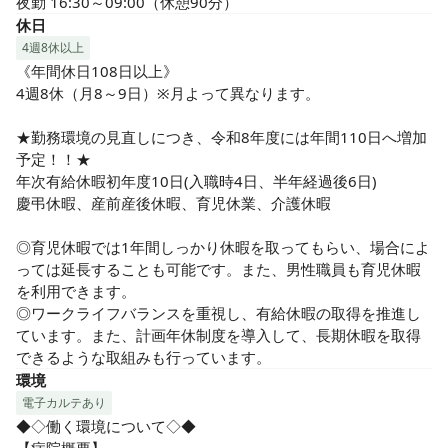
夜勤 16:30～09:00（休憩90分）
休日
4週8休以上
《年間休日108日以上》

4週8休（月8～9日）※月よって異なります。

★勤務環境の見直しにつき、令和8年度には年間110日へ増加
予定！！★

年次有給休暇初年度10日(入職時4日、半年経過後6日)

慶弔休暇、産前産後休暇、育児休業、介護休暇

◎育児休暇では1年間しっかり休暇を取ってもらい、場合によ
っては延長することも可能です。また、男性職員も育児休暇
を利用できます。

◎ワークライフバランスを重視し、有給休暇の取得を推進し
ています。また、計画年休制度を導入して、長期休暇を取得
できるような取組みも行っています。
環境
電子カルテあり
◆◇働く環境について◇◆
