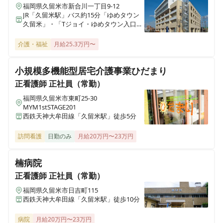
福岡県久留米市新合川一丁目9-12
JR「久留米駅」バス約15分「ゆめタウン
久留米」・「Tジョイ・ゆめタウン入口」
下車、徒歩約5分
介護・福祉
月給25.3万円〜
小規模多機能型居宅介護事業ひだまり
正看護師
正社員（常勤）
福岡県久留米市東町25-30
MYM1stSTAGE201
西鉄天神大牟田線「久留米駅」徒歩5分
訪問看護
日勤のみ
月給20万円〜23万円
楠病院
正看護師
正社員（常勤）
福岡県久留米市日吉町115
西鉄天神大牟田線「久留米駅」徒歩10分
病院
月給20万円〜23万円