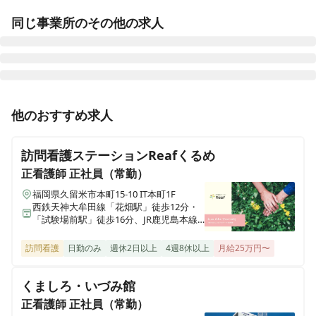
同じ事業所のその他の求人
正看護師
正社員（常勤）
他のおすすめ求人
《福岡/久留米市》田主丸駅徒歩5分！【教育体制充実★
福利厚生充実★24時間託児所あり】急性期から退院支援
訪問看護ステーションReafくるめ
までジェネラリストを目指せる！2交代病棟看護師募集♪
正看護師
正社員（常勤）
福岡県久留米市本町15-10 IT本町1F
西鉄天神大牟田線「花畑駅」徒歩12分・
准看護師
正社員（常勤）
「試験場前駅」徒歩16分、JR鹿児島本線
《福岡/久留米市》田主丸駅徒歩5分！【教育体制充実★
「久留米駅」徒歩18分
福利厚生充実★24時間託児所あり】急性期から退院支援
訪問看護
日勤のみ
週休2日以上
4週8休以上
月給25万円〜
までジェネラリストを目指せる！2交代病棟看護師募集♪
くましろ・いづみ館
正看護師
正社員（常勤）