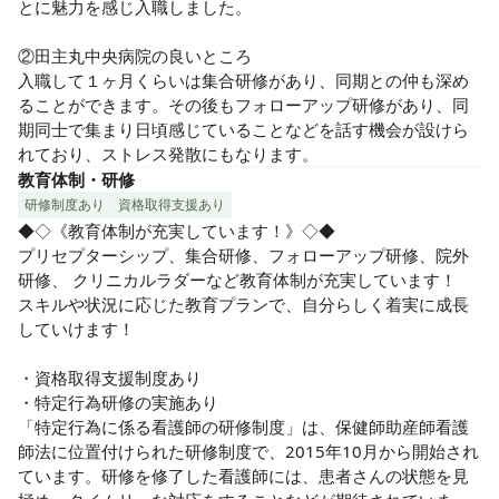
とに魅力を感じ入職しました。

②田主丸中央病院の良いところ

入職して１ヶ月くらいは集合研修があり、同期との仲も深め
ることができます。その後もフォローアップ研修があり、同
期同士で集まり日頃感じていることなどを話す機会が設けら
れており、ストレス発散にもなります。
教育体制・研修
研修制度あり
資格取得支援あり
◆◇《教育体制が充実しています！》◇◆

プリセプターシップ、集合研修、フォローアップ研修、院外
研修、 クリニカルラダーなど教育体制が充実しています！

スキルや状況に応じた教育プランで、自分らしく着実に成長
していけます！

・資格取得支援制度あり

・特定行為研修の実施あり

「特定行為に係る看護師の研修制度」は、保健師助産師看護
師法に位置付けられた研修制度で、2015年10月から開始され
ています。研修を修了した看護師には、患者さんの状態を見