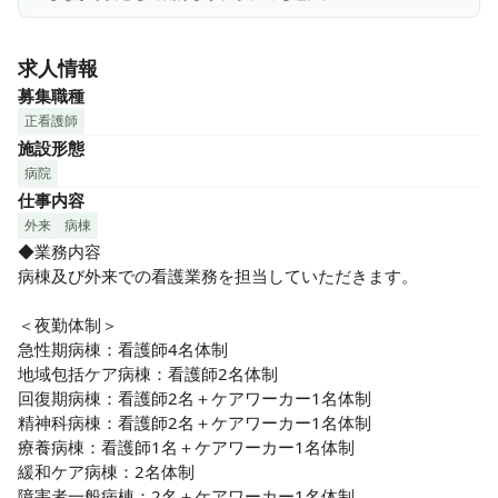
急性期から療養期・終末期・精神科・訪問看護まで質の高い
看護を幅広く学べます！

求人情報
キャリアやスキルに合わせた配属が可能で、異動も柔軟に対
応◎理想の看護をじっくり追求できる職場です♪

募集職種
正看護師
《心あたたまるあたたかい職場！》

施設形態
「看護師の代わりはいても、母親の代わりはいない」——そ
病院
んな想いを大切にする看護部長のもと、自分の人生も大切に
仕事内容
しながら、心通う看護が実践できます♪

外来
病棟
◆業務内容

《手厚い教育体制◎》

病棟及び外来での看護業務を担当していただきます。

プリセプターやラダー制度、研修も充実。個々のスキルや状
況に合わせた柔軟な教育で、自分らしく成長していける環境
＜夜勤体制＞

があります！

急性期病棟：看護師4名体制 

地域包括ケア病棟：看護師2名体制 

《キャリアアップも！◎サポート体制が充実》

回復期病棟：看護師2名＋ケアワーカー1名体制 

ラダー制度や資格取得支援、学会発表など成長機会が豊富◎
精神科病棟：看護師2名＋ケアワーカー1名体制 

認定看護師も在籍しており、院外研修は勤務扱い＋補助あ
療養病棟：看護師1名＋ケアワーカー1名体制 

り！一歩先の看護を目指せる環境です。

緩和ケア病棟：2名体制 

障害者一般病棟：2名＋ケアワーカー1名体制