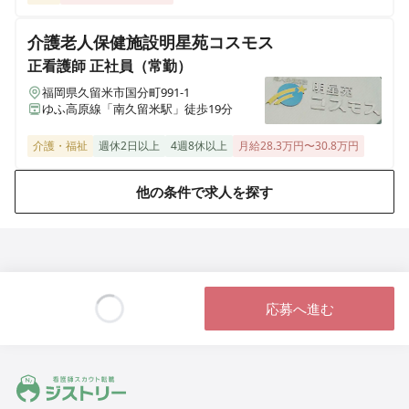
介護老人保健施設明星苑コスモス
正看護師
正社員（常勤）
福岡県久留米市国分町991-1
ゆふ高原線「南久留米駅」徒歩19分
介護・福祉
週休2日以上
4週8休以上
月給28.3万円〜30.8万円
他の条件で求人を探す
応募へ進む
Loading...
ジストリー 看護師の転職マッチング