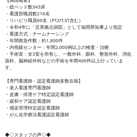
【病院概要】

・総ベッド数343床

・看護部職員数216名

・リハビリ職員60名（PT,OT,ST含む）

・令和4年に「災害拠点病院」として福岡県知事より指定

・看護方式：チームナーシング

・年間救急件数：約1,800件

・内視鏡センター：年間2,000例以上の検査・治療

・手術室：全3室を所有し、一般外科、眼科、整形外科、消化
器科、脳神経外科などの手術を年間400件以上行っていま
す。

【専門看護師・認定看護師多数在籍】

・老人看護専門看護師

・皮膚・排泄ケア特定認定看護師

・緩和ケア認定看護師

・感染管理特定認定看護師

・がん化学療法看護認定看護師

◆◇スタッフの声◇◆
