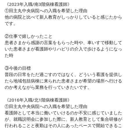
《2023年入職/南3階病棟看護師》

①田主丸中央病院への入職を希望した理由

他の病院と比べて新人教育がしっかりしていると感じたから
です。

②仕事で嬉しかったこと

患者さまから感謝の言葉をもらった時や、車いすで移動して
いた患者さまが看護師やリハビリの介入で歩けるようになっ
た時

③今後の目標

普段の日常をただ過ごすのではなく、どういう看護を提供し
たら地域包括病棟に来られた患者さまが希望の場所へ行ける
のか考えながら業務を行っていきたいです。

《2016年入職/北1階病棟看護師》

①田主丸中央病院への入職を希望した理由

看護師として本当に働いていけるのか不安に感じていました
が、就職説明会に参加した際に、新人教育として集合研修が
行われることと夜勤はその人にあったペースで開始できるこ