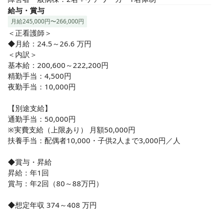
《子育て世代も安心♪ライフスタイルを大切にできます》

給与・賞与
24時間託児所・時短勤務・車通勤OK。育休は1年＋延長も可
月給245,000円〜266,000円
◎男性職員も取得実績あり！計画年休など、ワークライフバ
＜正看護師＞

ランスを大切にできる環境です。
◆月給：24.5～26.6 万円

＜内訳＞

基本給：200,600～222,200円

精勤手当：4,500円

夜勤手当：10,000円

【別途支給】

通勤手当：50,000円

※実費支給（上限あり） 月額50,000円

扶養手当：配偶者10,000・子供2人まで3,000円／人

◆賞与・昇給

昇給：年1回

賞与：年2回（80～88万円）

◆想定年収 374～408 万円
