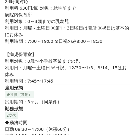
24時間対応

利用料:630円/回 対象：就学前まで

病院内保育所

利用対象：0～3歳までの乳幼児

利用日：月曜～土曜日 ※第1・3日曜日は開所 ※祝日は基本的
にお休み

利用時間：7:00～19:00 ※日祝のみ8:00～18:30

【病児保育室】

利用対象：0歳〜小学校卒業までの児

利用日：月曜〜土曜日 ※日祝、12/30〜1/3、8/14、15はお
休み

利用時間：7:45〜17:45
雇用形態
正社員（常勤）
試用期間：3ヶ月（同条件）
勤務形態
2交代
◆勤務時間

日勤 08:30～17:00（休憩60分）
