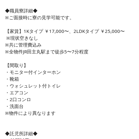
◆職員寮詳細◆

※ご面接時に寮の見学可能です。

【家賃】1Kタイプ ￥17,000〜、2LDKタイプ ￥25,000〜

 ※現状空きなし

※共に管理費込み

※全物件JR田主丸駅まで徒歩5〜7分程度

【間取り】

・モニター付インターホン

・靴箱

・ウォシュレット付トイレ

・エアコン

・2口コンロ

・洗面台

※物件により異なります

◆託児所詳細◆
