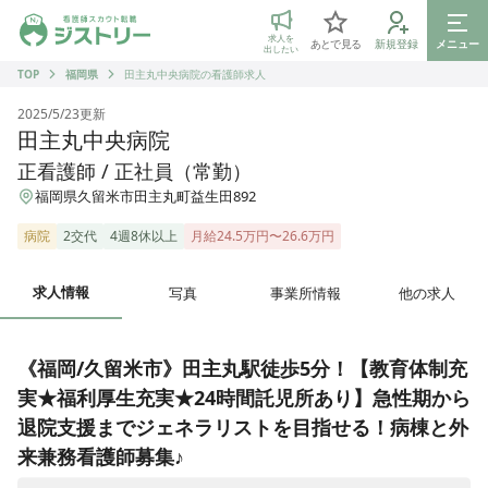
ジストリー 看護師の転職マッチング
求人を
あとで見る
新規登録
メニュー
出したい
TOP
福岡県
田主丸中央病院の看護師求人
2025/5/23
更新
田主丸中央病院
正看護師 / 正社員（常勤）
福岡県久留米市田主丸町益生田892
病院
2交代
4週8休以上
月給24.5万円〜26.6万円
求人情報
写真
事業所情報
他の求人
《福岡/久留米市》田主丸駅徒歩5分！【教育体制充
実★福利厚生充実★24時間託児所あり】急性期から
退院支援までジェネラリストを目指せる！病棟と外
来兼務看護師募集♪