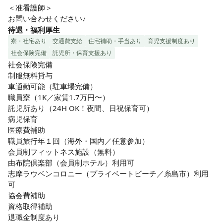
＜准看護師＞

お問い合わせください♪
待遇・福利厚生
寮・社宅あり
交通費支給
住宅補助・手当あり
育児支援制度あり
社会保険完備
託児所・保育支援あり
社会保険完備

制服無料貸与

車通勤可能（駐車場完備）

職員寮（1K／家賃1.7万円〜）

託児所あり（24H OK！夜間、日祝保育可）

病児保育

医療費補助

職員旅行年１回（海外・国内／任意参加）

会員制フィットネス施設（無料）

由布院倶楽部（会員制ホテル）利用可

志摩ラウベンコロニー（プライベートビーチ／糸島市）利用
可

協会費補助

資格取得補助

退職金制度あり
