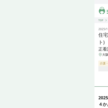
ジス
TOP
2025/1
住宅
ト)
正看
大阪
介護
20
４か