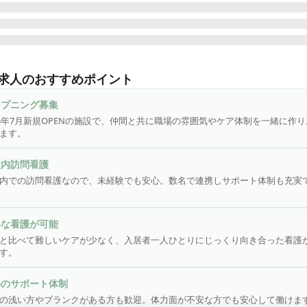
25年7月新規OPEN施設のオープニングスタッフ求人！】

したばかりのキレイな職場でのお仕事です★ 新しい施設なので、新
求人のおすすめポイント
る仲間と一緒に作り上げていく楽しさがありますよ♪

----------------

ープニング募集
ープ法人が運営する住宅型有料老人ホームでの訪問看護師！

25年7月新規OPENの施設で、仲間と共に職場の雰囲気やケア体制を一緒に作
くは…

ます。
に入居されているご高齢者や障がいをお持ちの方の訪問看護をお願
。

設内訪問看護
内での訪問看護なので、未経験でも安心。数名で連携しサポート体制も充実
チェックや採血、点滴、創傷処置、服薬治療など、

と比べて難しいケアは少なく、１人1人に寄り添った看護が可能です
の浅い方も体力面が不安な方も安心♪

寧な看護が可能
のスタッフで連携をとりながら看護を進めるので、

と比べて難しいケアが少なく、入居者一人ひとりにじっくり向き合った看護
看護が初めての方にもピッタリです！

す。
クOK|年間休日120日以上|資格手当|退職金制度|賞与あり|昇給
験歓迎
心のサポート体制
の浅い方やブランクがある方も歓迎。体力面が不安な方でも安心して働けま