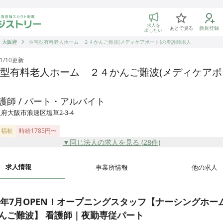
トリー 看護師の転職マッチング
求人を
あとで見る
新規登録
出したい
大阪府
住宅型有料老人ホーム ２４かんご難波(メディケアポート)の看護師求人
1/10
更新
型有料老人ホーム ２４かんご難波(メディケアポ
護師 / パート・アルバイト
府大阪市浪速区塩草2-3-4
・福祉
時給1785円〜
▼同じ法人の求人を見る (
28
件)
求人情報
事業所情報
他の求人
25年7月OPEN！オープニングスタッフ【ナーシングホー
んご難波】 看護師｜夜勤専従パート