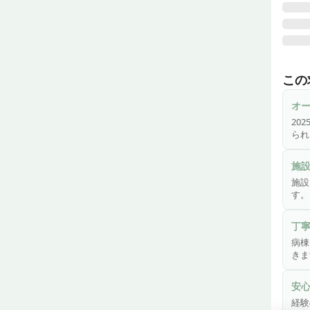
【20
完成
この
集ま
--------
オ
グル
20
★詳し
られ
施設
います
施
施設
健康
す。
病棟
経験
丁
数名
病棟
訪問
きま
ブラン
未経
安
経験