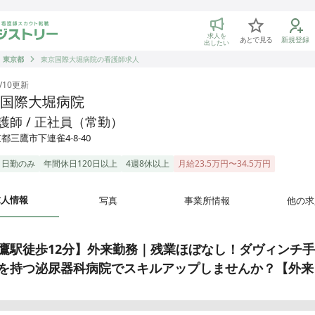
トリー 看護師の転職マッチング
求人を
あとで見る
新規登録
出したい
東京都
東京国際大堀病院の看護師求人
/10
更新
国際大堀病院
護師 / 正社員（常勤）
都三鷹市下連雀4-8-40
日勤のみ
年間休日120日以上
4週8休以上
月給23.5万円〜34.5万円
求人情報
写真
事業所情報
他の求
鷹駅徒歩12分】外来勤務｜残業ほぼなし！ダヴィンチ
を持つ泌尿器科病院でスキルアップしませんか？【外来