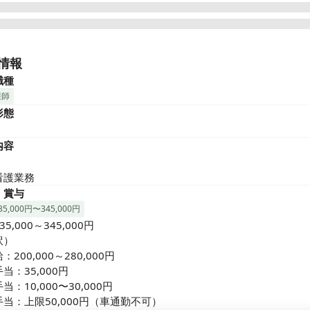
日120日以上！残業ほぼなし！

のみで仕事とプライベートの両立が可能です。ブランクのある方も
情報
看護師が丁寧に指導します。
職種
護師
形態
内容
看護業務
・賞与
5,000円〜345,000円
5,000～345,000円

）

200,000～280,000円 

当：35,000円

当：10,000〜30,000円

当：上限50,000円（車通勤不可）
