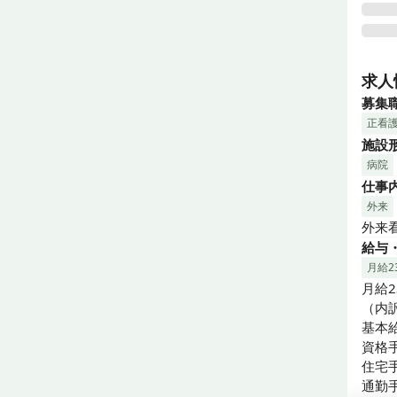
年間休
日勤
求人
先輩
募集
正看
施設
病院
仕事
外来
外来
給与
月給23
月給23
（内訳
基本給：
資格手
住宅手
通勤手