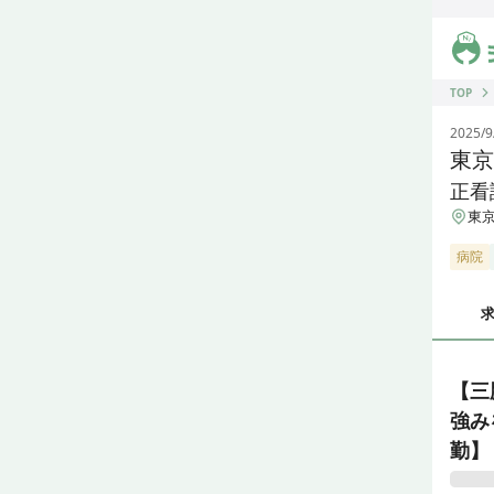
ジス
TOP
2025/9
東京
正看
東京
病院
【三
強み
勤】