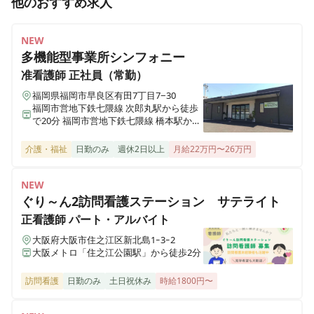
他のおすすめ求人
【鳥栖｜常勤・病棟｜寮・保育園・送迎バスあり◎】令
和3年HCUや手術室の増築・リハビリ室リニューアル！
NEW
小児科外来もオープンし更なる地域医療発展に貢献・進
多機能型事業所シンフォニー
化し続ける急性期病院でのお仕事♪
准看護師
正社員（常勤）
福岡県福岡市早良区有田7丁目7−30
福岡市営地下鉄七隈線 次郎丸駅から徒歩
正看護師
パート・アルバイト
で20分 福岡市営地下鉄七隈線 橋本駅から
【鳥栖｜非常勤】リニューアルしたばかりの急性期病院
徒歩で23分
にて巡回健康診断業務及び院内健康診断のお仕事♪
介護・福祉
日勤のみ
週休2日以上
月給22万円〜26万円
NEW
正看護師
パート・アルバイト
ぐり～ん2訪問看護ステーション サテライト
【鳥栖｜夜勤専従・非常勤・病棟】令和3年HCUや手術
正看護師
パート・アルバイト
室の増築・リハビリ室リニューアル！小児科外来もオー
大阪府大阪市住之江区新北島1ｰ3ｰ2
プンし更なる地域医療発展に貢献・進化し続ける急性期
大阪メトロ「住之江公園駅」から徒歩2分
病院でのお仕事♪
訪問看護
日勤のみ
土日祝休み
時給1800円〜
正看護師
正社員（常勤）