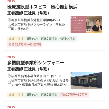
NEW
【鳥栖｜常勤・外来｜寮・保育園・送迎バスあり◎】令
医療施設型ホスピス 医心館新横浜
和3年HCUや手術室の増築・リハビリ室リニューアル！
正看護師
正社員（常勤）
小児科外来もオープンし更なる地域医療発展に貢献・進
神奈川県横浜市港北区岸根町455-1
化し続ける急性期病院でのお仕事♪
横浜市営地下鉄ブルーライン「岸根公
園」徒歩4分
介護・福祉
日勤のみ
週休2日以上
4週8休以上
正看護師
正社員（常勤）
【鳥栖｜常勤・手術室勤務｜寮・保育園・送迎バスあり
月給52.1万円〜60.3万円
◎】令和3年HCUや手術室の増築・リハビリ室リニュー
アル！小児科外来もオープンし更なる地域医療発展に貢
NEW
献・進化し続ける急性期病院でのお仕事♪
多機能型事業所シンフォニー
正看護師
正社員（常勤）
福岡県福岡市早良区有田7丁目7−30
正看護師
正社員（常勤）
福岡市営地下鉄七隈線 次郎丸駅から徒歩
【鳥栖｜常勤｜寮・保育園・送迎バスあり◎】地域医療
で20分 福岡市営地下鉄七隈線 橋本駅から
徒歩で23分
発展に貢献・進化し続ける急性期病院内「血液浄化セン
介護・福祉
日勤のみ
週休2日以上
月給26万円〜30万円
ター」おける透析看護のお仕事♪
NEW