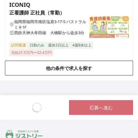
ICONIQ
正看護師
正社員（常勤）
福岡県福岡市南区塩原3-17-5 パストラル
ミキ1F
西鉄天神大牟田線 大橋駅から徒歩3分
訪問看護
日勤のみ
週休2日以上
4週8休以上
月給27.5万円〜32.4万円
他の条件で求人を探す
応募へ進む
Loading...
ジストリー 看護師の転職マッチング