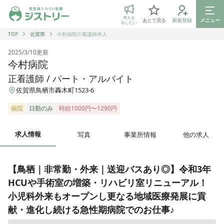
ジストリー 看護師の転職マッチング
求人を
あとで見る
新規登録
メニュー
出したい
TOP
佐賀県
今村病院の看護師求人
2025/3/10
更新
今村病院
正看護師 / パート・アルバイト
佐賀県鳥栖市轟木町1523-6
病院
日勤のみ
時給1000円〜1290円
求人情報
写真
事業所情報
他の求人
【鳥栖｜非常勤・外来｜送迎バスあり◎】令和3年
HCUや手術室の増築・リハビリ室リニューアル！
小児科外来もオープンし更なる地域医療発展に貢
献・進化し続ける急性期病院でのお仕事♪