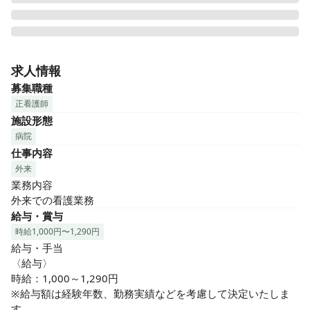
医療法人社団 如水会 今村病院は、佐賀県鳥栖市轟木町にある
総合診療・救急告示病院です。

求人情報
急性期医療の強化を図り更なる地域密着を目指しています。

募集職種
令和3年秋からHCU病棟や手術室の増築・リハビリ室もリニュ
正看護師
ーアル。新しい科も増えて、外来診察室も新設されました。

施設形態
また、地域医療連携推進法人 佐賀東部メディカルアライアン
病院
スに参加、佐賀県東部の地域医療の充実に取り組んでおりま
仕事内容
す。

外来
博多から鳥栖、九州新幹線：1駅13分、JR鳥栖駅：特急20
業務内容

分、九州自動車道で車鳥栖ＪＣ：1時間弱と、交通の便が良い
外来での看護業務
立地条件です。

給与・賞与
★電子カルテ★教育制度充実★マイカ―通勤可能

時給1,000円〜1,290円
プライベートでの利便性も高い鳥栖市で私たちと一緒に働き
給与・手当

ませんか。
〈給与〉

時給：1,000～1,290円

※給与額は経験年数、勤務実績などを考慮して決定いたしま
す。
