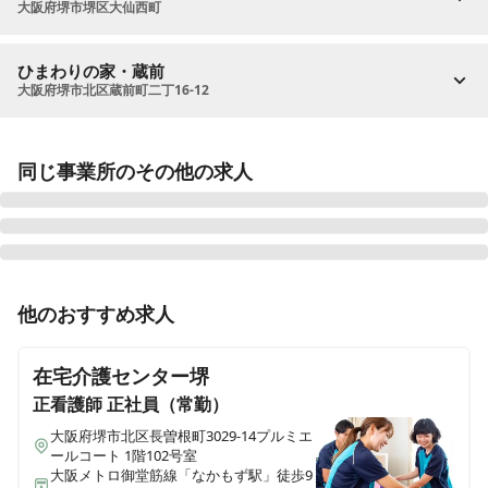
大阪府堺市堺区大仙西町
ひまわりの家・蔵前
大阪府堺市北区蔵前町二丁16-12
同じ事業所のその他の求人
正看護師
正社員（常勤）
他のおすすめ求人
【堺市西区 / 鳳駅】残業ほぼなし◎手当充実◎ブラン
ク・経験が少ない方も安心して働くことができる職場で
在宅介護センター堺
す🌻
正看護師
正社員（常勤）
大阪府堺市北区長曽根町3029-14プルミエ
ールコート 1階102号室
准看護師
正社員（常勤）
大阪メトロ御堂筋線「なかもず駅」徒歩9
【堺市西区 / 鳳駅】残業ほぼなし◎手当充実◎ブラン