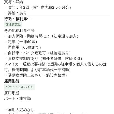
賞与・昇給

・賞与：年2回（前年度実績2.5ヶ月分）

・昇給：あり
待遇・福利厚生
交通費支給
その他福利厚生等

・加入保険（勤務時間により法定通り加入）

・定年（一律60歳）

・再雇用（65歳まで）

・自転車・バイク通勤可（駐輪場あり）

・資格支援制度あり（初任者研修、喀痰吸引）

※マイカー通勤は要相談（近隣の駐車場を個人で借りるのは
可。稼働時間により駐車場代一部補助）

・受動喫煙防止策あり（施設内禁煙）
雇用形態
パート・アルバイト
雇用形態

パート・非常勤

・雇用の定めなし
