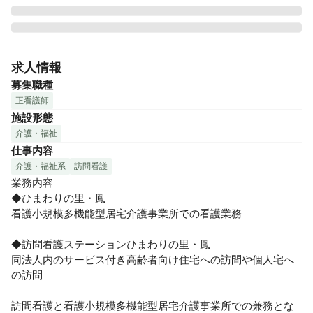
阪和線・羽衣線「鳳駅」徒歩13分に位置する「ひまわりの
里・鳳」「訪問看護ステーションひまわりの里・鳳」です。

求人情報
訪問看護と看護小規模多機能型居宅介護事業所にて兼務いた
募集職種
だける看護師さんを募集しております💡

正看護師
施設形態
内部、外部研修を積極的に取り入れており、成長できる環境
介護・福祉
が整っています！

仕事内容
時間外労働月平均2時間程度と残業もほぼないので、プライベ
ートとの両立も可能です！
介護・福祉系
訪問看護
業務内容

◆ひまわりの里・鳳

看護小規模多機能型居宅介護事業所での看護業務

◆訪問看護ステーションひまわりの里・鳳

同法人内のサービス付き高齢者向け住宅への訪問や個人宅へ
の訪問

訪問看護と看護小規模多機能型居宅介護事業所での兼務とな