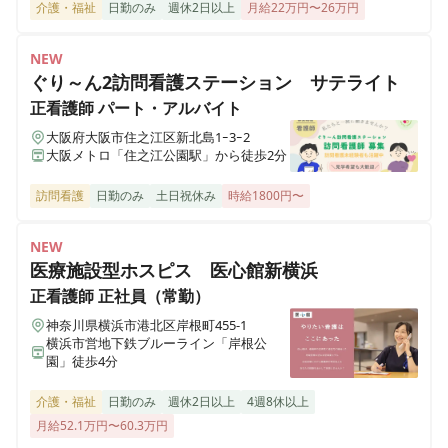
介護・福祉
日勤のみ
週休2日以上
月給22万円〜26万円
NEW
ぐり～ん2訪問看護ステーション サテライト
正看護師
パート・アルバイト
大阪府大阪市住之江区新北島1ｰ3ｰ2
大阪メトロ「住之江公園駅」から徒歩2分
訪問看護
日勤のみ
土日祝休み
時給1800円〜
NEW
医療施設型ホスピス 医心館新横浜
正看護師
正社員（常勤）
神奈川県横浜市港北区岸根町455-1
横浜市営地下鉄ブルーライン「岸根公
園」徒歩4分
介護・福祉
日勤のみ
週休2日以上
4週8休以上
月給52.1万円〜60.3万円