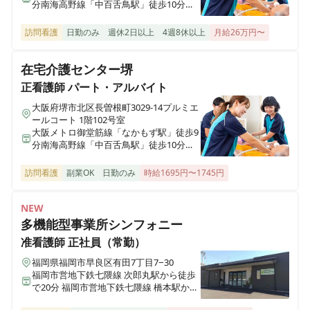
分南海高野線「中百舌鳥駅」徒歩10分泉
ク・経験が少ない方も安心して働くことができる職場で
北高速鉄道線「中百舌鳥駅」徒歩10分
す🌻
訪問看護
日勤のみ
週休2日以上
4週8休以上
月給26万円〜
在宅介護センター堺
准看護師
パート・アルバイト
正看護師
パート・アルバイト
≪非常勤≫【堺市西区 / 鳳駅】残業ほぼなし◎手当充実
大阪府堺市北区長曽根町3029-14プルミエ
◎ブランク・経験が少ない方も安心して働くことができ
ールコート 1階102号室
る職場です🌻
大阪メトロ御堂筋線「なかもず駅」徒歩9
分南海高野線「中百舌鳥駅」徒歩10分泉
北高速鉄道線「中百舌鳥駅」徒歩10分
訪問看護
副業OK
日勤のみ
時給1695円〜1745円
NEW
多機能型事業所シンフォニー
准看護師
正社員（常勤）
福岡県福岡市早良区有田7丁目7−30
福岡市営地下鉄七隈線 次郎丸駅から徒歩
で20分 福岡市営地下鉄七隈線 橋本駅から
徒歩で23分