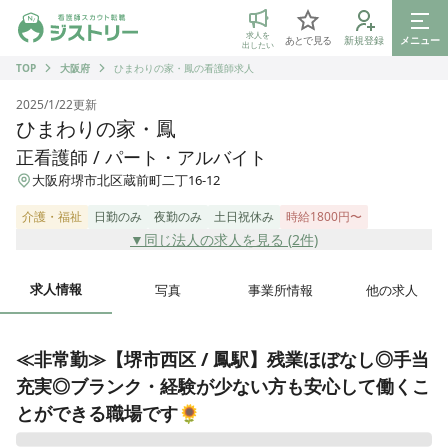
ジストリー 看護師の転職マッチング
求人を
あとで見る
新規登録
メニュー
出したい
TOP
大阪府
ひまわりの家・鳳の看護師求人
2025/1/22
更新
ひまわりの家・鳳
正看護師 / パート・アルバイト
大阪府堺市北区蔵前町二丁16-12
介護・福祉
日勤のみ
夜勤のみ
土日祝休み
時給1800円〜
▼同じ法人の求人を見る (
2
件)
求人情報
写真
事業所情報
他の求人
≪非常勤≫【堺市西区 / 鳳駅】残業ほぼなし◎手当
充実◎ブランク・経験が少ない方も安心して働くこ
とができる職場です🌻