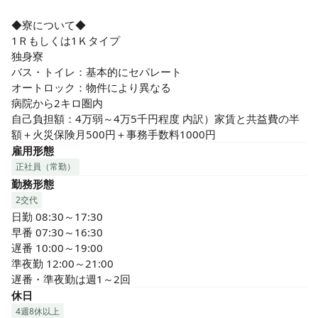
◆寮について◆

1Ｒもしくは1Ｋタイプ

独身寮

バス・トイレ：基本的にセパレート

オートロック：物件により異なる

病院から2キロ圏内

自己負担額：4万弱～4万5千円程度 内訳）家賃と共益費の半
額＋火災保険月500円＋事務手数料1000円
雇用形態
正社員（常勤）
勤務形態
2交代
日勤 08:30～17:30

早番 07:30～16:30

遅番 10:00～19:00

準夜勤 12:00～21:00

遅番・準夜勤は週1～2回
休日
4週8休以上