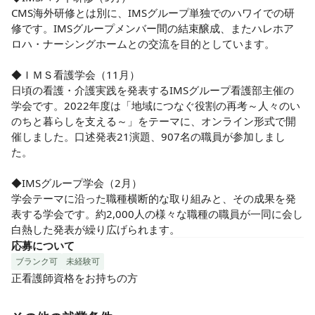
CMS海外研修とは別に、IMSグループ単独でのハワイでの研
修です。IMSグループメンバー間の結束醸成、またハレホア
ロハ・ナーシングホームとの交流を目的としています。

◆ＩＭＳ看護学会（11月）

日頃の看護・介護実践を発表するIMSグループ看護部主催の
学会です。2022年度は「地域につなぐ役割の再考～人々のい
のちと暮らしを支える～」をテーマに、オンライン形式で開
催しました。口述発表21演題、907名の職員が参加しまし
た。

◆IMSグループ学会（2月）

学会テーマに沿った職種横断的な取り組みと、その成果を発
表する学会です。約2,000人の様々な職種の職員が一同に会し
白熱した発表が繰り広げられます。
応募について
ブランク可
未経験可
正看護師資格をお持ちの方