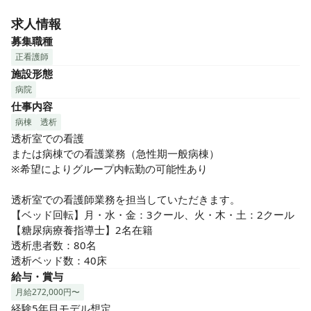
儀なくされる場合、また、本人の希望により他の医療施設で
求人情報
専門的な技術を学びたいなど、可能な範囲で施設間異動がで
きるよう支援を行っています。施設間での転勤の場合は退職
募集職種
金などがそのままスライドするため、在籍期間を一度リセッ
正看護師
トすることなく継続勤務が可能です。

施設形態
病院
〈長期休暇制度〉

仕事内容
一人ひとりのやりたいことを実践する機会を支援する制度で
病棟
透析
す。勤続3年以上の常勤職員を対象に事前に申請していただき
透析室での看護

許可された場合、IMSグループに所属したまま知的興味を満
または病棟での看護業務（急性期一般病棟）

たす環境と時間確保が可能となります。海外での語学研修・
※希望によりグループ内転勤の可能性あり

自分探しの旅などにも挑戦できます。

透析室での看護師業務を担当していただきます。

〈精神的サポートシステム「ほっとライン」〉

【ベッド回転】月・水・金：3クール、火・木・土：2クール

新卒入職者（有資格者）に対し、入職3ヶ月目～6ヶ月目に臨
【糖尿病療養指導士】2名在籍

床心理士によるカウンセリングを全員に行っています。すべ
透析患者数：80名

てのスタッフが精神的に安心して働けるようサポートしてい
透析ベッド数：40床
ます。
給与・賞与
月給272,000円〜
経験5年目モデル想定
