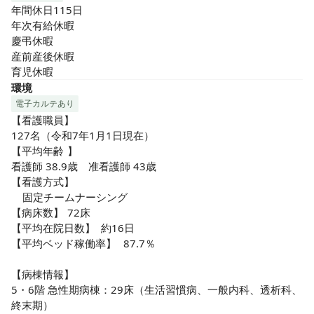
年間休日115日

年次有給休暇

慶弔休暇

産前産後休暇

育児休暇
環境
電子カルテあり
【看護職員】

127名（令和7年1月1日現在）

【平均年齢	】

看護師 38.9歳　准看護師 43歳

【看護方式】

	固定チームナーシング

【病床数】	72床

【平均在院日数】	約16日

【平均ベッド稼働率】	87.7％

【病棟情報】

5・6階 急性期病棟：29床（生活習慣病、一般内科、透析科、
終末期）
