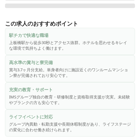
イムス記念病院は板橋区にある内科・小児科・眼科・整形外
科・血液内科・糖尿病内科などの診療科目を有している急性
この求人のおすすめポイント
期病院です。

「病院らしくない病院」をコンセプトにホテル並みの病室や
駅チカで快適な職場
清潔な待合ロビーなど、とても快適でキレイな病院です！駅
上板橋駅から徒歩30秒とアクセス抜群。ホテルを思わせるキレイ
チカで通いやすさや利便性のよさも抜群◎

な環境で気持ちよく働けます。
◆IMSグループはあなたらしくいられるように応援します◆

高水準の賞与と寮完備
ワークライフを大切に！生活や目標が変わっても働き続けら
賞与3.7ヶ月分支給。単身者向けに施設近くのワンルームマンショ
れる、「あなたにピッタリが必ずある！」環境づくりを、
ン寮が完備されており安心です。
日々心がけています。

充実の教育・サポート
◆IMSグループでは安心して仕事に専念できるように福利厚
IMSグループ独自の教育・研修制度と資格取得支援が充実。未経験
生面も充実しています◆

やブランクの方も安心です。
〈職員寮完備〉

単身者には、施設から近い場所にワンルームマンションなど
ライフイベントに対応
の住宅設備を完備しています。

グループ内異動・転勤支援や長期休暇制度があり、ライフステージ
〈グループ間異動・転勤支援制度〉

の変化に合わせ働き続けられます。
家庭の事情や結婚・ご家族の転勤などの理由で住居変更を余