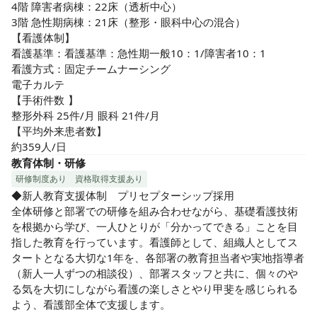
4階 障害者病棟：22床（透析中心）

3階 急性期病棟：21床（整形・眼科中心の混合）

【看護体制】

看護基準：看護基準：急性期一般10：1/障害者10：1

看護方式：固定チームナーシング

電子カルテ

【手術件数	】

整形外科 25件/月 眼科 21件/月

【平均外来患者数】	

約359人/日
教育体制・研修
研修制度あり
資格取得支援あり
◆新人教育支援体制　プリセプターシップ採用

全体研修と部署での研修を組み合わせながら、基礎看護技術
を根拠から学び、一人ひとりが「分かってできる」ことを目
指した教育を行っています。看護師として、組織人としてス
タートとなる大切な1年を、各部署の教育担当者や実地指導者
（新人一人ずつの相談役）、部署スタッフと共に、個々のや
る気を大切にしながら看護の楽しさとやり甲斐を感じられる
よう、看護部全体で支援します。
