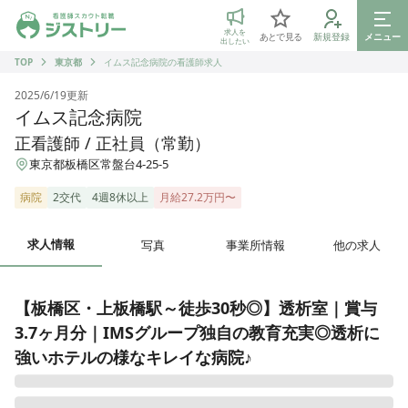
ジストリー 看護師の転職マッチング
求人を
あとで見る
新規登録
メニュー
出したい
TOP
東京都
イムス記念病院の看護師求人
2025/6/19
更新
イムス記念病院
正看護師 / 正社員（常勤）
東京都板橋区常盤台4-25-5
病院
2交代
4週8休以上
月給27.2万円〜
求人情報
写真
事業所情報
他の求人
【板橋区・上板橋駅～徒歩30秒◎】透析室｜賞与
3.7ヶ月分｜IMSグループ独自の教育充実◎透析に
強いホテルの様なキレイな病院♪