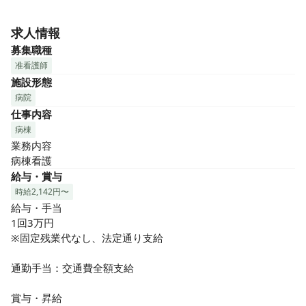
回復期リハビリテーションを中心としたケアミックス病院
で、夜勤専従の看護師さんを募集しています。

求人情報
勤務は月5回以上お願いしたいです。残業はほとんどありませ
募集職種
ん。
准看護師
施設形態
病院
仕事内容
病棟
業務内容

病棟看護
給与・賞与
時給2,142円〜
給与・手当

1回3万円

※固定残業代なし、法定通り支給

通勤手当：交通費全額支給

賞与・昇給
