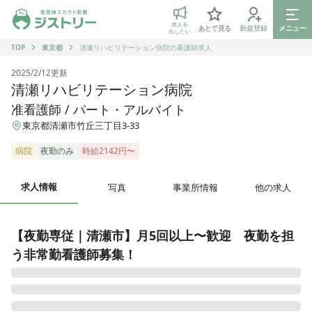
ジストリー 看護師の転職マッチング
求人を
あとで見る
新規登録
メニュー
出したい
TOP
東京都
清瀬リハビリテーション病院の看護師求人
2025/2/12
更新
清瀬リハビリテーション病院
准看護師 / パート・アルバイト
東京都清瀬市竹丘三丁目3-33
病院
夜勤のみ
時給2142円〜
求人情報
写真
事業所情報
他の求人
【夜勤専従｜清瀬市】月5回以上〜歓迎　夜勤を担
う非常勤看護師募集！