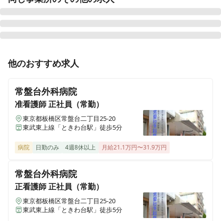
准看護師
正社員（常勤）
他のおすすめ求人
【清瀬市】幅広い病状に対応する病棟看護の正社員看護
師募集！子育て世代が働きやすい職場です。
常盤台外科病院
准看護師
正社員（常勤）
東京都板橋区常盤台二丁目25-20
正看護師
パート・アルバイト
東武東上線「ときわ台駅」徒歩5分
【夜勤専従｜清瀬市】月5回以上〜歓迎 夜勤を担う非
常勤看護師募集！
病院
日勤のみ
4週8休以上
月給21.1万円〜31.9万円
常盤台外科病院
正看護師
正社員（常勤）
正看護師
正社員（常勤）
【清瀬市】幅広い病状に対応する病棟看護の正社員看護
師募集！子育て世代が働きやすい職場です。
東京都板橋区常盤台二丁目25-20
東武東上線「ときわ台駅」徒歩5分