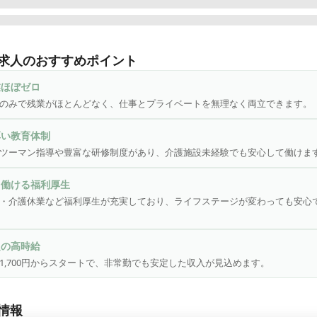
護付有料老人ホーム　ベルビルガーデンやまと

らが受けたいと思う医療と福祉の創造」を理念とし、神奈川県を中
求人のおすすめポイント
ービスを展開している株式会社日本ライフデザインが運営している
料老人ホームです。

業ほぼゼロ
のみで残業がほとんどなく、仕事とプライベートを無理なく両立できます。
したちは「ほったらかし」にしない人材育成を心がけています。入
ては丁寧な研修を実施。またそれぞれの現場において具体的な指示
厚い教育体制
い、共にベストな方向性を見出す形で仕事を進めています。トラブ
ツーマン指導や豊富な研修制度があり、介護施設未経験でも安心して働けま
因をきちんと見極め、スタッフ全員での解決を実施しています。

く働ける福利厚生
じめの一歩はマンツーマン

・介護休業など福利厚生が充実しており、ライフステージが変わっても安心
な研修制度で段階ごとにスキルアップ。特に新卒者は先輩職員が1対
ーマン指導。一人ひとりの習熟度に合わせてレベルアップできます。
定の高時給
やすさ

1,700円からスタートで、非常勤でも安定した収入が見込めます。
のみで残業はほとんどありません。仕事とプライベートを無理なく
場です。

フステージが変わっても、長くお勤めいただきたいと考えている当
情報
育児休業や介護休業などさまざまな福利厚生をご用意しております。