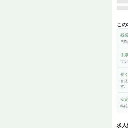
◆介
「自
この
護サ
き有
残
日勤
わた
たっ
手
を行
マン
も原
長
◇は
育児
豊富
す。
ンツ
安
◇働き
時給
日勤
きる職
ライ
求人
は、