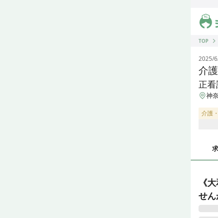
ジス
TOP
2025/6
介護
正看
神奈
介護
《大
せん