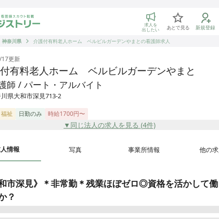
トリー 看護師の転職マッチング
求人を
あとで見る
新規登録
出したい
神奈川県
介護付有料老人ホーム ベルビルガーデンやまとの看護師求人
/17
更新
付有料老人ホーム ベルビルガーデンやまと
護師 / パート・アルバイト
川県大和市深見713-2
・福祉
日勤のみ
時給1700円〜
▼同じ法人の求人を見る (
4
件)
求人情報
写真
事業所情報
他の求
和市深見》＊非常勤＊残業ほぼゼロ◎資格を活かして働
か？