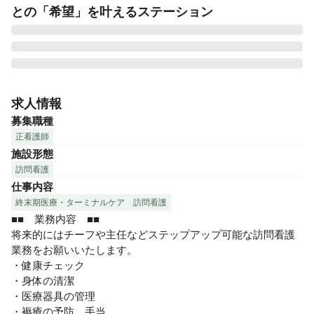
との「希望」を叶えるステーション
■■　「株式会社Reha LaboJapan」について　■■

「みんなが幸せであるため、笑顔のため、いつも考え行動し
求人情報
ます」が経営理念です。

募集職種
働くスタッフが楽しく笑顔でないと、利用者様に対していい
正看護師
サービスはできないと考えています。

施設形態
働きやすさにこだわった環境作りを行い、今後も増え続ける
訪問看護
在宅リハビリの需要に対応しています。

仕事内容
■■　リハラボ訪問看護　リハビリステーション多摩　■■

終末期医療・ターミナルケア
訪問看護
2023年2月にオープン。「多摩センター駅」が最寄りの訪問
■■　業務内容　■■

看護ステーションです。

将来的にはチーフや主任などステップアップ可能な訪問看護
高齢化が進む多摩ニュータウンを中心とした南多摩地域に対
業務をお願いいたします。

応しています。

・健康チェック

「住み慣れた自宅で過ごしたい」というご利用者様のニーズ
・身体の清潔

は高く、開設間もないですが、ご利用者様からのお問い合わ
・医療器具の管理

せを多数いただいています。

・褥瘡の予防、手当
