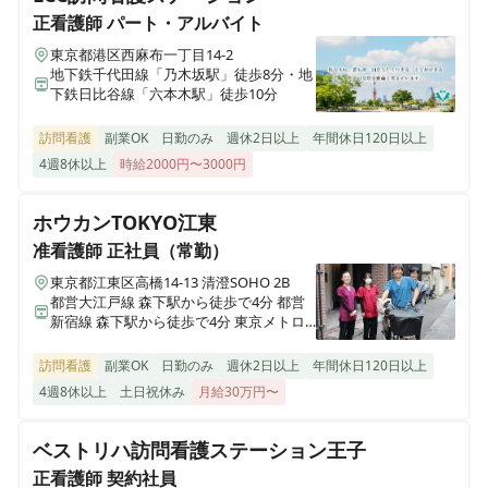
東京都杉並区上井草1-33-1
正看護師
パート・アルバイト
東京都港区西麻布一丁目14-2
地下鉄千代田線「乃木坂駅」徒歩8分・地
リハラボ訪問看護リハビリステーション 町田店
下鉄日比谷線「六本木駅」徒歩10分
東京都町田市金森東一丁目11-45
訪問看護
副業OK
日勤のみ
週休2日以上
年間休日120日以上
リハラボ訪問看護リハビリステーション 和田本店
4週8休以上
時給2000円〜3000円
東京都杉並区和田三丁目31-15 パイロットハウス101
ホウカンTOKYO江東
准看護師
正社員（常勤）
東京都江東区高橋14-13 清澄SOHO 2B
都営大江戸線 森下駅から徒歩で4分 都営
新宿線 森下駅から徒歩で4分 東京メトロ
半蔵門線 清澄白河駅から徒歩で8分
訪問看護
副業OK
日勤のみ
週休2日以上
年間休日120日以上
4週8休以上
土日祝休み
月給30万円〜
ベストリハ訪問看護ステーション王子
正看護師
契約社員