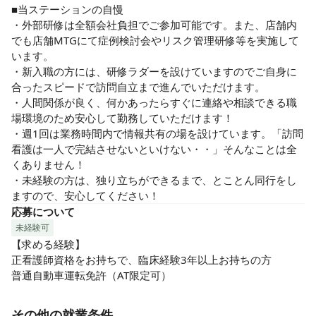
■当ステーションの自慢

・外部研修は全額会社負担でご参加可能です。また、店舗内
でも店舗MTGにて症例検討会やリスク管理研修等を実施して
います。

・新入職の方には、研修ラダーを設けていますのでご自身に
合ったスピードで訪問自立まで進んでいただけます。

・人間関係が良く、何かあったらすぐに連絡や相談できる職
場環境のため安心して勤務していただけます！

・週1回は業務時間内で情報共有の場を設けています。「訪問
看護は一人で完結させないといけない・・」そんなことは全
くありません！

・未経験の方は、独り立ちができるまで、とことん同行をし
ますので、安心してください！
応募について
未経験可
【求める経験】

正看護師資格をお持ちで、臨床経験3年以上お持ちの方

普通自動車運転免許（AT限定可）
その他の就業条件