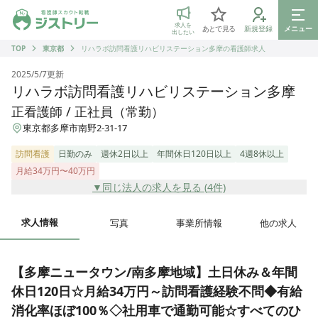
ジストリー 看護師の転職マッチング
求人を
あとで見る
新規登録
メニュー
出したい
TOP
東京都
リハラボ訪問看護リハビリステーション多摩の看護師求人
2025/5/7
更新
リハラボ訪問看護リハビリステーション多摩
正看護師 / 正社員（常勤）
東京都多摩市南野2-31-17
訪問看護
日勤のみ
週休2日以上
年間休日120日以上
4週8休以上
月給34万円〜40万円
▼同じ法人の求人を見る (
4
件)
求人情報
写真
事業所情報
他の求人
【多摩ニュータウン/南多摩地域】土日休み＆年間
休日120日☆月給34万円～訪問看護経験不問◆有給
消化率ほぼ100％◇社用車で通勤可能☆すべてのひ