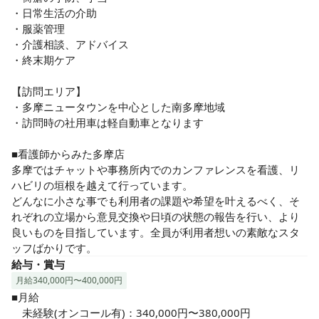
・日常生活の介助

近辺の「リハラボ訪問看護リハビリステーション町田店」と
・服薬管理

強力な連携関係が取れます。

・介護相談、アドバイス

新百合ヶ丘、多摩市や八王子市、登戸から通勤するスタッフ
・終末期ケア　

も在籍しています！

【訪問エリア】

「地域に寄り添う」という想いのもと、多摩・八王子市内、
・多摩ニュータウンを中心とした南多摩地域

稲城市、日野市の一部地域のご利用者様と会社スタッフの“想
・訪問時の社用車は軽自動車となります

い”に寄り添いながらの活動を進めていきましょう！

■看護師からみた多摩店

■■　この求人のポイント！　■■

多摩ではチャットや事務所内でのカンファレンスを看護、リ
・記録はスマートフォンやPCを使用

ハビリの垣根を越えて行っています。

・土日休み！年間休日120日！

どんなに小さな事でも利用者の課題や希望を叶えるべく、そ
・時短勤務の相談も可能です！

れぞれの立場から意見交換や日頃の状態の報告を行い、より
・訪問看護経験は不問です！

良いものを目指しています。全員が利用者想いの素敵なスタ
ッフばかりです。
■スタッフが選ぶ『リハラボ』のおすすめポイント！

給与・賞与
「みんなが幸せであるため、笑顔のため、いつも考え行動し
月給340,000円〜400,000円
ます」が経営理念。

■月給　

働くスタッフが楽しく笑顔でないと、利用者様に対していい
　未経験(オンコール有)：340,000円〜380,000円
