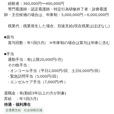
サービスはできないと考えています。

　経験者：360,000円〜400,000円

働きやすさにこだわった環境作りを行い、今後も増え続ける
　専門看護師・認定看護師・特定行為研修終了者・診療看護
在宅リハビリの需要に対応しています！
師・主任候補の場合は、年俸制：5,000,000円～6,000,000円

　残業代：残業発生した場合、別途支給(現在残業はほぼなし)

■賞与

　賞与回数：年1回(5月)　※年俸制の場合は賞与は年俸に含む

■手当

　通勤手当：有(上限20,000円/月)

　その他手当：

　- オンコール手当（平日2,000円/回、土日6,000円/回）

　- 緊急訪問手当（5,000円/回）

　- エンゼルケア手当（7,000円/件）

退職金：有(勤続3年以上の方が対象)

昇給　：年1回(5月)
待遇・福利厚生
交通費支給
社会保険完備