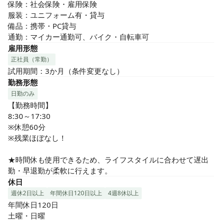
保険：社会保険・雇用保険

服装：ユニフォーム有・貸与

備品：携帯・PC貸与

通勤：マイカー通勤可、バイク・自転車可
雇用形態
正社員（常勤）
試用期間：3か月（条件変更なし）
勤務形態
日勤のみ
【勤務時間】

8:30～17:30

※休憩60分

※残業ほぼなし！

★時間休も使用できるため、ライフスタイルに合わせて遅出
勤・早退勤が柔軟に行えます。
休日
週休2日以上
年間休日120日以上
4週8休以上
年間休日120日

土曜・日曜
