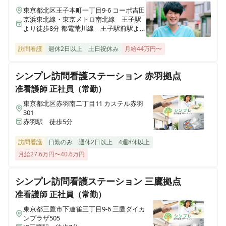
東京都北区王子本町一丁目9-6 コーポ吉田
京浜東北線・東京メトロ南北線 王子駅
より徒歩8分 都電荒川線 王子駅前駅より
徒歩10分"
訪問看護
週休2日以上
土日祝休み
月給44万円〜
シンプレ訪問看護ステーション 赤羽拠点
准看護師
正社員（常勤）
東京都北区赤羽南二丁目11 カステル赤羽
301
赤羽駅 徒歩5分
訪問看護
日勤のみ
週休2日以上
4週8休以上
月給27.6万円〜40.6万円
シンプレ訪問看護ステーション 三鷹拠点
准看護師
正社員（常勤）
東京都三鷹市下連雀三丁目9-6 三鷹ダイカ
ンプラザ505