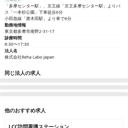
「多摩センター駅」、京王線「京王多摩センター駅」よりバ
ス「一本杉公園」下車徒歩6分

小田急線「唐木田駅」より車で6分
勤務地情報
東京都多摩市南野2-31-17
診療時間
8:30〜17:30
法人名
株式会社Reha Labo Japan
同じ法人の求人
リハラボ訪問看護リハビリステーション稲城サテライト
他のおすすめ求人
東京都稲城市大丸124-5 大丸ビル2階、3階
LCC訪問看護ステーション
リハラボ訪問看護リハビリステーション 井荻店