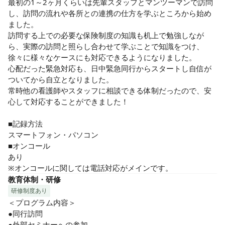
最初の1～2ヶ月くらいは先輩スタッフとマンツーマンで訪問
し、訪問の流れや各所との連携の仕方を学ぶところから始め
ました。

訪問する上での必要な保険制度の知識も机上で勉強しなが
ら、実際の訪問と照らし合わせて学ぶことで知識をつけ、
徐々に様々なケースにも対応できるようになりました。

心配だった緊急対応も、日中緊急同行からスタートし自信が
ついてから自立となりました。

常時他の看護師やスタッフに相談できる体制だったので、安
心して対応することができました！

■記録方法

スマートフォン・パソコン

■オンコール

あり

※オンコールに関しては電話対応がメインです。
教育体制・研修
研修制度あり
＜プログラム内容＞

●同行訪問

●外部セミナーへの参加
