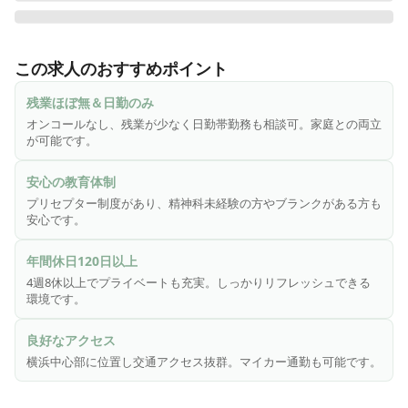
【ワシン坂病院について】

◆精神科・神経科・内科で構成される診療施設です。

この求人のおすすめポイント
◇港の見える丘公園に隣接する閑静な住宅地に立地し交通ア
クセスに恵まれています。

残業ほぼ無＆日勤のみ
◆横浜の中心部に位置する都市型病院でデイケア等にも力を
オンコールなし、残業が少なく日勤帯勤務も相談可。家庭との両立
入れています。

が可能です。
◇入院治療は精神療法、薬物療法を軸に作業療法等を取り入
れ治療の充実に努めています。

安心の教育体制
◆地域に信頼され、誇りと責任のもてる精神科医療を目指し
プリセプター制度があり、精神科未経験の方やブランクがある方も
ています。

安心です。
年間休日120日以上
☆★☆働くポイント☆★☆

4週8休以上でプライベートも充実。しっかりリフレッシュできる
・残業がほとんどなく、日勤帯のみの勤務も相談OK！ご家庭
環境です。
との両立もしやすい職場です。

・横浜市の中心部に位置し、アクセス抜群。

良好なアクセス
・プリセプター制度を設けるなど教育体制が充実。精神科病
横浜中心部に位置し交通アクセス抜群。マイカー通勤も可能です。
棟が未経験の方でも安心して働いていけます。

・看護副部長は男性が務めているため、男性看護師さんも直