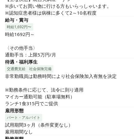
※歩いてお買い物に行ける方もいらっしゃいます。

※認知症患者様は病棟に多くて2～10名程度
給与・賞与
時給1,692円〜
時給1692円～

〈その他手当〉

通勤手当：上限5万円/月
待遇・福利厚生
交通費支給
社会保険完備
非常勤職員は勤務時間により社会保険加入有無を決定

※勤務条件に応じて、法令に則り適用

マイカー通勤可能（駐車場無料）

ランチ1食315円でご提供
雇用形態
パート・アルバイト
試用期間3ヶ月（条件変更なし）

雇用期間なし
勤務形態