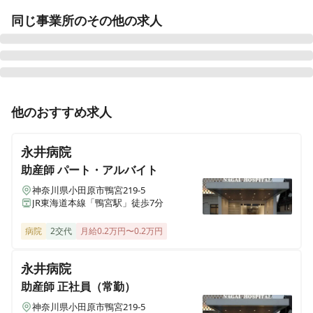
同じ事業所のその他の求人
正看護師
パート・アルバイト
他のおすすめ求人
【横浜市中区・非常勤/パート】日勤・夜勤｜残業ほぼ
ナシ・マイカ―通勤可能◎柔軟に長く働く事の出来る環
永井病院
境です！
助産師
パート・アルバイト
神奈川県小田原市鴨宮219-5
JR東海道本線「鴨宮駅」徒歩7分
正看護師
正社員（常勤）
【横浜市中区】ランチ1食350円♪マイカ―通勤可/夜勤多
病院
2交代
月給0.2万円〜0.2万円
めシフト希望！OKなど柔軟に長く働く事の出来る環境
です！
永井病院
助産師
正社員（常勤）
正看護師
正社員（常勤）
神奈川県小田原市鴨宮219-5