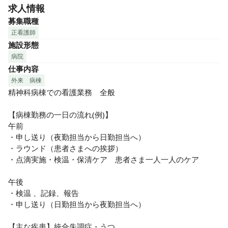
ぐに馴染める環境です。

求人情報
・ランチは1食315円でご提供♪
募集職種
正看護師
施設形態
病院
仕事内容
外来
病棟
精神科病棟での看護業務　全般

【病棟勤務の一日の流れ(例)】　

午前

・申し送り（夜勤担当から日勤担当へ）

・ラウンド（患者さまへの挨拶）

・点滴実施・検温・保清ケア　患者さま一人一人のケア

午後

・検温 、記録、報告

・申し送り（日勤担当から夜勤担当へ）

【主な疾患】統合失調症・うつ
