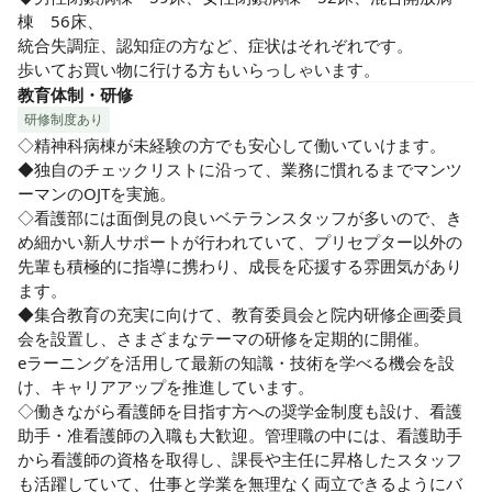
棟　56床、

統合失調症、認知症の方など、症状はそれぞれです。

歩いてお買い物に行ける方もいらっしゃいます。
教育体制・研修
研修制度あり
◇精神科病棟が未経験の方でも安心して働いていけます。

◆独自のチェックリストに沿って、業務に慣れるまでマンツ
ーマンのOJTを実施。

◇看護部には面倒見の良いベテランスタッフが多いので、き
め細かい新人サポートが行われていて、プリセプター以外の
先輩も積極的に指導に携わり、成長を応援する雰囲気があり
ます。

◆集合教育の充実に向けて、教育委員会と院内研修企画委員
会を設置し、さまざまなテーマの研修を定期的に開催。

eラーニングを活用して最新の知識・技術を学べる機会を設
け、キャリアアップを推進しています。

◇働きながら看護師を目指す方への奨学金制度も設け、看護
助手・准看護師の入職も大歓迎。管理職の中には、看護助手
から看護師の資格を取得し、課長や主任に昇格したスタッフ
も活躍していて、仕事と学業を無理なく両立できるようにバ