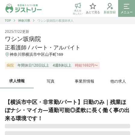
ジストリー 看護師の転職マッチング
求人を
あとで見る
新規登録
メニュー
出したい
TOP
神奈川県
ワシン坂病院の看護師求人
2025/7/22
更新
ワシン坂病院
正看護師 / パート・アルバイト
神奈川県横浜市中区山手町169
病院
年間休日120日以上
4週8休以上
時給1692円〜
求人情報
写真
事業所情報
他の求人
【横浜市中区・非常勤/パート】日勤のみ｜残業ほ
ぼナシ・マイカ―通勤可能◎柔軟に長く働く事の出
来る環境です！