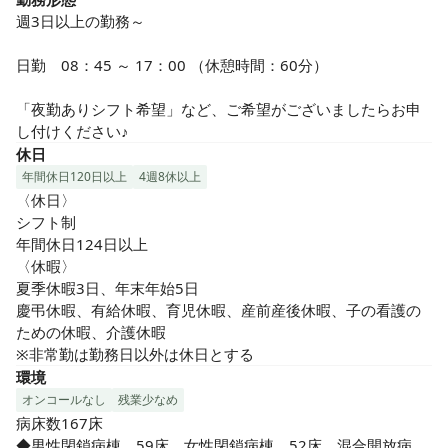
週3日以上の勤務～

日勤　08：45 ～ 17：00 （休憩時間：60分）							

「夜勤ありシフト希望」など、ご希望がございましたらお申
し付けください♪
休日
年間休日120日以上
4週8休以上
〈休日〉

シフト制

年間休日124日以上

〈休暇〉

夏季休暇3日、年末年始5日

慶弔休暇、有給休暇、育児休暇、産前産後休暇、子の看護の
ための休暇、介護休暇

※非常勤は勤務日以外は休日とする
環境
オンコールなし
残業少なめ
病床数167床

◆男性閉鎖病棟　59床、女性閉鎖病棟　52床、混合開放病