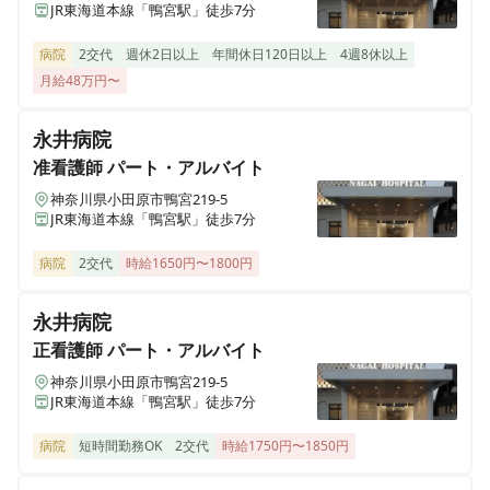
JR東海道本線「鴨宮駅」徒歩7分
【横浜市中区・日勤常勤】ランチ1食350円♪マイカー通
勤可能◎ 柔軟に長く働く事の出来る環境です！
病院
2交代
週休2日以上
年間休日120日以上
4週8休以上
月給48万円〜
永井病院
准看護師
パート・アルバイト
神奈川県小田原市鴨宮219-5
JR東海道本線「鴨宮駅」徒歩7分
病院
2交代
時給1650円〜1800円
永井病院
正看護師
パート・アルバイト
神奈川県小田原市鴨宮219-5
JR東海道本線「鴨宮駅」徒歩7分
病院
短時間勤務OK
2交代
時給1750円〜1850円