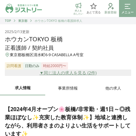
ジストリー 看護師の転職マッチング
求人を
あとで見る
新規登録
メニュー
出したい
TOP
東京都
ホウカンTOKYO 板橋の看護師求人
2025/2/13
更新
ホウカンTOKYO 板橋
正看護師 / 契約社員
東京都板橋区清水町6-9 CASABELLA A号室
訪問看護
日勤のみ
時給2000円〜
▼同じ法人の求人を見る (
2
件)
求人情報
事業所情報
他の求人
【2024年4月オープン🌸板橋/非常勤・週1日～◎残
業ほぼなし✨充実した教育体制✨】地域と連携し
ながら、利用者さまのよりよい生活をサポートして
います✨