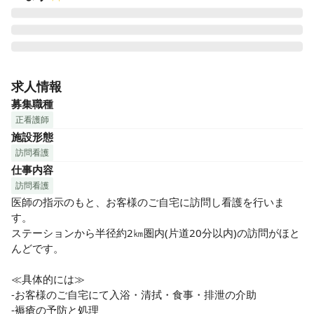
「住み慣れた場所で、いつまでも自分らしく。」を叶えるた
めに

求人情報
私たち「ホウカンTOKYO」は、医療のプロフェッショナルと
募集職種
して、自宅や施設にてご療養中の方をはじめ、ご家族やかか
正看護師
わりのある皆様のよりよい生活を常に考えサポートしていき
施設形態
ます。

訪問看護
◆様々な医療ニーズ・リハビリニーズへの対応と、地域と医
仕事内容
療の連携を強化しています。

医師が顧問をつとめる訪問看護ステーションの特徴を生か
訪問看護
し、地域のみなさまとの連携を深めながらお客様の療養生活
医師の指示のもと、お客様のご自宅に訪問し看護を行いま
を支えます。
す。

ステーションから半径約2㎞圏内(片道20分以内)の訪問がほと
んどです。

≪具体的には≫

-お客様のご自宅にて入浴・清拭・食事・排泄の介助

-褥瘡の予防と処理
