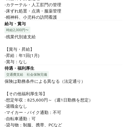
-カテーテル・人工肛門の管理

-床ずれ処置・点滴・服薬管理

-精神科、小児科の訪問看護
給与・賞与
時給2,000円〜
-残業代別途支給

【賞与・昇給】

-昇給：年1回(1月)

-賞与：なし
待遇・福利厚生
交通費支給
社会保険完備
保険は勤務条件による異なる（法定通り）

【その他福利厚生等】

-想定年収：825,600円～（週1日勤務を想定）

-退職金なし

-マイカー・バイク通勤：不可

-自転車通勤：可

-貸与物：制服、携帯、PCなど
