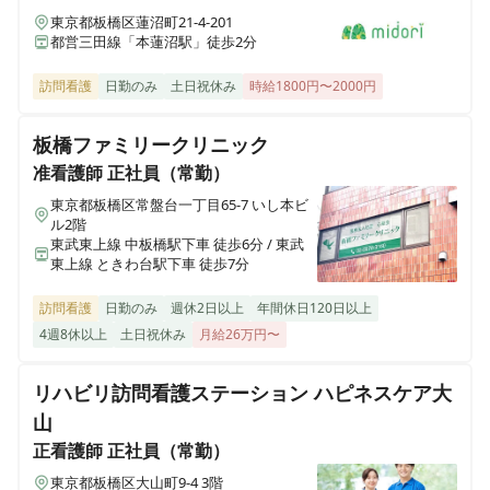
東京都板橋区蓮沼町21-4-201
都営三田線「本蓮沼駅」徒歩2分
訪問看護
日勤のみ
土日祝休み
時給1800円〜2000円
板橋ファミリークリニック
准看護師
正社員（常勤）
東京都板橋区常盤台一丁目65-7 いし本ビ
ル2階
東武東上線 中板橋駅下車 徒歩6分 / 東武
東上線 ときわ台駅下車 徒歩7分
訪問看護
日勤のみ
週休2日以上
年間休日120日以上
4週8休以上
土日祝休み
月給26万円〜
リハビリ訪問看護ステーション ハピネスケア大
山
正看護師
正社員（常勤）
東京都板橋区大山町9-4 3階