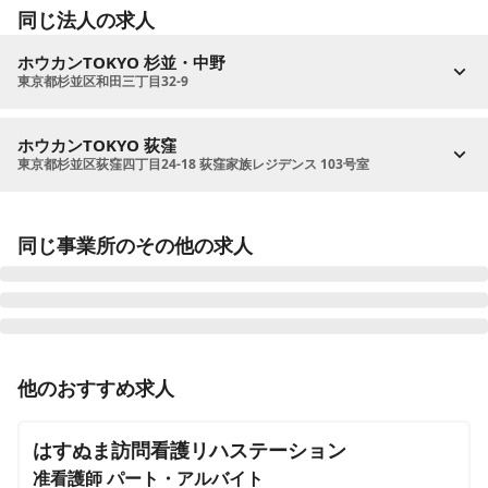
同じ法人の求人
ホウカンTOKYO 杉並・中野
東京都杉並区和田三丁目32-9
ホウカンTOKYO 荻窪
東京都杉並区荻窪四丁目24-18 荻窪家族レジデンス 103号室
同じ事業所のその他の求人
正看護師
正社員（常勤）
他のおすすめ求人
【2024年4月オープン🌸板橋/常勤・土日祝休み or 4週
8休で選択できます◎残業ほぼなし✨充実した教育体制
はすぬま訪問看護リハステーション
✨】地域と連携しながら、利用者さまのよりよい生活を
准看護師
サポートしています✨
パート・アルバイト