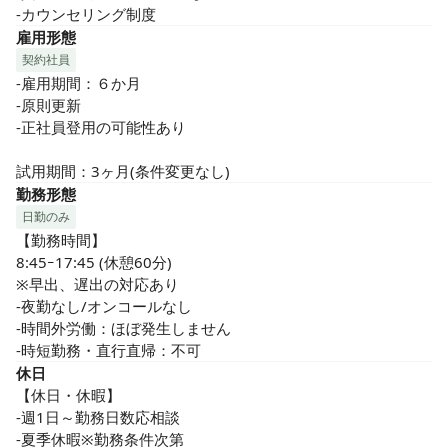
-カウンセリング制度
雇用形態
契約社員
-雇用期間：６か月

-原則更新

-正社員登用の可能性あり

試用期間：3ヶ月(条件変更なし)
勤務形態
日勤のみ
【勤務時間】

8:45ｰ17:45 (休憩60分)

※早出、遅出の対応あり

-夜勤なし/オンコールなし

-時間外労働：ほぼ発生しません

-時短勤務・直行直帰：不可
休日
【休日・休暇】

-週1日～勤務日数応相談

-夏季休暇※勤務条件次第
