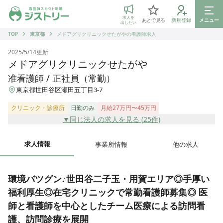
ジストリー 看護師の転職マッチング
求人を
あとで見る
新規登録
メニュー
出したい
TOP
東京都
メドアグリクリニックせたがやの看護師求人
2025/5/14
更新
メドアグリクリニックせたがや
准看護師 / 正社員（常勤）
東京都世田谷区瀬田五丁目3-7
クリニック・診療所
日勤のみ
月給27万円〜45万円
▼同じ法人の求人を見る (
25
件)
求人情報
事業所情報
他の求人
環境バツグン♪世田谷二子玉・用賀エリア◎手厚い
福利厚生◎在宅クリニックで常勤看護師募集◎ 医
師と看護師を中心としたチーム医療による訪問看
護、訪問診療を展開