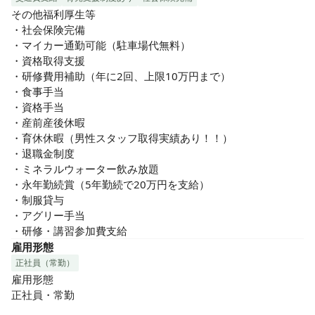
その他福利厚生等

・社会保険完備

・マイカー通勤可能（駐車場代無料）

・資格取得支援

・研修費用補助（年に2回、上限10万円まで）

・食事手当

・資格手当

・産前産後休暇

・育休休暇（男性スタッフ取得実績あり！！）

・退職金制度

・ミネラルウォーター飲み放題

・永年勤続賞（5年勤続で20万円を支給）

・制服貸与

・アグリー手当

・研修・講習参加費支給
雇用形態
正社員（常勤）
雇用形態

正社員・常勤
