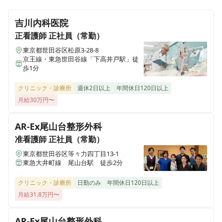
環境バツグン♪世田谷二子玉・用賀エリア◎手厚い福利
新潟県糸魚川市本町12-31
厚生◎在宅クリニックで常勤看護師募集◎ 医師と看護師
吉川内科医院
を中心としたチーム医療による訪問看護、訪問診療を展
メドアグリクリニックかすかべ
正看護師
開
正社員（常勤）
埼玉県春日部市大衾496-422
東京都世田谷区松原3-28-8
京王線・東急世田谷線「下高井戸駅」徒
歩1分
メドアグリクリニックあだち
東京都足立区鹿浜三丁目29-11
クリニック・診療所
週休2日以上
年間休日120日以上
月給30万円〜
メドアグリクリニックよこすか
神奈川県横須賀市小矢部二丁目19-10
AR-Ex尾山台整形外科
准看護師
正社員（常勤）
メドアグリクリニックえどがわ
東京都世田谷区等々力四丁目13-1
東京都江戸川区松本一丁目11-3
東急大井町線 尾山台駅 徒歩2分
メドアグリクリニックにしとうきょう
クリニック・診療所
日勤のみ
年間休日120日以上
東京都西東京市緑町三丁目6-33
月給31.8万円〜
AR-Ex尾山台整形外科
メドアグリクリニックみよし