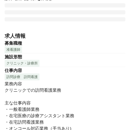
母体のメドアグリケアグループは関東を中心に30を超えるク
リニックと2つの有料老人ホームを運営しています。

求人情報
「病院での治療後に、安心して療養できる場をつくりた
募集職種
い。」

准看護師
その想いから、日々、良質なチーム医療の提供を目指して邁
施設形態
進しております。

クリニック・診療所
この度、「メドアグリクリニックせたがや」（車通勤可）
仕事内容
で、常勤の訪問看護師を募集いたします！

グループならではの豊富な福利厚生、教育制度をご用意して
訪問診療
訪問看護
いますので、訪問看護未経験の方も歓迎です。

業務内容

在宅医療の需要が高まる中、地域医療に貢献するやりがいあ
クリニックでの訪問看護業務

る仕事に挑戦してみませんか？

主な仕事内容

《手厚い福利厚生・訪問診療クリニック》

・一般看護師業務

・看護師（ナース）募集！

・在宅医療の診療アシスタント業務

・みんなで作り上げていく楽しみがあります!

・在宅訪問看護業務

・未経験やブランクなどのお悩みも安心のOJT有り!

・オンコール対応業務（手当あり)
