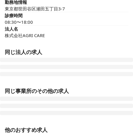
勤務地情報
東京都世田谷区瀬田五丁目3-7
診療時間
08:30〜18:00
法人名
株式会社AGRI CARE
同じ法人の求人
メドアグリクリニックながおか
同じ事業所のその他の求人
新潟県長岡市新組町2211-15
メドアグリクリニックすぎなみ
東京都杉並区久我山二丁目16-21
正看護師
正社員（常勤）
他のおすすめ求人
メドアグリクリニックいといがわ