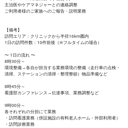
・年1回昇給、日勤&高給&福利厚生も充実!

主治医やケアマネジャーとの連絡調整

・20代30代40代50代と幅広く活躍しています!

ご利用者様のご家族へのご報告・説明業務

ご興味を持たれた方は、まずはお気軽にご応募ください。
【備考】

訪問エリア：クリニックから半径16km圏内

1日の訪問件数：10件前後（※フルタイムの場合）

〜 1日の流れ 〜

8時30分～

環境整備→各自が担当する業務環境の整備（走行車の点検・
清掃、ステーションの清掃・整理整頓）物品準備など

8時45分～

看護部カンファレンス→伝達事項、業務調整など

9時00分～

各それぞれの分担にて業務

・訪問看護業務（併設施設の有料老人ホーム・外部利用者）

・訪問診療業務
