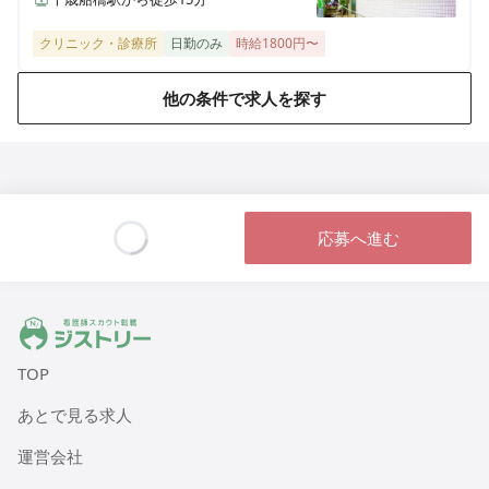
メドアグリクリニックつくばみらい
茨城県つくばみらい市伊奈東37-2
クリニック・診療所
日勤のみ
時給1800円〜
メドアグリクリニックかすみがうら
他の条件で求人を探す
茨城県かすみがうら市上稲吉38-2
メドアグリクリニックかとり
千葉県香取市 字宝殿下1219-8
応募へ進む
メドアグリクリニックなごや
Loading...
愛知県名古屋市守山区川東山2515
ジストリー 看護師の転職マッチング
メドアグリクリニックかわごえ
埼玉県川越市砂新田2-3-2
TOP
あとで見る求人
メドアグリクリニックふじさわ
神奈川県藤沢市長後706番地
運営会社