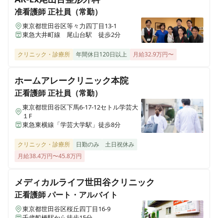
愛知県みよし市三好町上254番地
准看護師
正社員（常勤）
東京都世田谷区等々力四丁目13-1
東急大井町線 尾山台駅 徒歩2分
メドアグリクリニックぬまづ
静岡県沼津市下香貫山宮前3078-5
クリニック・診療所
年間休日120日以上
月給32.9万円〜
メドアグリクリニックよこはま
ホームアレークリニック本院
神奈川県横浜市港北区篠原町1099-8
正看護師
正社員（常勤）
東京都世田谷区下馬6-17-12セトル学芸大
メドアグリクリニックやちよ
１F
千葉県八千代市大和田新田59-68
東急東横線「学芸大学駅」徒歩8分
クリニック・診療所
日勤のみ
土日祝休み
メドアグリクリニックつくば
茨城県つくば市若森字谷津1267-2
月給38.4万円〜45.8万円
メディカルライフ世田谷クリニック
メドアグリクリニックまちだ
東京都町田市成瀬が丘一丁目3-2
正看護師
パート・アルバイト
東京都世田谷区桜丘四丁目16-9
千歳船橋駅から徒歩15分