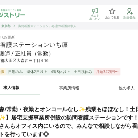
トリー 看護師の転職マッチング
求人を
あとで見る
新規登録
出したい
東京都
訪問看護ステーションいち凛の看護師求人
1/29
更新
看護ステーションいち凛
護師 / 正社員（常勤）
都大田区大森西三丁目4-16
看護
日勤のみ
週休2日以上
4週8休以上
土日祝休み
月給34万円〜
求人情報
事業所情報
他の求人
森/常勤・夜勤とオンコールなし✨残業もほぼなし！土
✨】居宅支援事業所併設の訪問看護ステーションです
さんもオフィス内にいるので、みんなで相談しながら看
トを行っています◎