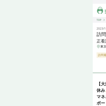
ジス
TOP
2023/1
訪問
正看
東京
訪問
【大
休み
マネ
ポー