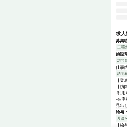
20
利用
求人
ら困
募集
す。
正看
施設
訪問
仕事
訪問
【業務
【訪
-利
-在
見出
給与
月給34
【給与