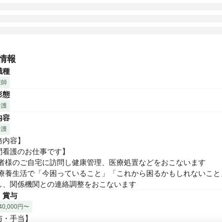
22年12月に、大森にオープンした訪問看護ステーションです。

者さまのご自宅に訪問し、在宅療養生活で「今困っていること」「
情報
るかもしれないこと」を見出し、関係機関との連絡調整をおこなっ
職種
護師
形態
看護
内容
看護
内容】

問看護のお仕事です】

用者様のご自宅に訪問し健康管理、医療処置などをおこないます

宅療養生活で「今困っていること」「これから困るかもしれないこと
し、関係機関との連絡調整をおこないます
・賞与
0,000円〜
・手当】
