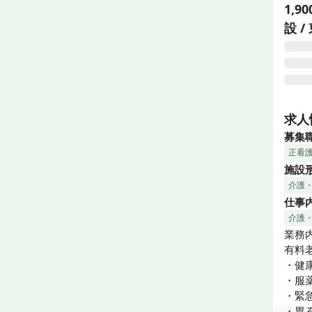
1,9
設 
ライ
ら看
求人
募集
正看
施設
介護
仕事
介護
業務内
有料
・健
・服薬
・緊
・胃