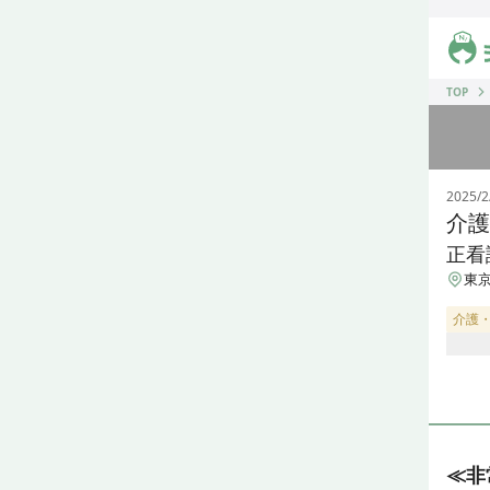
ジス
TOP
2025/2
介護
正看
東京
介護
≪非