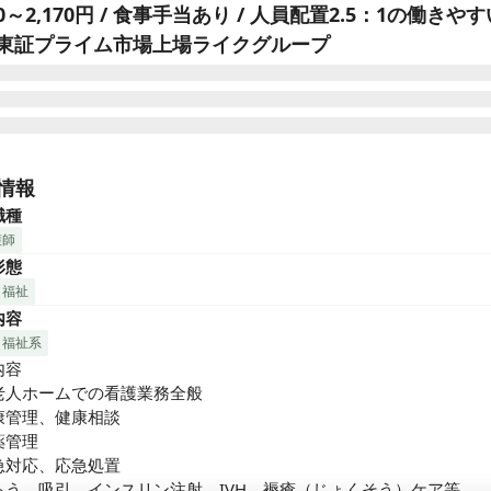
00～2,170円 / 食事手当あり / 人員配置2.5：1の働きや
/ 東証プライム市場上場ライクグループ
クケアは首都圏（東京、神奈川、埼玉）で介護施設を運営し、自立
取りまでを行いながら、ご利用者様・ご家族様の人生を支えていま
情報
職種
護師
形態
・福祉
内容
・福祉系
容

老人ホームでの看護業務全般

康管理、健康相談

管理

急対応、応急処置

ろう、吸引、インスリン注射、IVH、褥瘡（じょくそう）ケア等
