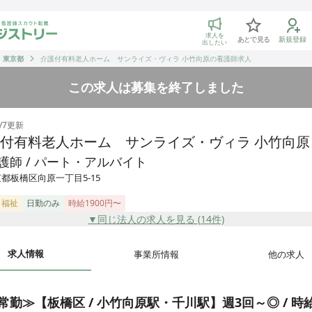
トリー 看護師の転職マッチング
求人を
あとで見る
新規登録
出したい
東京都
介護付有料老人ホーム サンライズ・ヴィラ 小竹向原の看護師求人
この求人は募集を終了しました
/7
更新
付有料老人ホーム サンライズ・ヴィラ 小竹向原
護師 / パート・アルバイト
都板橋区向原一丁目5-15
・福祉
日勤のみ
時給1900円〜
▼同じ法人の求人を見る (
14
件)
求人情報
事業所情報
他の求人
常勤≫【板橋区 / 小竹向原駅・千川駅】週3回～◎ / 時