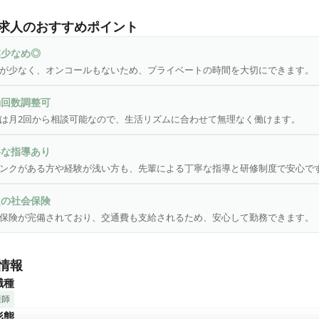
は香月中央病院を中核とした「医療法人 香林会」が運営しており、
護との親和性が強みです。

求人のおすすめポイント
では【看護師】を募集しております！ 残業少なめ、夜勤回数も2回
！ブランクのある方や、経験面に不安がある方も先輩スタッフが丁寧
業少なめ◎
しますので、ご安心ください。
が少なく、オンコールもないため、プライベートの時間を大切にできます。
勤回数調整可
は月2回から相談可能なので、生活リズムに合わせて無理なく働けます。
寧な指導あり
ンクがある方や経験が浅い方も、先輩による丁寧な指導と研修制度で安心で
定の社会保険
保険が完備されており、交通費も支給されるため、安心して勤務できます。
情報
職種
護師
形態