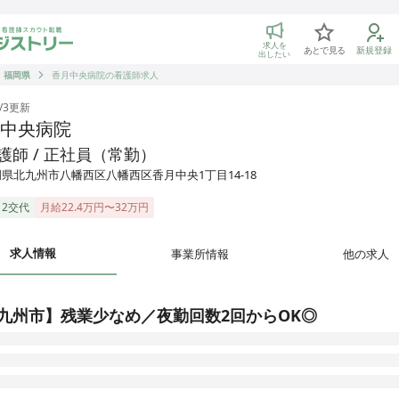
トリー 看護師の転職マッチング
求人を
あとで見る
新規登録
出したい
福岡県
香月中央病院の看護師求人
/3
更新
中央病院
護師 / 正社員（常勤）
県北九州市八幡西区八幡西区香月中央1丁目14-18
2交代
月給22.4万円〜32万円
求人情報
事業所情報
他の求人
九州市】残業少なめ／夜勤回数2回からOK◎