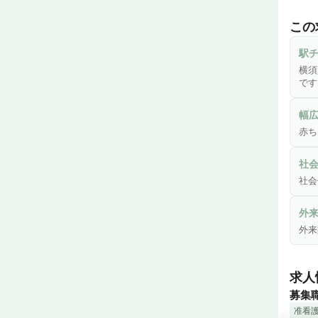
地域
ます。
この
赤ち
に説
駅チ
横須
です
幅
赤ち
社
社会
外
外来
求人
募集
准看