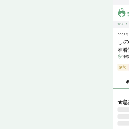
ジス
TOP
2025/1
しの
准看
神奈
病院
★急