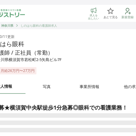
トリー 看護師の転職マッチング
求人を
あとで見る
新規登録
出したい
神奈川県
しのはら眼科の看護師求人
0/11
更新
はら眼科
護師 / 正社員（常勤）
川県横須賀市若松町2-5矢島ビル7F
月給26万円〜27万円
求人情報
写真
事業所情報
他の求
募★横須賀中央駅徒歩1分急募◎眼科での看護業務！