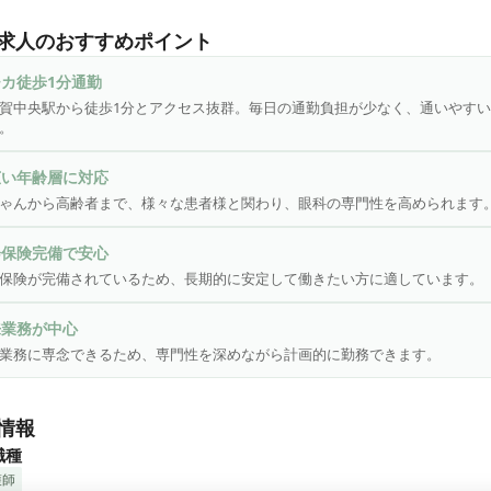
の皆様に信頼され、質の高い眼科医療を提供することをモットーと


求人のおすすめポイント
ゃんからお年寄りまで、あらゆる疾患の相談に応じており良く聞き
明する診療を進めています。
カ徒歩1分通勤
賀中央駅から徒歩1分とアクセス抜群。毎日の通勤負担が少なく、通いやす
。
広い年齢層に対応
ゃんから高齢者まで、様々な患者様と関わり、眼科の専門性を高められます
会保険完備で安心
保険が完備されているため、長期的に安定して働きたい方に適しています。
来業務が中心
業務に専念できるため、専門性を深めながら計画的に勤務できます。
情報
職種
護師