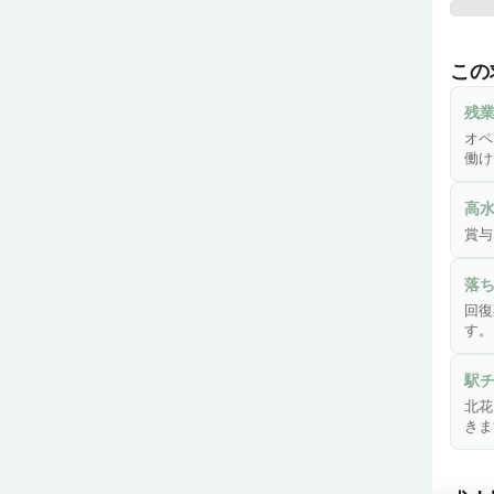
大阪
病院
この
29
く、
残
働いて
オペ
働け
＼看
興味
高
ご応
賞与
落
回復
す。
駅
北花
きま