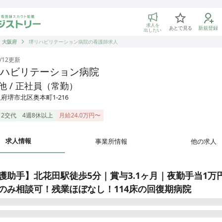
トリー 看護師の転職マッチング
求人を
あとで見る
新規登録
出したい
大阪府
堺リハビリテーション病院の看護師求人
/12
更新
ハビリテーション病院
他 / 正社員（常勤）
府堺市北区奥本町1-216
2交代
4週8休以上
月給24.0万円〜
求人情報
事業所情報
他の求人
護助手】北花田駅徒歩5分｜賞与3.1ヶ月｜夜勤手当1万
のみ相談可！残業ほぼなし！114床の回復期病院