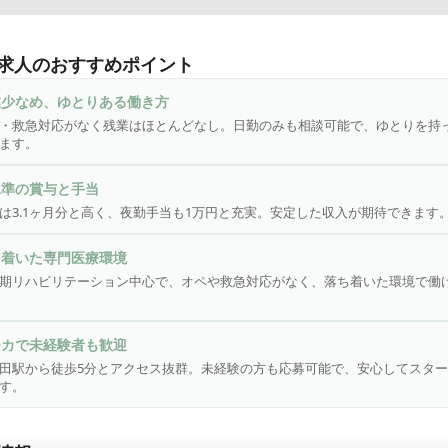
メトロ御堂筋線「北花田駅」から徒歩5分にある【堺リハビリテー
】は、回復期リハビリテーション病棟 45床、療養病床 40床、障害者
求人のおすすめポイント
床を有し、リハビリテーション科を標榜する病院です。オペや救急対
急性期病院と比べて落ち着いた雰囲気が特徴的で、職員もゆとりを
業少なめ、ゆとりある働き方
います。

・救急対応がなく残業はほとんどなし。日勤のみも相談可能で、ゆとりを持
ます。
護助手を募集中！／

を持っていただけた方は【応募する】を押して、ご応募ください！

水準の賞与と手当
募お待ちしております！
は3.1ヶ月分と高く、夜勤手当も1万円と充実。安定した収入が期待できます
ち着いた専門医療環境
期リハビリテーション中心で、オペや救急対応がなく、落ち着いた環境で働
チカで未経験者も歓迎
田駅から徒歩5分とアクセス抜群。未経験の方も応募可能で、安心してスタ
す。