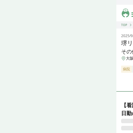
ジス
TOP
2025/9
堺リ
その
大阪
病院
【看
日勤