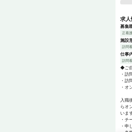
＞＞＞
求人
「コ
募集
『C
正看
な」
施設
の人
訪問
す。

仕事
利用
訪問
◆ご
・訪
・訪
・オ
入職
らオ
います
・チー
・申し