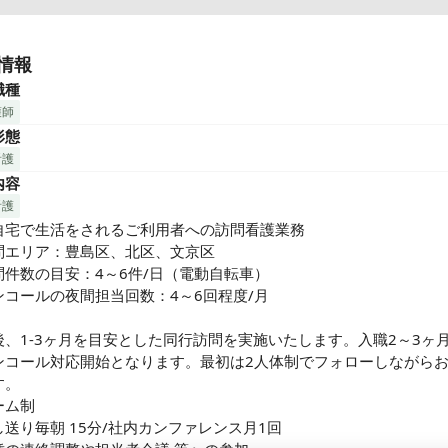
週4日or週5日勤務選択可＜＜＜

情報
モド」に込められた想い

職種
OMODO（コモド）』とは、イタリアの音楽用語で「心地よい」「
護師
「テンポの良いリズムで」といった意味を持ち、 私たちの関わるす
形態
に、このような日々を過ごして頂きたいといった想いが込められて
看護
内容
者さま増加により、一緒に働いてくれる訪問看護師を募集いたします
看護
自宅で生活をされるご利用者への訪問看護業務

問エリア：豊島区、北区、文京区

問件数の目安：4～6件/日（電動自転車）

ンコールの夜間担当回数：4～6回程度/月

後、1-3ヶ月を目安とした同行訪問を実施いたします。入職2～3ヶ
ンコール対応開始となります。最初は2人体制でフォローしながら
。

ム制

送り毎朝 15分/社内カンファレンス月1回
