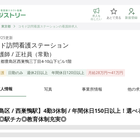
トリー 看護師の転職マッチング
求人を
あとで見る
新規登録
出したい
東京都
コモド訪問看護ステーションの看護師求人
/25
更新
ド訪問看護ステーション
護師 / 正社員（常勤）
都豊島区西巣鴨三丁目4-10山下ビル1階
看護
日勤のみ
週休2日以上
年間休日120日以上
月給28万円〜41万円
求人情報
写真
事業所情報
他の求
島区 / 西巣鴨駅】4勤3休制 / 年間休日150日以上！選べ
◎駅チカ◎教育体制充実◎