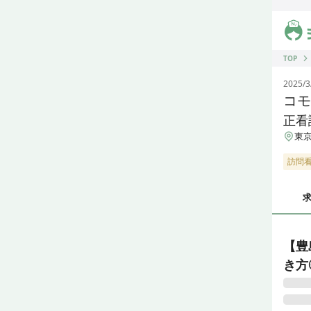
ジス
TOP
2025/3
コモ
正看
東京
訪問
【豊
き方