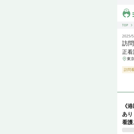
ジス
TOP
2025/5
訪問
正看
東京
訪問
《港
あり
看護