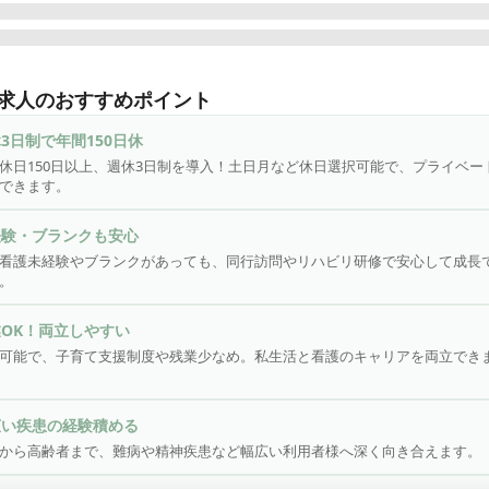
訪問看護ステーションいつき～樹～について◇◆

ッピーを呼ぶ看護・人生を楽しむセンターピンを』

求人のおすすめポイント
2年東京都港区白金台にオープン！

3日制で年間150日休
つまでも住み慣れた地域や自宅で暮らしたい」そんなすべての人の
休日150日以上、週休3日制を導入！土日月など休日選択可能で、プライベー
るべく、難病や精神疾患、身体・知的障がいのある方をはじめ、小
できます。
齢の方まで、年齢や状態にかかわらず、一人ひとりの想いを全力で
ている訪問看護ステーションです♪

経験・ブランクも安心
看護未経験やブランクがあっても、同行訪問やリハビリ研修で安心して成長
すすめポイント★

。
事も自分時間も本気で楽しむ！新しい働き方】

間休日150日以上、副業もOK！【週休3日制】を導入！「土日月」
OK！両立しやすい
日水」から休日を選べる柔軟な働き方で、正社員として安定したキ
可能で、子育て支援制度や残業少なめ。私生活と看護のキャリアを両立でき
きながら、自分の時間もしっかり確保できます。

自分時間を思いきり楽しむことが、人生を豊かにし、看護にもプラ
広い疾患の経験積める
から高齢者まで、難病や精神疾患など幅広い利用者様へ深く向き合えます。
な考えを大切にしているので、働くことも、休むことも、全力で楽