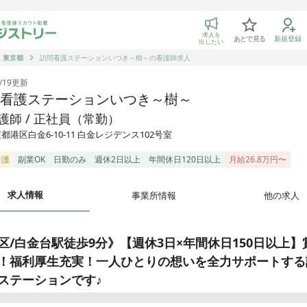
トリー 看護師の転職マッチング
求人を
あとで見る
新規登録
出したい
東京都
訪問看護ステーションいつき～樹～の看護師求人
/19
更新
看護ステーションいつき～樹～
護師 / 正社員（常勤）
都港区白金6-10-11 白金レジデンス102号室
看護
副業OK
日勤のみ
週休2日以上
年間休日120日以上
月給26.8万円〜
求人情報
事業所情報
他の求人
区/白金台駅徒歩9分》【週休3日×年間休日150日以上】
！福利厚生充実！一人ひとりの想いを全力サポートする
ステーションです♪