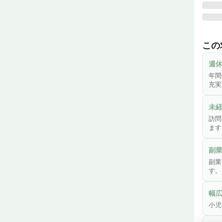
◆◇
『ハ
この
202
週休
「い
年間
応え
充実
ご高
トし
未
訪問
★お
ます
【仕
◆年
副業
「土
副業
を築
す。
◆「
幅
る」

小児
そん