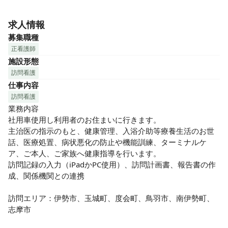
2021年4月に伊勢市にオープンした訪問看護ステーションで
す。

求人情報
2023年8月からはサテライト志摩事業所をオープンいたしま
募集職種
した。

正看護師
「相談支援センターなごみ」も運営しており、訪問看護と福
施設形態
祉サービスの架け橋として地域に貢献しております。
訪問看護
仕事内容
訪問看護
業務内容

社用車使用し利用者のお住まいに行きます。

主治医の指示のもと、健康管理、入浴介助等療養生活のお世
話、医療処置、病状悪化の防止や機能訓練、ターミナルケ
ア、ご本人、ご家族へ健康指導を行います。

訪問記録の入力（iPadかPC使用）、訪問計画書、報告書の作
成、関係機関との連携

訪問エリア：伊勢市、玉城町、度会町、鳥羽市、南伊勢町、
志摩市
