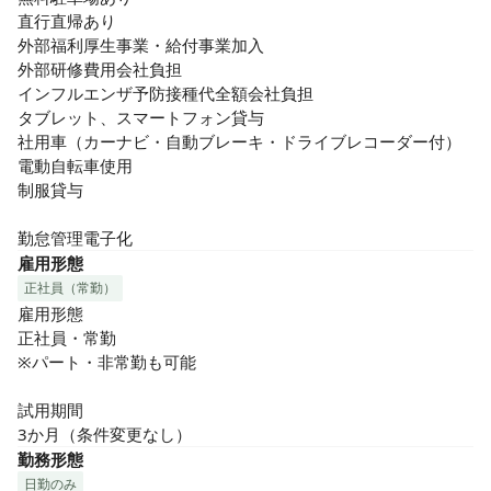
直行直帰あり

外部福利厚生事業・給付事業加入

外部研修費用会社負担

インフルエンザ予防接種代全額会社負担

タブレット、スマートフォン貸与

社用車（カーナビ・自動ブレーキ・ドライブレコーダー付）

電動自転車使用

制服貸与

勤怠管理電子化
雇用形態
正社員（常勤）
雇用形態

正社員・常勤

※パート・非常勤も可能

試用期間

3か月（条件変更なし）
勤務形態
日勤のみ