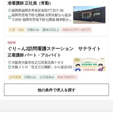
准看護師
正社員（常勤）
福岡県福岡市早良区有田7丁目7−30
福岡市営地下鉄七隈線 次郎丸駅から徒歩
で20分 福岡市営地下鉄七隈線 橋本駅から
徒歩で23分
介護・福祉
日勤のみ
週休2日以上
月給22万円〜26万円
NEW
ぐり～ん2訪問看護ステーション サテライト
正看護師
パート・アルバイト
大阪府大阪市住之江区新北島1ｰ3ｰ2
大阪メトロ「住之江公園駅」から徒歩2分
訪問看護
日勤のみ
土日祝休み
時給1800円〜
他の条件で求人を探す