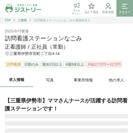
ジストリー 看護師の転職マッチング
求人を
あとで見る
新規登録
メニュー
出したい
TOP
三重県
訪問看護ステーションなごみの看護師求人
2025/3/10
更新
訪問看護ステーションなごみ
正看護師 / 正社員（常勤）
三重県伊勢市宮町二丁目4-14
訪問看護
日勤のみ
週休2日以上
4週8休以上
月給21万円〜32万円
求人情報
写真
事業所情報
他の求人
【三重県伊勢市】ママさんナースが活躍する訪問看
護ステーションです！