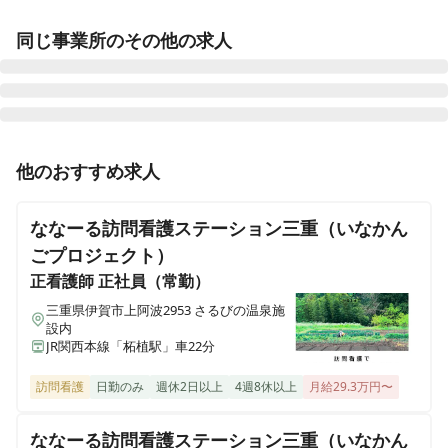
同じ事業所のその他の求人
正看護師
パート・アルバイト
他のおすすめ求人
非常勤募集【三重県伊勢市】ママさんナースが活躍する
訪問看護ステーションです！
ななーる訪問看護ステーション三重（いなかん
ごプロジェクト）
正看護師
正社員（常勤）
三重県伊賀市上阿波2953 さるびの温泉施
設内
JR関西本線「柘植駅」車22分
訪問看護
日勤のみ
週休2日以上
4週8休以上
月給29.3万円〜
ななーる訪問看護ステーション三重（いなかん