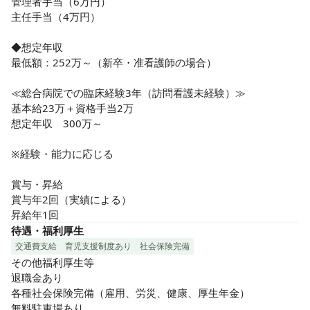
管理者手当（6万円）

主任手当（4万円）

◆想定年収

最低額：252万～（新卒・准看護師の場合）

≪総合病院での臨床経験3年（訪問看護未経験）≫

基本給23万＋資格手当2万

想定年収　300万～

※経験・能力に応じる

賞与・昇給

賞与年2回（実績による）

昇給年1回
待遇・福利厚生
交通費支給
育児支援制度あり
社会保険完備
その他福利厚生等

退職金あり

各種社会保険完備（雇用、労災、健康、厚生年金）

無料駐車場あり
