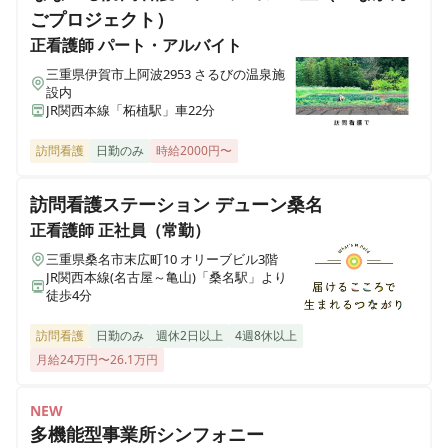
ごプロジェクト）
正看護師
パート・アルバイト
三重県伊賀市上阿波2953 さるびの温泉施
設内
JR関西本線「柘植駅」車22分
訪問看護
日勤のみ
時給2000円〜
訪問看護ステーション デューン桑名
正看護師
正社員（常勤）
三重県桑名市末広町10 オリーブビル3階
JR関西本線(名古屋～亀山)「桑名駅」より
徒歩4分
訪問看護
日勤のみ
週休2日以上
4週8休以上
月給24万円〜26.1万円
NEW
多機能型事業所シンフォニー