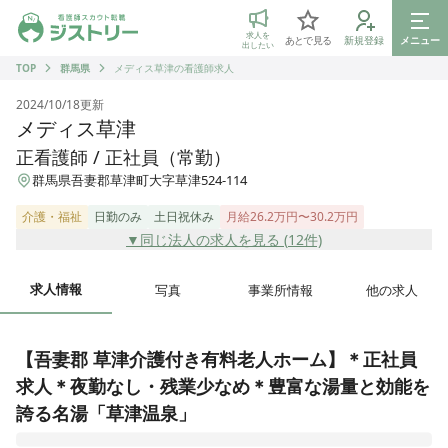
ジストリー 看護師の転職マッチング
求人を
あとで見る
新規登録
メニュー
出したい
TOP
群馬県
メディス草津の看護師求人
2024/10/18
更新
メディス草津
正看護師 / 正社員（常勤）
群馬県吾妻郡草津町大字草津524-114
介護・福祉
日勤のみ
土日祝休み
月給26.2万円〜30.2万円
▼同じ法人の求人を見る (
12
件)
求人情報
写真
事業所情報
他の求人
【吾妻郡 草津介護付き有料老人ホーム】＊正社員
求人＊夜勤なし・残業少なめ＊豊富な湯量と効能を
誇る名湯「草津温泉」