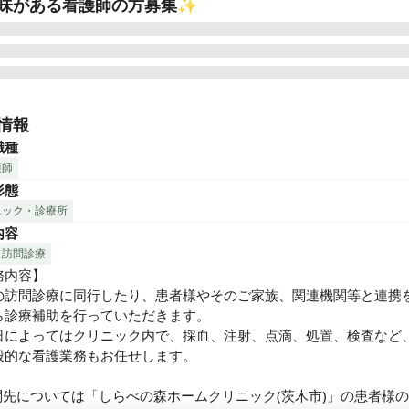
味がある看護師の方募集✨
様宅へ医師の訪問診療に同行したり、患者様やそのご家族、関連機
をとりながら診療補助を行っていただくお仕事です。

情報
医療、訪問医療に関心がある方歓迎！
職種
護師
形態
ニック・診療所
内容
訪問診療
内容】

の訪問診療に同行したり、患者様やそのご家族、関連機関等と連携
ら診療補助を行っていただきます。

日によってはクリニック内で、採血、注射、点滴、処置、検査など
般的な看護業務もお任せします。

問先については「しらべの森ホームクリニック(茨木市)」の患者様