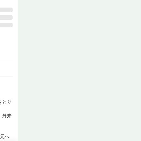
関等と
をとり
、外来
の元へ