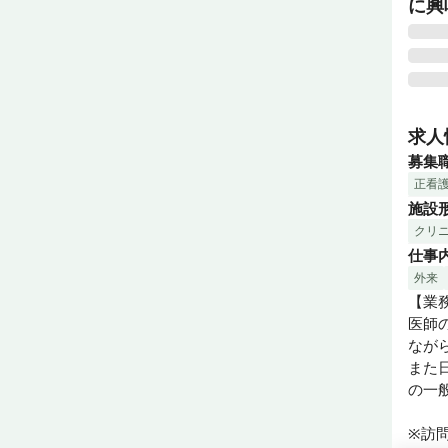
に興
患者
連携
求人
在宅
募集
正看
施設
クリ
仕事
外来
【業務
医師
なが
また
の一
※訪