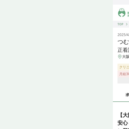
ジス
TOP
2025/4
つむ
正看
大阪
クリ
月給3
【大
安心