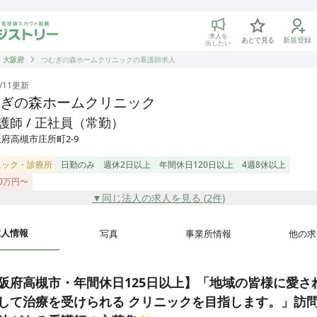
トリー 看護師の転職マッチング
求人を
あとで見る
新規登録
出したい
大阪府
つむぎの森ホームクリニックの看護師求人
/11
更新
ぎの森ホームクリニック
護師 / 正社員（常勤）
府高槻市庄所町2-9
ニック・診療所
日勤のみ
週休2日以上
年間休日120日以上
4週8休以上
0万円〜
▼同じ法人の求人を見る (
2
件)
求人情報
写真
事業所情報
他の求
阪府高槻市・年間休日125日以上】「地域の皆様に愛さ
して治療を受けられる クリニックを目指します。」訪