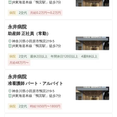
JR東海道本線「鴨宮駅」徒歩7分
准看護師
正社員（常勤）
グランフォレスト学芸大学
《神奈川/小田原市》【母体安定★ゆとりある人員配置
東京都目黒区五本木3-13-26
病院
2交代
月給0.2万円〜0.2万円
★教育体制◎】スタッフも笑顔になれる☆住友林業グル
ープの介護付有料老人ホーム♪
永井病院
デイフォレスト東山田
神奈川県横浜市都筑区東山田1-23-3
助産師
正社員（常勤）
正看護師
パート・アルバイト
神奈川県小田原市鴨宮219-5
JR東海道本線「鴨宮駅」徒歩7分
《神奈川/小田原市》週4日～OK★ゆとりある人員配置
フィルケア訪問看護ステーション川崎
★教育体制◎住友林業グループの介護付有料老人ホーム
神奈川県川崎市川崎区榎町2-2 エスペランサ川崎
病院
2交代
週休2日以上
年間休日120日以上
4週8休以上
♪
月給48万円〜
グランフォレスト登戸
神奈川県川崎市多摩区登戸596グランフォレスト登戸
永井病院
准看護師
パート・アルバイト
グランフォレスト鷺宮
神奈川県小田原市鴨宮219-5
東京都中野区鷺宮4-42-20
JR東海道本線「鴨宮駅」徒歩7分
病院
2交代
時給1650円〜1800円
グランフォレスト目白
東京都豊島区南長崎2-19-7