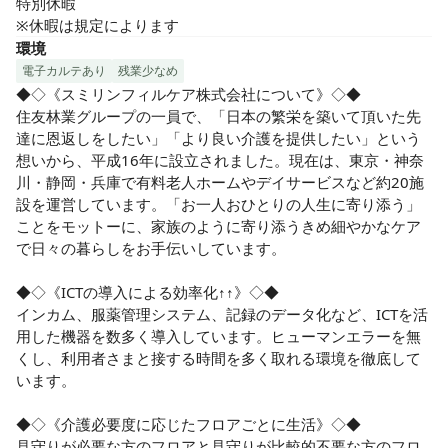
特別休暇

※休暇は規定によります
環境
電子カルテあり
残業少なめ
◆◇《スミリンフィルケア株式会社について》◇◆

住友林業グループの一員で、「日本の繁栄を築いて頂いた先
達に恩返しをしたい」「より良い介護を提供したい」という
想いから、平成16年に設立されました。現在は、東京・神奈
川・静岡・兵庫で有料老人ホームやデイサービスなど約20施
設を運営しています。「お一人おひとりの人生に寄り添う」
ことをモットーに、家族のように寄り添うきめ細やかなケア
で日々の暮らしをお手伝いしています。

◆◇《ICTの導入による効率化↑↑》◇◆

インカム、服薬管理システム、記録のデータ化など、ICTを活
用した機器を数多く導入しています。ヒューマンエラーを無
くし、利用者さまと接する時間を多く取れる環境を徹底して
います。

◆◇《介護必要度に応じたフロアごとに生活》◇◆

見守りが必要な方のフロアと見守りが比較的不要な方のフロ