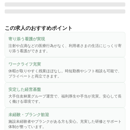
◆◇人と木、ふたつのぬくもりでもっと豊かで心地よいシニ
アライフを◇◆

この求人のおすすめポイント
《介護付き有料老人ホーム ふじロマンスについて》

寄り添う看護が実現
住友林業グループの「スミリンフィルケア株式会社」が、
注射や点滴などの医療行為がなく、利用者さまの生活にじっくり寄
2006年神奈川県小田原市に開設（60名）。小田原市内の静か
り添う看護ができます。
な場所にある「ふじロマンス」。色とりどりの花々で四季を
感じられる屋上庭園からは、小田原市外を一望できます。ま
ワークライフ充実
た天気の良い日には展望室から富士山を見れることも。穏や
休暇が取りやすく残業ほぼなし。時短勤務やシフト相談も可能で、
かで自然にあふれた環境で、ゆったりとした時間を過ごせる
プライベートと両立できます。
場所です。

安定した経営基盤
♪♪【働く魅力はここ】♪♪

大手住友林業グループ運営で、福利厚生や手当が充実。安心して長
◎《医療行為なし！利用者さまにしっかり向き合える環境》

く働ける環境です。
バイタルチェックや服薬管理がメイン！注射や点滴などの医
療行為はありません。ゆとりある人員配置で、業務に追われ
未経験・ブランク歓迎
ることもありません。「病気」ではなく、ゆったりと「生活
施設未経験者やブランクがある方も安心。充実した研修とサポート
に寄り添う」看護が提供できます⭐︎

体制が整っています。