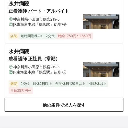
永井病院
正看護師
パート・アルバイト
グランフォレスト氷川台
東京都練馬区氷川台4-46-12
神奈川県小田原市鴨宮219-5
JR東海道本線「鴨宮駅」徒歩7分
グランフォレスト武蔵小杉
病院
短時間勤務OK
2交代
時給1750円〜1850円
神奈川県川崎市中原区下沼部1894-2
永井病院
グランフォレスト登戸
准看護師
正社員（常勤）
神奈川県川崎市多摩区登戸595
神奈川県小田原市鴨宮219-5
JR東海道本線「鴨宮駅」徒歩7分
グランフォレスト練馬高松
東京都練馬区高松2-8-5
病院
2交代
週休2日以上
年間休日120日以上
4週8休以上
月給38万円〜
他の条件で求人を探す