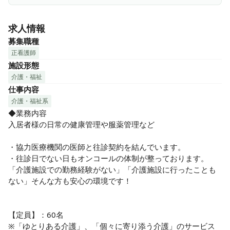
◎《あなたらしく活躍できる！20〜50代が活躍中！》

求人情報
仕事だけでなくプライベートの時間も大切にしてほしいと考
えている法人です♪

募集職種
休暇が取りやすい＆残業ほぼなし！時短勤務やシフトの相談
正看護師
可能で、さまざまなライフスタイルに柔軟に対応いただけま
施設形態
す♪子育て世代も多数活躍♪

介護・福祉
仕事内容
◎《母体安定！》

介護・福祉系
母体は誰もが知る大手住宅メーカーグループ法人♪こだわり抜
◆業務内容

かれた施設内設備と、木のぬくもりを感じる綺麗であたたか
入居者様の日常の健康管理や服薬管理など

い空間の中で気持ちよく働けます。

福利厚生や手当も充実しているので、安心して長く働けます
・協力医療機関の医師と往診契約を結んでいます。

⭐︎

・往診日でない日もオンコールの体制が整っております。

「介護施設での勤務経験がない」「介護施設に行ったことも
◎《充実のサポート体制！》

ない」そんな方も安心の環境です！

施設未経験者、ブランクがある方もご応募可能！研修制度・
サポート体制が充実しているのでご安心ください⭐︎
【定員】：60名

※「ゆとりある介護」、「個々に寄り添う介護」のサービス