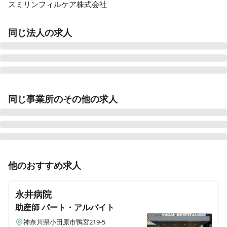
スミリンフィルケア株式会社
同じ法人の求人
グランフォレスト相模原
同じ事業所のその他の求人
神奈川県相模原市南区下溝343-1
グランフォレスト哲学堂
東京都中野区江古田1-33－12
准看護師
パート・アルバイト
他のおすすめ求人
グランフォレストときわ台
《神奈川/小田原市》週4日～OK★ゆとりある人員配置
東京都板橋区常盤台3-19-15
★教育体制◎住友林業グループの介護付有料老人ホーム
永井病院
♪
グランフォレスト田園調布
助産師
パート・アルバイト
東京都大田区田園調布本町40番23
神奈川県小田原市鴨宮219-5