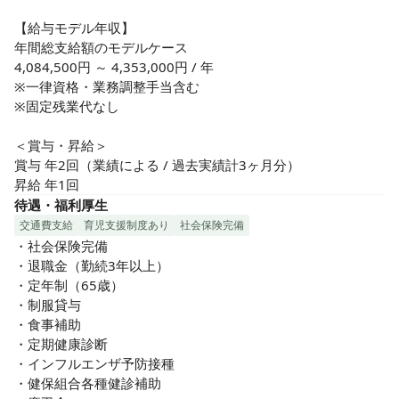
【給与モデル年収】

年間総支給額のモデルケース

4,084,500円 ～ 4,353,000円 / 年

※一律資格・業務調整手当含む

※固定残業代なし

＜賞与・昇給＞

賞与 年2回（業績による / 過去実績計3ヶ月分）

昇給 年1回
待遇・福利厚生
交通費支給
育児支援制度あり
社会保険完備
・社会保険完備

・退職金（勤続3年以上）

・定年制（65歳）

・制服貸与

・食事補助

・定期健康診断

・インフルエンザ予防接種

・健保組合各種健診補助
