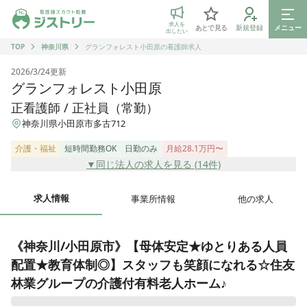
ジストリー 看護師の転職マッチング
求人を
あとで見る
新規登録
メニュー
出したい
TOP
神奈川県
グランフォレスト小田原の看護師求人
2026/3/24
更新
グランフォレスト小田原
正看護師 / 正社員（常勤）
神奈川県小田原市多古712
介護・福祉
短時間勤務OK
日勤のみ
月給28.1万円〜
▼同じ法人の求人を見る (
14
件)
求人情報
事業所情報
他の求人
《神奈川/小田原市》【母体安定★ゆとりある人員
配置★教育体制◎】スタッフも笑顔になれる☆住友
林業グループの介護付有料老人ホーム♪