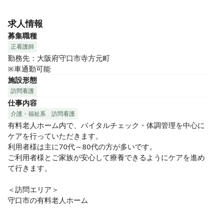
株式会社ベーグルは、 大阪府下で医療・介護のサービスを提
供している会社です。

求人情報
ご利用者には、『安心して生活ができるように』

募集職種
スタッフには、『子育て中でも安心して働けることができる
正看護師
ように』

勤務先：大阪府守口市寺方元町

関係機関の皆様には、『約束を守り安心して取引をしていた
※車通勤可能
だけるように』

施設形態
訪問看護
この理念を基に、皆様との繋がりを大切にし、感謝を忘れ
仕事内容
ず、安心を提供できるようにつとめてまいります。
介護・福祉系
訪問看護
有料老人ホーム内で、バイタルチェック・体調管理を中心に
ケアを行っていただきます。

利用者様は主に70代～80代の方が多いです。

ご利用者様とご家族が安心して療養できるようにケアを進め
て行きます。

＜訪問エリア＞

守口市の有料老人ホーム	
