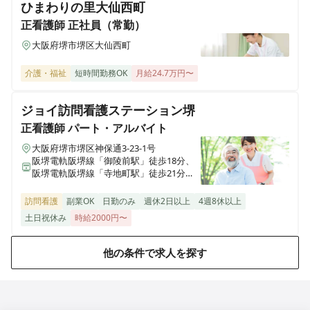
ひまわりの里大仙西町
正看護師
正社員（常勤）
大阪府堺市堺区大仙西町
介護・福祉
短時間勤務OK
月給24.7万円〜
ジョイ訪問看護ステーション堺
正看護師
パート・アルバイト
大阪府堺市堺区神保通3-23-1号
阪堺電軌阪堺線「御陵前駅」徒歩18分、
阪堺電軌阪堺線「寺地町駅」徒歩21分、
阪堺電軌阪堺線「東湊駅」徒歩22分
訪問看護
副業OK
日勤のみ
週休2日以上
4週8休以上
土日祝休み
時給2000円〜
他の条件で求人を探す