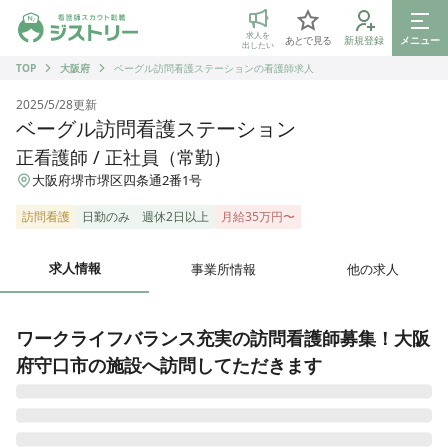
ジストリー 看護師の転職マッチング
求人を
あとで見る
新規登録
メニュー
出したい
TOP
大阪府
ベーグル訪問看護ステーションの看護師求人
2025/5/28
更新
ベーグル訪問看護ステーション
正看護師 / 正社員（常勤）
大阪府堺市堺区四条通2番1号
訪問看護
日勤のみ
週休2日以上
月給35万円〜
求人情報
事業所情報
他の求人
ワークライフバランス充実の訪問看護師募集！大阪
府守口市の施設へ訪問してただきます