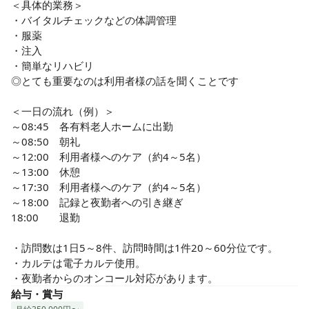
＜具体的業務＞

・バイタルチェックなどの体調管理

・服薬

・注入

・簡単なリハビリ

◎とても重要なのは利用者様の話を聞くことです

＜一日の流れ（例）＞

～08:45　各有料老人ホームに出勤

～08:50　朝礼

～12:00　利用者様へのケア（約4～5名）

～13:00　休憩

～17:30　利用者様へのケア（約4～5名）

～18:00　記録と夜勤者への引き継ぎ

18:00　　退勤

・訪問数は1日5～8件、訪問時間は1件20～60分位です。

・カルテは電子カルテ使用。

・夜勤者からのオンコール対応があります。
給与・賞与