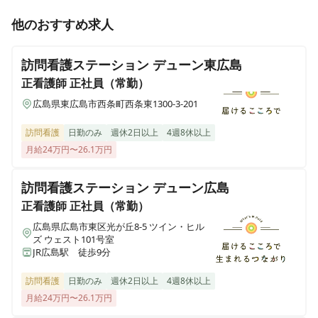
おかもと訪問看護ステーション 京田辺
他のおすすめ求人
京都府京田辺市田辺中央6丁目7-1サンフローライタ101号
訪問看護ステーション デューン東広島
おかもと訪問看護ステーション東淀川
大阪府大阪市東淀川区菅原四丁目4-40 村上ビル201号室
正看護師
正社員（常勤）
広島県東広島市西条町西条東1300-3-201
おかもと訪問看護ステーション相模原りあん
神奈川県相模原市南区相模台四丁目9-21 チューリップハウスROOM2
訪問看護
日勤のみ
週休2日以上
4週8休以上
月給24万円〜26.1万円
おかもと訪問看護ステーション
大阪府寝屋川市池田旭町24-22 サンライズ柴田103号
訪問看護ステーション デューン広島
正看護師
正社員（常勤）
おかもと訪問看護ステーション 垂水
広島県広島市東区光が丘8-5 ツイン・ヒル
兵庫県神戸市垂水区霞ケ丘六丁目8-5 ベラヴィスタ垂水202号室
ズ ウェスト101号室
JR広島駅 徒歩9分
おかもと訪問看護ステーション東大阪
訪問看護
日勤のみ
週休2日以上
4週8休以上
大阪府東大阪市長田中一丁目4-35 ステーションコート長田607号
月給24万円〜26.1万円