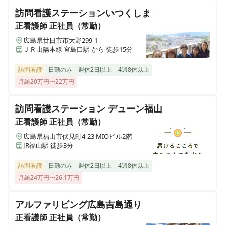
IKOIナーシングホーム門真
訪問看護ステーションいつくしま
大阪府門真市岸和田三丁目27-15
正看護師
正社員（常勤）
広島県廿日市市大野299-1
ＪＲ山陽本線 宮島口駅 から 徒歩15分
訪問看護
日勤のみ
週休2日以上
4週8休以上
月給20万円〜22万円
訪問看護ステーション デューン福山
正看護師
正社員（常勤）
広島県福山市伏見町4-23 MIOビル2階
JR福山駅 徒歩3分
訪問看護
日勤のみ
週休2日以上
4週8休以上
月給24万円〜26.1万円
アルファリビング広島吉島通り
正看護師
正社員（常勤）