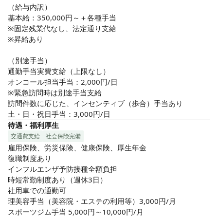
イベートの時間も大切にできます！

（給与内訳）

基本給：350,000円～＋各種手当

◎基本給は35万円

※固定残業代なし、法定通り支給

基本給35万円にプラスしてオンコール手当、緊急対応手当、
※昇給あり

土日祝日手当あり。

訪問件数に応じて、歩合給もあるので、頑張って働きたいと
（別途手当）

いう方は高収入も可能。

通勤手当実費支給（上限なし）

利用者さんは、担当制のため、スケジュール管理がしやすい
オンコール担当手当：2,000円/日

と評判です。

※緊急訪問時は別途手当支給

訪問件数に応じた、インセンティブ（歩合）手当あり

◎訪問看護の経験が無い方、ブランクのある方も歓迎

土・日・祝日手当：3,000円/日
同行訪問などを通して丁寧に指導いたしますのでご安心くだ
待遇・福利厚生
さい◎
交通費支給
社会保険完備
雇用保険、労災保険、健康保険、厚生年金

復職制度あり

インフルエンザ予防接種全額負担

時短常勤制度あり（週休3日）

社用車での通勤可

理美容手当（美容院・エステの利用等）3,000円/月　

スポーツジム手当 5,000円～10,000円/月
