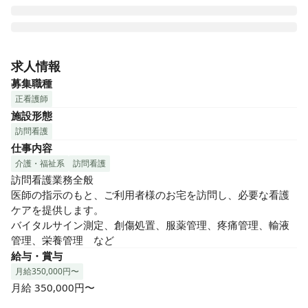
株式会社おかもとは関西を中心に、訪問看護事業、居宅介護
支援事業、訪問介護支援事業を展開しています。

求人情報
サービスを通じて在宅で医療を必要としている利用者様に、
募集職種
必要なサービスを提供し在宅での暮らしをサポートしていき
正看護師
たいと考えております。

施設形態
お一人お一人の幸せに寄り添う、本当に必要とされる看護サ
訪問看護
ービスを提供するため、ご利用者様に寄り添った看護をとも
仕事内容
に行ってくださる方を募集中です！

介護・福祉系
訪問看護
＼おすすめポイント！／

訪問看護業務全般

◎福利厚生・各種手当充実

医師の指示のもと、ご利用者様のお宅を訪問し、必要な看護
理美容手当やスポーツジム手当などユニークな手当も充実し
ケアを提供します。

ており、安心して長く働いていただけます！

バイタルサイン測定、創傷処置、服薬管理、疼痛管理、輸液
管理、栄養管理　など
◎ライフスタイルに合わせて選べる働き方

給与・賞与
週休3日の時短常勤制度があり、子育てや介護との両立も可能
月給350,000円〜
です◎

月給 350,000円〜

また、夏期・冬期特別休暇に加え、誕生日休暇があり、プラ