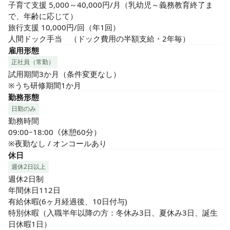
子育て支援 5,000～40,000円/月（乳幼児～義務教育終了ま
で、年齢に応じて）

旅行支援 10,000円/回（年1回）

人間ドック手当　（ドック費用の半額支給・2年毎）
雇用形態
正社員（常勤）
試用期間3か月（条件変更なし）

※うち研修期間1か月
勤務形態
日勤のみ
勤務時間

09:00ｰ18:00（休憩60分）

※夜勤なし / オンコールあり
休日
週休2日以上
週休2日制

年間休日112日

有給休暇(6ヶ月経過後、10日付与)

特別休暇（入職半年以降の方：冬休み3日、夏休み3日、誕生
日休暇1日）