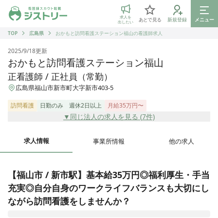
ジストリー 看護師の転職マッチング
求人を
あとで見る
新規登録
メニュー
出したい
TOP
広島県
おかもと訪問看護ステーション福山の看護師求人
2025/9/18
更新
おかもと訪問看護ステーション福山
正看護師 / 正社員（常勤）
広島県福山市新市町大字新市403-5
訪問看護
日勤のみ
週休2日以上
月給35万円〜
▼同じ法人の求人を見る (
7
件)
求人情報
事業所情報
他の求人
【福山市 / 新市駅】基本給35万円◎福利厚生・手当
充実◎自分自身のワークライフバランスも大切にし
ながら訪問看護をしませんか？