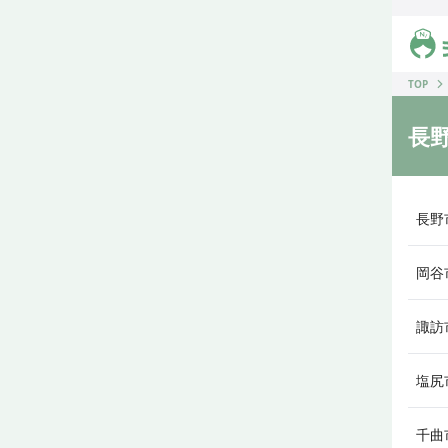
ジス
TOP
長
長野
岡谷
諏訪
塩尻
千曲