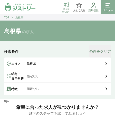
ジストリー 看護師の転職マッチング
求人を
あとで見る
新規登録
メニュー
出したい
TOP
島根県
島根県
の求人
条件をクリア
検索条件
島根県
エリア
給与・
指定なし
雇用形態
指定なし
特徴
0
件
希望に合った求人が見つかりませんか？
以下のステップを試してみましょう