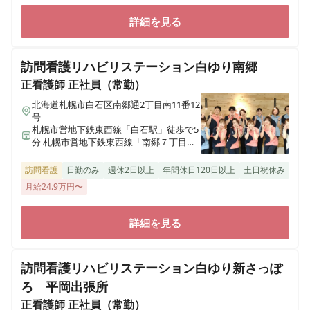
詳細を見る
訪問看護リハビリステーション白ゆり南郷
正看護師
正社員（常勤）
北海道札幌市白石区南郷通2丁目南11番12
号
札幌市営地下鉄東西線「白石駅」徒歩で5
分 札幌市営地下鉄東西線「南郷７丁目
駅」徒歩で14分 札幌市営地下鉄東豊線
「美園駅」徒歩で25分
訪問看護
日勤のみ
週休2日以上
年間休日120日以上
土日祝休み
月給24.9万円〜
詳細を見る
訪問看護リハビリステーション白ゆり新さっぽ
ろ 平岡出張所
正看護師
正社員（常勤）