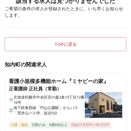
該当する求人は見つかりませんでした
ご希望の条件の求人が登録されたときに、いち早くお知らせ
します。
TOPに戻る
知内町
の関連求人
看護小規模多機能ホーム『ミヤビーの家』
正看護師
正社員（常勤）
北海道札幌市中央区宮の森2条13丁目12番
10号
地下鉄東西線「円山公園駅」からバス
「荒井山バス停」徒歩5分
介護・福祉
日勤のみ
4週8休以上
月給27.9万円〜28.5万円