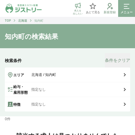
ジストリー 看護師の転職マッチング
求人を
あとで見る
新規登録
メニュー
出したい
TOP
北海道
知内町
知内町
の検索結果
条件をクリア
検索条件
北海道 / 知内町
エリア
給与・
指定なし
雇用形態
指定なし
特徴
0
件