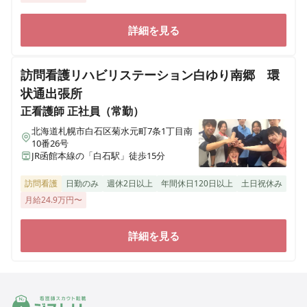
詳細を見る
訪問看護リハビリステーション白ゆり南郷 環
状通出張所
正看護師
正社員（常勤）
北海道札幌市白石区菊水元町7条1丁目南
10番26号
JR函館本線の「白石駅」徒歩15分
訪問看護
日勤のみ
週休2日以上
年間休日120日以上
土日祝休み
月給24.9万円〜
詳細を見る
ジストリー 看護師の転職マッチング