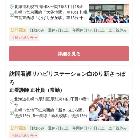
北海道札幌市清田区平岡7条3丁目18番
札幌市営東西線「大谷地駅」車10分 札幌
市営東西線「ひばりが丘駅」車13分 千歳
線「上野幌駅」車13分
訪問看護
日勤のみ
週休2日以上
年間休日120日以上
土日祝休み
月給24.9万円〜
詳細を見る
訪問看護リハビリステーション白ゆり新さっぽ
ろ
正看護師
正社員（常勤）
北海道札幌市厚別区厚別東1条3丁目14番1
号
札幌市営地下鉄東西線「新さっぽろ駅」
徒歩15分 JR千歳線「新札幌駅」徒歩15分
訪問看護
日勤のみ
週休2日以上
年間休日120日以上
土日祝休み
月給24.9万円〜