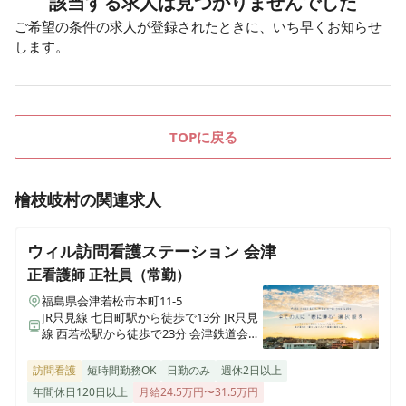
該当する求人は見つかりませんでした
ご希望の条件の求人が登録されたときに、いち早くお知らせ
します。
TOPに戻る
檜枝岐村
の関連求人
ウィル訪問看護ステーション 会津
正看護師
正社員（常勤）
福島県会津若松市本町11-5
JR只見線 七日町駅から徒歩で13分 JR只見
線 西若松駅から徒歩で23分 会津鉄道会津
線 西若松駅から徒歩で23分
訪問看護
短時間勤務OK
日勤のみ
週休2日以上
年間休日120日以上
月給24.5万円〜31.5万円