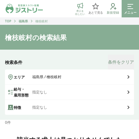
ジストリー 看護師の転職マッチング
求人を
あとで見る
新規登録
メニュー
出したい
TOP
福島県
檜枝岐村
檜枝岐村
の検索結果
条件をクリア
検索条件
福島県 / 檜枝岐村
エリア
給与・
指定なし
雇用形態
指定なし
特徴
0
件