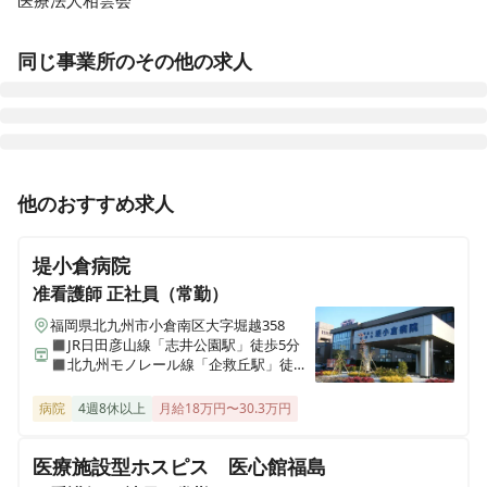
医療法人相雲会
同じ事業所のその他の求人
正看護師
パート・アルバイト
他のおすすめ求人
【相馬市】非常勤週3日〜｜地域医療を支えるやりがい
× 働きやすい環境◎残業ほぼなし◎未経験OK◎原ノ町駅
堤小倉病院
から徒歩4分
准看護師
正社員（常勤）
福岡県北九州市小倉南区大字堀越358
◼︎JR日田彦山線「志井公園駅」徒歩5分
正看護師
正社員（常勤）
◼︎北九州モノレール線「企救丘駅」徒歩8
【相馬市】福利厚生充実◎寮あり×退職金あり×賞与2.6
分
ヶ月！増床に伴う体制強化で看護師募集
病院
4週8休以上
月給18万円〜30.3万円
医療施設型ホスピス 医心館福島
准看護師
パート・アルバイト