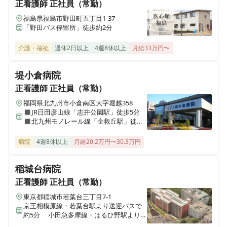
正看護師
正社員（常勤）
【相馬市】非常勤週3日〜｜地域医療を支えるやりがい
福島県福島市野田町五丁目1-37
× 働きやすい環境◎残業ほぼなし◎未経験OK◎原ノ町駅
「野田バス停留所」徒歩約2分
から徒歩4分
介護・福祉
週休2日以上
4週8休以上
月給33万円〜
堤小倉病院
正看護師
正社員（常勤）
福岡県北九州市小倉南区大字堀越358
◼︎JR日田彦山線「志井公園駅」徒歩5分
◼︎北九州モノレール線「企救丘駅」徒歩8
分
病院
4週8休以上
月給20.2万円〜30.3万円
稲城台病院
正看護師
正社員（常勤）
東京都稲城市若葉台三丁目7-1
京王相模原線・若葉台駅より送迎バスで
約5分 小田急多摩線・はるひ野駅より送
迎バスで約10分 JR南武線・南多摩駅よ