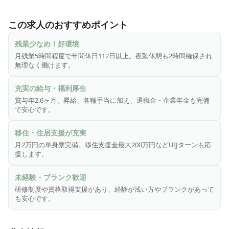
小野田病院は南相馬市原町区の地域密着型病院です。

救急から慢性期まで幅広く対応しています。

この求人のおすすめポイント
このたび増床に伴い看護体制を強化するためスタッフを募集
中です！

残業少なめ！好環境
月残業5時間程度で年間休日112日以上。夜勤休憩も2時間確保され
理念は「癒しの心」「生きがい」「働きがい」

無理なく働けます。
患者さんもスタッフも大切にしています！

充実の給与・福利厚生
＜＜おすすめポイント＞＞

賞与年2.6ヶ月、昇給、各種手当に加え、退職金・企業年金も完備
📍年間休日112日＆残業ほぼゼロ！働きやすさ抜群

で安心です。
・残業は月5時間程度で負担少なめ！

・2交替制で夜勤中の休憩は120分確保で安心

移住・住居支援が充実
月2万円の単身寮完備。移住支援金最大200万円などUIJターンも応
📍賞与2.6ヶ月＆昇給あり！待遇・手当充実

援します。
・年2回の賞与（計2.6ヶ月分）

・昇給、夜勤手当、資格手当も支給

未経験・ブランク歓迎
・退職金や企業年金も完備

研修制度や資格取得支援があり、経験が浅い方やブランクがあって
も安心です。
📍月2万円の単身寮あり/UIJターン歓迎＆移住支援も充実🌱

・南相馬市の移住支援金あり（最大100万円＋子ども加算 ※