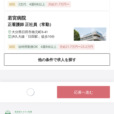
り送迎バスで約10分
病院
2交代
4週8休以上
月給31.7万円〜
若宮病院
正看護師
正社員（常勤）
大分県日田市南元町6-41
JR久大線「日田駅」徒歩10分
病院
短時間勤務OK
4週8休以上
月給21.7万円〜23.2万円
他の条件で求人を探す
応募へ進む
Loading...
ジストリー 看護師の転職マッチング