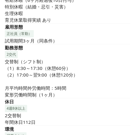
有給休暇（6ヶ月経過後10日付与）

特別休暇（結婚・忌引・災害）

生理休暇

育児休業取得実績 あり
雇用形態
正社員（常勤）
試用期間3ヶ月（同条件）
勤務形態
2交代
交替制（シフト制）

（1）8:30～17:30（休憩60分）

（2）17:00～翌9:00（休憩120分）

月平均時間外労働時間：5時間

変形労働時間制（1ヶ月）
休日
4週8休以上
2交替制

年間休日112日
環境