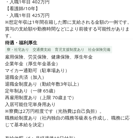
・入職1年目 402万円

【看護師/10年】

・入職1年目 425万円

※想定年収は1年間在籍した際に支給される金額の一例です。
賞与の支給額や勤務時間などにより前後する可能性がありま
す。
待遇・福利厚生
寮・社宅あり
交通費支給
育児支援制度あり
社会保険完備
雇用保険、労災保険、健康保険、厚生年金

企業年金（厚生年金基金）

マイカー通勤可（駐車場あり）

退職金共済（加入）

退職金制度あり（勤続年数3年以上）

定年制あり（一律 65歳）

再雇用制度あり（上限 70歳まで）

入居可能住宅単身用あり

※寮費は2万円程度です（光熱費は自己負担）。

職務給制度あり（社内独自の職務等級表を作成し、職務に応
じて基本給を決定）
