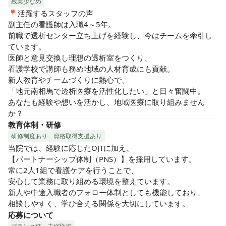
残業少なめ
📍活躍するスタッフの声

副主任の看護師は入職4～5年。

前職で透析センター立ち上げを経験し、今はチームを牽引し
ています。

医師と意見交換し理想の透析室をつくり、

看護学校で講師も務め地域の人材育成にも貢献。

新人教育やチームづくりに熱心で、

「地元南相馬で透析医療を活性化したい」と日々奮闘中。

あなたも経験や想いを活かし、地域医療に取り組みません
か？
教育体制・研修
研修制度あり
資格取得支援あり
当院では、経験に応じたOJTに加え、

【パートナーシップ体制（PNS）】を採用しています。

常に2人1組で看護ケアを行うことで、

安心して業務に取り組める環境を整えています。

新人や中途入職者のフォロー体制としても機能しており、

相談しやすく、学び合える関係を大切にしています。
応募について