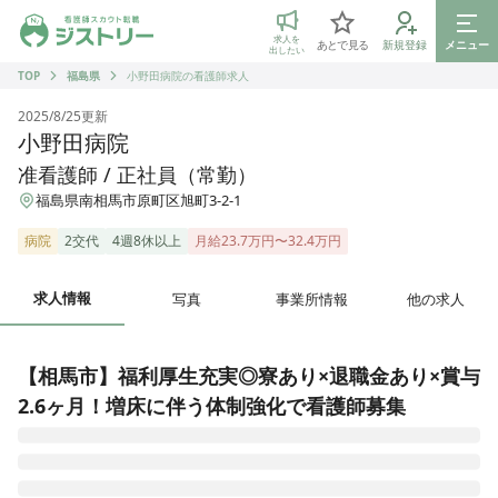
ジストリー 看護師の転職マッチング
求人を
あとで見る
新規登録
メニュー
出したい
TOP
福島県
小野田病院の看護師求人
2025/8/25
更新
小野田病院
准看護師 / 正社員（常勤）
福島県南相馬市原町区旭町3-2-1
病院
2交代
4週8休以上
月給23.7万円〜32.4万円
求人情報
写真
事業所情報
他の求人
【相馬市】福利厚生充実◎寮あり×退職金あり×賞与
2.6ヶ月！増床に伴う体制強化で看護師募集