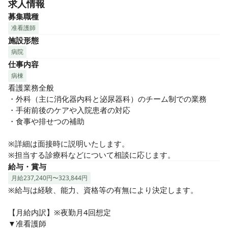
求人情報
条件あり）

・東京圏からの移住で福島県の支援金対象（最大200万円）

募集職種
・単身寮は月2万円（光熱費別）で家賃負担を軽減

准看護師
・JR原ノ町駅徒歩4分の駅チカ＆マイカー通勤OK（無料Pあ
施設形態
り）

病院
・育児休業の実績もあります！

仕事内容
病棟
診療科や配属先の相談も可能です。

看護業務全般

あなたのペースで地域医療に貢献しませんか？

・外科（主に消化器内科と泌尿器科）のチーム制での業務

まずはお気軽にご応募ください！
・手術前後のケアや入院患者の対応

・食事や排せつの補助

※詳細は面接時に説明いたします。

※担当する診療科などについて相談に応じます。
給与・賞与
月給237,240円〜323,844円
※給与は経験、能力、資格等の有無により決定します。

【月給内訳】※夜勤月4回想定

▼准看護師
