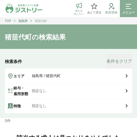
ジストリー 看護師の転職マッチング
求人を
あとで見る
新規登録
メニュー
出したい
TOP
福島県
猪苗代町
猪苗代町
の検索結果
条件をクリア
検索条件
福島県 / 猪苗代町
エリア
給与・
指定なし
雇用形態
指定なし
特徴
0
件