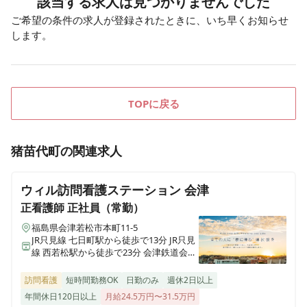
該当する求人は見つかりませんでした
ご希望の条件の求人が登録されたときに、いち早くお知らせ
します。
TOPに戻る
猪苗代町
の関連求人
ウィル訪問看護ステーション 会津
正看護師
正社員（常勤）
福島県会津若松市本町11-5
JR只見線 七日町駅から徒歩で13分 JR只見
線 西若松駅から徒歩で23分 会津鉄道会津
線 西若松駅から徒歩で23分
訪問看護
短時間勤務OK
日勤のみ
週休2日以上
年間休日120日以上
月給24.5万円〜31.5万円